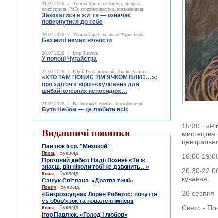
31.07.2026
|
Тетяна Іваніцька-Дячун, лікарка-
психіатриня, PhD, психотерапевтка, письменниця
Закохатися в життя — означає
повернутися до себе
29.07.2026
|
Тетяна Торак, м. Івано-Франківськ
Без миті немає вічности
26.07.2026
|
Ігор Зіньчук
У полоні Чугайстра
22.07.2026
|
Юрій Горблянський, Львів–Зашків
«ХТО ТАМ ПОВИС ТІМ’ЯЧКОМ ВНИЗ…»:
про «діточі» вірші-«хулігани» для
шибайголовних непосидюх…
21.07.2026
|
Валентина Семеняк, письменниця
Бути Небом ― це любити всіх
15:30 - «Р
Видавничі новинки
мистецтва 
центрально
Павлюк Ігор. "Мезозой"
| Буквоїд
Проза
16:00-19:0
Прозовий дебют Надії Позняк «Ти ж
знаєш, він ніколи тобі не дзвонить…»
20:30-22:0
| Буквоїд
Книги
кування.
Сащук Світлана. «Дратва тиші»
| Буквоїд
Поезія
26 серпня
«Безрозсудна» Лорен Робертс: почуття
vs обов’язок та повалені імперії
Свято - По
| Буквоїд
Книги
Ігор Павлюк. «Голод і любов»