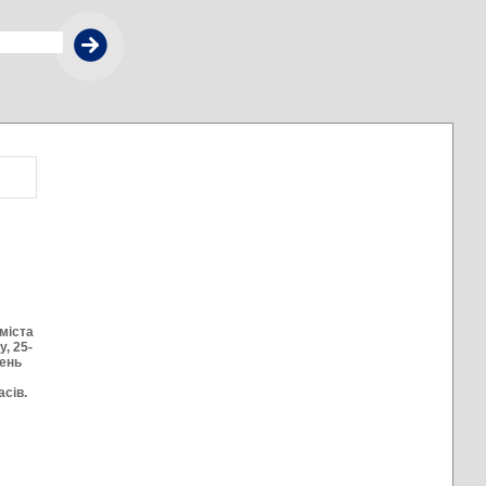
міста
у, 25-
День
асів.