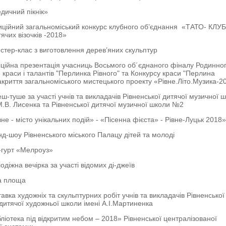
едичний пікнік»
иційний загальноміський конкурс клубного об’єднання «ТАТО- КЛУ
ячих візочків -2018»
йстер-клас з виготовлення дерев’яних скульптур
іційна презентація учасниць Восьмого об´єднаного фіналу Родинно
краси і талантів "Перлинка Рівного" та Конкурсу краси "Перлина
Закриття загальноміського мистецького проекту «Рівне.Літо.Музика-2
еш-туше за участі учнів та викладачів Рівненської дитячої музичної 
М.В. Лисенка та Рівненської дитячої музичної школи №2
вне - місто унікальних подій» - «Пісенна фієста» - Рівне-Луцьк 2018
анд-шоу Рівненського міського Палацу дітей та молоді
к-гурт «Мелроуз»
одіжна вечірка за участі відомих ді-джеїв
а площа
тавка художніх та скульптурних робіт учнів та викладачів Рівненської
дитячої художньої школи імені А.І.Мартиненка
ібліотека під відкритим небом – 2018» Рівненської централізованої