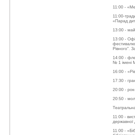
11:00 - «М
11:00-трад
«Парад дит
13:00 - ма
13:00 - Оф
фестивалю 
Рівного". 
14:00 - фл
№ 1 імені 
16:00 - «Рі
17:30 - гр
20:00 - ро
20:50 - мол
Театральн
11:00 - вис
державної 
11:00 - «Б