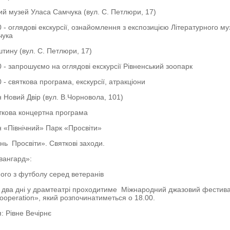
ий музей Уласа Самчука (вул. С. Петлюри, 17)
0 - оглядові екскурсії, ознайомлення з експозицією Літературного м
чука
тину (вул. С. Петлюри, 17)
0 - запрошуємо на оглядові екскурсії Рівненський зоопарк
 - святкова програма, екскурсії, атракціони
 Новий Двір (вул. В.Чорновола, 101)
яткова концертна програма
 «Північний» Парк «Просвіти»
ень Просвіти». Святкові заходи.
вангард»:
вного з футболу серед ветеранів
, два дні у драмтеатрі проходитиме Міжнародний джазовий фестив
Cooperation», який розпочинатиметься о 18.00.
: Рівне Вечірнє