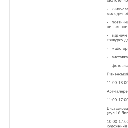
бібліотечно
- книжкова
молодіжної
- поетични
письменник
- відзначе
конкурсу дл
- майстер-к
- виставка
- фотовист
Рівненськи
11:00-18:00
Арт-галере
11:00-17:0
Виставкова
(вул.16 Ли
10:00-17:0
художників