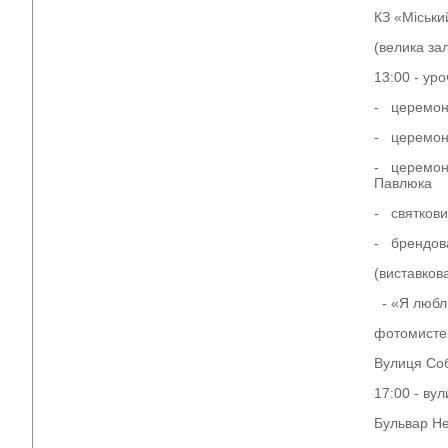
КЗ «Міськи
(велика за
13:00 - ур
- церемон
- церемоні
- церемоні
Павлюка
- святкови
- брендов
(виставков
- «Я люблю
фотомистец
Вулиця Со
17:00 - ву
Бульвар Не