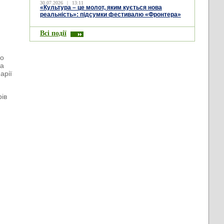
30.07.2026
|
13:11
«Культура – це молот, яким кується нова
реальність»: підсумки фестивалю «Фронтера»
Всі події
до
ва
арії
рів