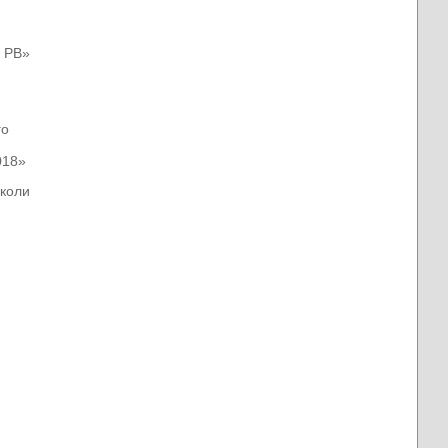
Б РВ»
го
018»
школи
»