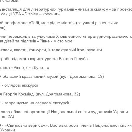
ї системи:
 інсталяція для літературних гурманів «Читай зі смаком» за проект
 секції УБА «Displey – кросинг»
й перфоманс «Тобі, моє рідне місто!» (за участі рівненських
ів)
ння переможців та учасників Х ювілейного літературно-краєзнавчог
я дітей та підлітків «Рівне - місто моє»
ласи, квести, конкурси, інтелектуальні ігри, руханки
 робіт відомого карикатуриста Віктора Голуба
авка «Рівне, яке було…»
й обласний краєзнавчий музей (вул. Драгоманова, 19)
 - оглядові екскурсії
я Георгія Косміаді (вул. Драгоманова, 32)
0 - запрошуємо на оглядові екскурсії
 зала обласної організації Національної спілки художників України
пня, 2А)
0 - «Святковий вернісаж». Виставка робіт членів Національної спілк
 України