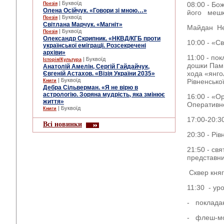
| Буквоїд
08:00 - Бо
Поезія
Олена Осійчук. «Говори зі мною…»
його мешк
| Буквоїд
Поезія
Світлана Марчук. «Магніт»
Майдан Не
| Буквоїд
Поезія
Олександр Скрипник. «НКВД/КГБ проти
10:00 - «С
української еміграції. Розсекречені
архіви»
11:00 - пок
| Буквоїд
Історія/Культура
дошки Пам’я
Анатолій Амелін, Сергій Гайдайчук,
хода «янго
Євгеній Астахов. «Візія України 2035»
| Буквоїд
Рівненсько
Книги
Дебра Сільверман. «Я не вірю в
астрологію. Зоряна мудрість, яка змінює
16:00 - «Ор
життя»
Оперативно
| Буквоїд
Книги
17:00-20:3
Всі новинки
20:30 - Рі
21:50 - св
представник
Сквер княг
11:30 - уро
- покладан
- флеш-мо