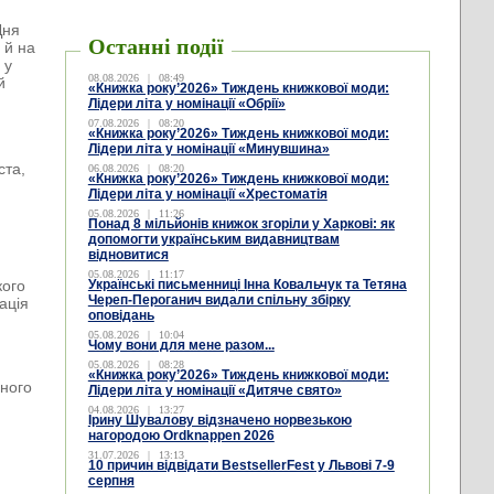
Дня
Останні події
 й на
 у
08.08.2026
|
08:49
й
«Книжка року’2026» Тиждень книжкової моди:
Лідери літа у номінації «Обрії»
07.08.2026
|
08:20
«Книжка року’2026» Тиждень книжкової моди:
Лідери літа у номінації «Минувшина»
ста,
06.08.2026
|
08:20
«Книжка року’2026» Тиждень книжкової моди:
Лідери літа у номінації «Хрестоматія
05.08.2026
|
11:26
Понад 8 мільйонів книжок згоріли у Харкові: як
допомогти українським видавництвам
відновитися
05.08.2026
|
11:17
кого
Українські письменниці Інна Ковальчук та Тетяна
Череп-Пероганич видали спільну збірку
ація
оповідань
05.08.2026
|
10:04
Чому вони для мене разом...
05.08.2026
|
08:28
«Книжка року’2026» Тиждень книжкової моди:
чного
Лідери літа у номінації «Дитяче свято»
04.08.2026
|
13:27
Ірину Шувалову відзначено норвезькою
нагородою Ordknappen 2026
31.07.2026
|
13:13
10 причин відвідати BestsellerFest у Львові 7-9
серпня