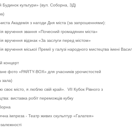
й Будинок культури» (вул. Соборна, 3Д)
ла)
очиста Академія з нагоди Дня міста (за запрошеннями):
ія вручення звання «Почесний громадянин міста»
я вручення відзнак «За заслуги перед містом»
я вручення міської Премії у галузі народного мистецтва імені Вас
й концерт
ане фото «PARTY-BOX» для учасників урочистостей
а зала)
 своє місто, я люблю свій край». VIІ Кубок Рівного з
тва: виставка робіт переможців кубку
борна
лична імпреза - Театр живих скульптур «Галатея»
залежності