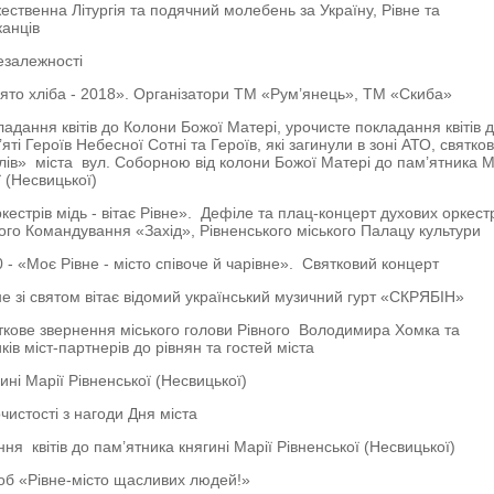
жественна Літургія та подячний молебень за Україну, Рівне та
анців
залежності
вято хліба - 2018». Організатори ТМ «Рум’янець», ТМ «Скиба»
ладання квітів до Колони Божої Матері, урочисте покладання квітів 
ті Героїв Небесної Сотні та Героїв, які загинули в зоні АТО, святко
лів» міста вул. Соборною від колони Божої Матері до пам’ятника М
ї (Несвицької)
кестрів мідь - вітає Рівне». Дефіле та плац-концерт духових оркест
го Командування «Захід», Рівненського міського Палацу культури
0 - «Моє Рівне - місто співоче й чарівне». Святковий концерт
вне зі святом вітає відомий український музичний гурт «СКРЯБІН»
яткове звернення міського голови Рівного Володимира Хомка та
ів міст-партнерів до рівнян та гостей міста
ині Марії Рівненської (Несвицької)
чистості з нагоди Дня міста
ня квітів до пам’ятника княгині Марії Рівненської (Несвицької)
б «Рівне-місто щасливих людей!»