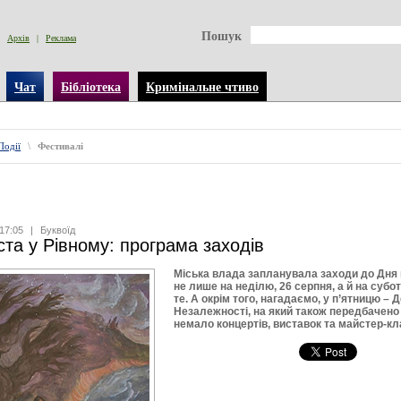
Пошук
Архів
|
Реклама
Чат
Бібліотека
Кримінальне чтиво
Події
\
Фестивалі
17:05
|
Буквоїд
ста у Рівному: програма заходів
Міська влада запланувала заходи до Дня 
не лише на неділю, 26 серпня, а й на субот
те. А окрім того, нагадаємо, у п’ятницю – 
Незалежності, на який також передбачено
немало концертів, виставок та майстер-кл