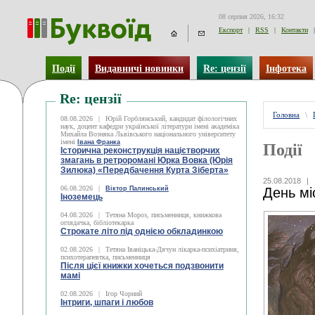
08 серпня 2026, 16:32
Експорт
|
RSS
|
Контакти
|
Події
Видавничі новинки
Re: цензії
Інфотека
Re: цензії
Головна
\
08.08.2026
|
Юрій Горблянський, кандидат філологічних
наук, доцент кафедри української літератури імені академіка
Михайла Возняка Львівського національного університету
імені
Івана Франка
Події
Історична реконструкція націєтворчих
змагань в ретроромані Юрка Вовка (Юрія
Зилюка) «Передбачення Курта Зіберта»
25.08.2018
|
06.08.2026
|
Віктор Палинський
День мі
Іноземець
04.08.2026
|
Тетяна Мороз, письменниця, книжкова
оглядачка, бібліотекарка
Строкате літо під однією обкладинкою
02.08.2026
|
Тетяна Іваніцька-Дячун лікарка-психіатриня,
психотерапевтка, письменниця
Після цієї книжки хочеться подзвонити
мамі
02.08.2026
|
Ігор Чорний
Інтриги, шпаги і любов