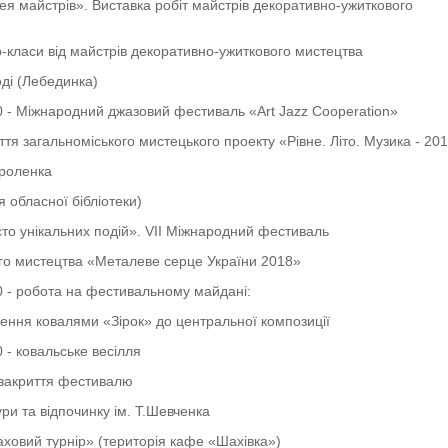
лея майстрів». Виставка робіт майстрів декоративно-ужиткового
класи від майстрів декоративно-ужиткового мистецтва
ді (Лебединка)
0 - Міжнародний джазовий фестиваль «Art Jazz Cooperation»
 загальноміського мистецького проекту «Рівне. Літо. Музика - 20
роленка
я обласної бібліотеки)
істо унікальних подій». VIІ Міжнародний фестиваль
го мистецтва «Металеве серце України 2018»
0 - робота на фестивальному майдані:
ення ковалями «Зірок» до центральної композиції
0 - ковальське весілля
 закриття фестивалю
ури та відпочинку ім. Т.Шевченка
аховий турнір» (територія кафе «Шахівка»)