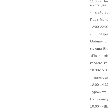
11:00 - «А
мистецтва
- майстер-
Парк Моло
12:00-22:0
- закриття
Майдан Ко
(площа біл
«Рівне - м
ковальсько
10:30-15:0
- виготовл
12:00-14:3
- урочисте
Парк культ
10:00 - «Ш