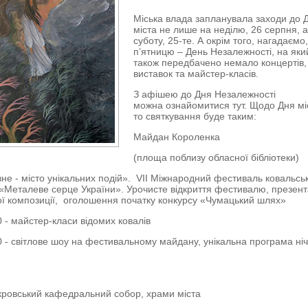
Міська влада запланувала заходи до 
міста не лише на неділю, 26 серпня, а
суботу, 25-те. А окрім того, нагадаємо,
п’ятницю – День Незалежності, на яки
також передбачено немало концертів,
виставок та майстер-класів.
З афішею до Дня Незалежності
можна ознайомитися тут. Щодо Дня мі
то святкування буде таким:
Майдан Короленка
(площа поблизу обласної бібліотеки)
івне - місто унікальних подій». VІІ Міжнародний фестиваль ковальсь
«Металеве серце України». Урочисте відкриття фестивалю, презент
ї композиції, оголошення початку конкурсу «Чумацький шлях»
0 - майстер-класи відомих ковалів
0 - світлове шоу на фестивальному майдану, унікальна програма ні
кровський кафедральний собор, храми міста