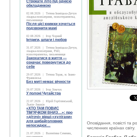
Строкате літо під однією
обкладинкою
02.08.2026
|
Тетяна Іваніцька-Дячун
лікарка-психіатриня, психотерапевтка,
письменниця
Після цієї книжки хочеться
подзвонити мамі
02.08.2026
|
Ігор Чорний
Інтриги, шпаги і любов
31.07.2026
|
Тетяна Іваніцька-Дячун,
лікарка-психіатриня, PhD,
психотерапевтка, письменниця
Закохатися в життя —
означає повернутися до
себе
29.07.2026
|
Тетяна Торак, м. Івано-
Франківськ
Без миті немає вічности
26.07.2026
|
Ігор Зіньчук
У полоні Чугайстра
22.07.2026
|
Юрій Горблянський,
Львів–Зашків
«ХТО ТАМ ПОВИС
ТІМ’ЯЧКОМ ВНИЗ…»: про
«діточі» вірші-«хулігани»
для шибайголовних
Оповідання, повісті та 
непосидюх…
численних країнах світу.
21.07.2026
|
Валентина Семеняк,
письменниця