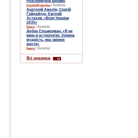
Розсекречені архіви»
| Буквоїд
Історія/Культура
Анатолій Амелін, Сергій
Гайдайчук, Євгеній
Астахов. «Візія України
2035»
| Буквоїд
Книги
Дебра Сільверман. «Я не
вірю в астрологію. Зоряна
мудрість, яка змінює
життя»
| Буквоїд
Книги
Всі новинки