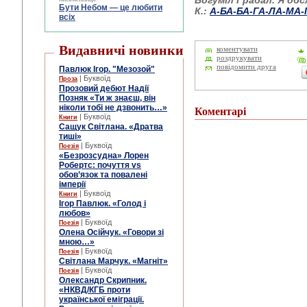
Богуміл Грабал. Я обс
Бути Небом ― це любити
К.:
А-БА-БА-ГА-ЛА-МА-
всіх
Видавничі новинки
коментувати
роздрукувати
повідомити друга
Павлюк Ігор. "Мезозой"
| Буквоїд
Проза
Прозовий дебют Надії
Позняк «Ти ж знаєш, він
ніколи тобі не дзвонить…»
Коментарі
| Буквоїд
Книги
Сащук Світлана. «Дратва
тиші»
| Буквоїд
Поезія
«Безрозсудна» Лорен
Робертс: почуття vs
обов’язок та повалені
імперії
| Буквоїд
Книги
Ігор Павлюк. «Голод і
любов»
| Буквоїд
Поезія
Олена Осійчук. «Говори зі
мною…»
| Буквоїд
Поезія
Світлана Марчук. «Магніт»
| Буквоїд
Поезія
Олександр Скрипник.
«НКВД/КГБ проти
української еміграції.