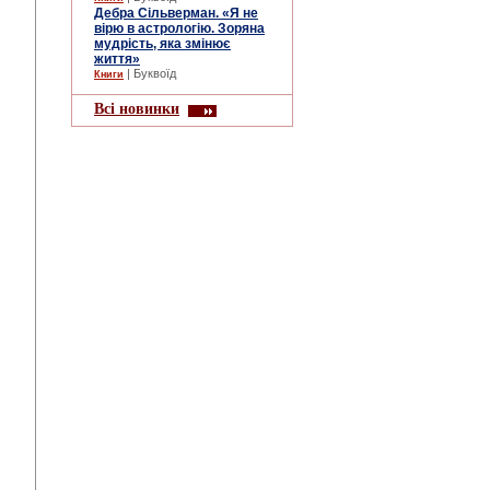
Дебра Сільверман. «Я не
вірю в астрологію. Зоряна
мудрість, яка змінює
життя»
| Буквоїд
Книги
Всі новинки