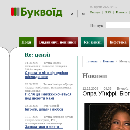
06 серпня 2026, 04:17
Експорт
|
RSS
|
Контакти
|
Пошук
Події
Видавничі новинки
Re: цензії
Інфотека
Re: цензії
Головна
\
Новини
\
Мемуар
04.08.2026
|
Тетяна Мороз,
письменниця, книжкова оглядачка,
бібліотекарка
Строкате літо під однією
Новини
обкладинкою
02.08.2026
|
Тетяна Іваніцька-Дячун
лікарка-психіатриня, психотерапевтка,
12.12.2008
|
09:33
|
Буквоїд
письменниця
Опра Уїнфрі. Біо
Після цієї книжки хочеться
подзвонити мамі
02.08.2026
|
Ігор Чорний
Інтриги, шпаги і любов
31.07.2026
|
Тетяна Іваніцька-Дячун,
лікарка-психіатриня, PhD,
психотерапевтка, письменниця
Закохатися в життя —