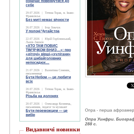
означає повернутися до
себе
29.07.2026
|
Тетяна Торак, м. Івано-
Франківськ
Без миті немає вічности
26.07.2026
|
Ігор Зіньчук
У полоні Чугайстра
22.07.2026
|
Юрій Горблянський,
Львів–Зашків
«ХТО ТАМ ПОВИС
ТІМ’ЯЧКОМ ВНИЗ…»: про
«діточі» вірші-«хулігани»
для шибайголовних
непосидюх…
21.07.2026
|
Валентина Семеняк,
письменниця
Бути Небом ― це любити
всіх
20.07.2026
|
Тетяна Торак, м. Івано-
Франківськ
Різьба на долонях
20.07.2026
|
Олександр Козинець,
письменник, педагог та музикант
Опра - перша афроамери
Бути переможцем — це
вибір
Опра Уинфри. Биографи
288 с.
Видавничі новинки