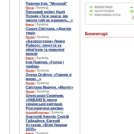
Павлюк Ігор. "Мезозой"
коментувати
| Буквоїд
Проза
роздрукувати
Прозовий дебют Надії
повідомити друга
Позняк «Ти ж знаєш, він
ніколи тобі не дзвонить…»
| Буквоїд
Книги
Сащук Світлана. «Дратва
тиші»
Коментарі
| Буквоїд
Поезія
«Безрозсудна» Лорен
Робертс: почуття vs
обов’язок та повалені
імперії
| Буквоїд
Книги
Ігор Павлюк. «Голод і
любов»
| Буквоїд
Поезія
Олена Осійчук. «Говори зі
мною…»
| Буквоїд
Поезія
Світлана Марчук. «Магніт»
| Буквоїд
Поезія
Олександр Скрипник.
«НКВД/КГБ проти
української еміграції.
Розсекречені архіви»
| Буквоїд
Історія/Культура
Анатолій Амелін, Сергій
Гайдайчук, Євгеній
Астахов. «Візія України
2035»
| Буквоїд
Книги