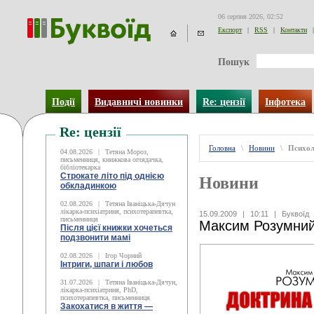
06 серпня 2026, 02:52
Експорт
|
RSS
|
Контакти
|
Пошук
Події
Видавничі новинки
Re: цензії
Інфотека
Re: цензії
Головна
\
Новини
\
Психол
04.08.2026
|
Тетяна Мороз,
письменниця, книжкова оглядачка,
бібліотекарка
Строкате літо під однією
Новини
обкладинкою
02.08.2026
|
Тетяна Іваніцька-Дячун
лікарка-психіатриня, психотерапевтка,
15.09.2009
|
10:11
|
Буквоїд
письменниця
Максим Розумний.
Після цієї книжки хочеться
подзвонити мамі
02.08.2026
|
Ігор Чорний
Інтриги, шпаги і любов
31.07.2026
|
Тетяна Іваніцька-Дячун,
лікарка-психіатриня, PhD,
психотерапевтка, письменниця
Закохатися в життя —