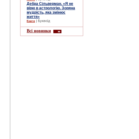
Дебра Сільверман. «Я не
вірю в астрологію. Зоряна
мудрість, яка змінює
життя»
| Буквоїд
Книги
Всі новинки