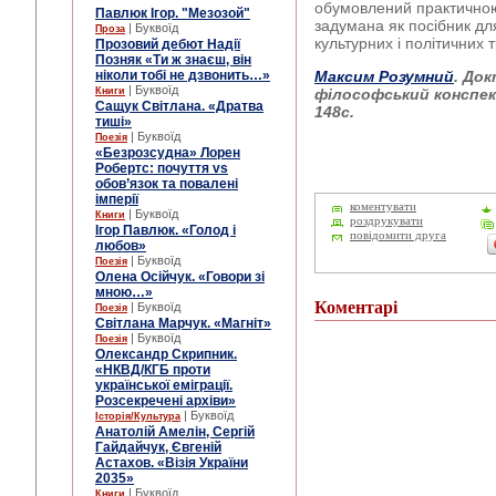
обумовлений практичною
Павлюк Ігор. "Мезозой"
задумана як посібник дл
| Буквоїд
Проза
культурних і політичних
Прозовий дебют Надії
Позняк «Ти ж знаєш, він
ніколи тобі не дзвонить…»
Максим Розумний
. Док
| Буквоїд
Книги
філософський конспект
Сащук Світлана. «Дратва
148с.
тиші»
| Буквоїд
Поезія
«Безрозсудна» Лорен
Робертс: почуття vs
обов’язок та повалені
імперії
коментувати
| Буквоїд
Книги
роздрукувати
Ігор Павлюк. «Голод і
повідомити друга
любов»
| Буквоїд
Поезія
Олена Осійчук. «Говори зі
мною…»
Коментарі
| Буквоїд
Поезія
Світлана Марчук. «Магніт»
| Буквоїд
Поезія
Олександр Скрипник.
«НКВД/КГБ проти
української еміграції.
Розсекречені архіви»
| Буквоїд
Історія/Культура
Анатолій Амелін, Сергій
Гайдайчук, Євгеній
Астахов. «Візія України
2035»
| Буквоїд
Книги