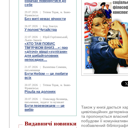
означає повернутися до
себе
29.07.2026
|
Тетяна Торак, м. Івано-
Франківськ
Без миті немає вічности
26.07.2026
|
Ігор Зіньчук
У полоні Чугайстра
22.07.2026
|
Юрій Горблянський,
Львів–Зашків
«ХТО ТАМ ПОВИС
ТІМ’ЯЧКОМ ВНИЗ…»: про
«діточі» вірші-«хулігани»
для шибайголовних
непосидюх…
21.07.2026
|
Валентина Семеняк,
письменниця
Бути Небом ― це любити
всіх
20.07.2026
|
Тетяна Торак, м. Івано-
Франківськ
Різьба на долонях
20.07.2026
|
Олександр Козинець,
письменник, педагог та музикант
Бути переможцем — це
Також у книзі дається х
вибір
цивілізаційних детерміна
та пропонується власний п
побудови її комунікативн
Видавничі новинки
позбавлений бібліографі