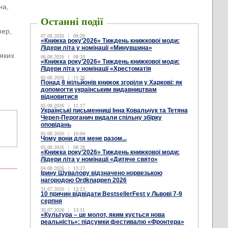
на,
е
Останні події
пер,
07.08.2026
|
08:20
«Книжка року’2026» Тиждень книжкової моди:
Лідери літа у номінації «Минувшина»
ляких
06.08.2026
|
08:20
«Книжка року’2026» Тиждень книжкової моди:
Лідери літа у номінації «Хрестоматія
05.08.2026
|
11:26
Понад 8 мільйонів книжок згоріли у Харкові: як
допомогти українським видавництвам
відновитися
05.08.2026
|
11:17
Українські письменниці Інна Ковальчук та Тетяна
Череп-Пероганич видали спільну збірку
оповідань
05.08.2026
|
10:04
Чому вони для мене разом...
05.08.2026
|
08:28
«Книжка року’2026» Тиждень книжкової моди:
Лідери літа у номінації «Дитяче свято»
04.08.2026
|
13:27
Ірину Шувалову відзначено норвезькою
нагородою Ordknappen 2026
31.07.2026
|
13:13
10 причин відвідати BestsellerFest у Львові 7-9
серпня
30.07.2026
|
13:11
«Культура – це молот, яким кується нова
реальність»: підсумки фестивалю «Фронтера»