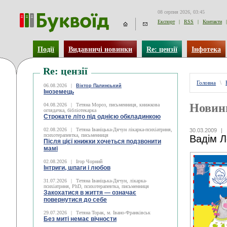
08 серпня 2026, 03:45
Експорт
|
RSS
|
Контакти
|
Події
Видавничі новинки
Re: цензії
Інфотека
Re: цензії
Головна
\
06.08.2026
|
Віктор Палинський
Іноземець
Новин
04.08.2026
|
Тетяна Мороз, письменниця, книжкова
оглядачка, бібліотекарка
Строкате літо під однією обкладинкою
02.08.2026
|
Тетяна Іваніцька-Дячун лікарка-психіатриня,
30.03.2009
|
психотерапевтка, письменниця
Вадім Л
Після цієї книжки хочеться подзвонити
мамі
02.08.2026
|
Ігор Чорний
Інтриги, шпаги і любов
31.07.2026
|
Тетяна Іваніцька-Дячун, лікарка-
психіатриня, PhD, психотерапевтка, письменниця
Закохатися в життя — означає
повернутися до себе
29.07.2026
|
Тетяна Торак, м. Івано-Франківськ
Без миті немає вічности