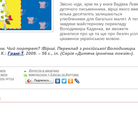
Звісно ніде, крім як у книзі Вадіма Лєві
дитячого письменника, вірші якого вж
кілька десятиліть залишаються
улюбленими для багатьох малят. А те
завдяки майстерному перекладу
Володимира Каденка, ви зможете
дізнатися про це та ще про безліч усі
цікавинок українською мовою.
им. Чий портрет? /Вірші. Переклад з російської Володимира
 К.:
Грані-Т
, 2009. – 56 с., іл. (Серія «Дитяча іронічна поезія»).
вати
зберегти в закладках
увати
використати у блогах та форумах
ити друга
Поділитися…
і