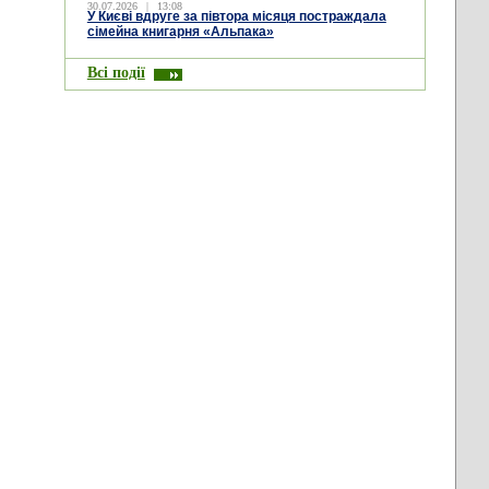
30.07.2026
|
13:08
У Києві вдруге за півтора місяця постраждала
сімейна книгарня «Альпака»
Всі події