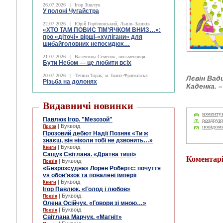
26.07.2026
|
Ігор Зіньчук
У полоні Чугайстра
22.07.2026
|
Юрій Горблянський, Львів–Зашків
«ХТО ТАМ ПОВИС ТІМ’ЯЧКОМ ВНИЗ…»:
про «діточі» вірші-«хулігани» для
шибайголовних непосидюх…
21.07.2026
|
Валентина Семеняк, письменниця
Бути Небом ― це любити всіх
20.07.2026
|
Тетяна Торак, м. Івано-Франківськ
Лєвін Вад
Різьба на долонях
Каденка. –
Видавничі новинки
коменту
Павлюк Ігор. "Мезозой"
роздрук
| Буквоїд
Проза
повідом
Прозовий дебют Надії Позняк «Ти ж
знаєш, він ніколи тобі не дзвонить…»
| Буквоїд
Книги
Сащук Світлана. «Дратва тиші»
Коментар
| Буквоїд
Поезія
«Безрозсудна» Лорен Робертс: почуття
vs обов’язок та повалені імперії
| Буквоїд
Книги
Ігор Павлюк. «Голод і любов»
| Буквоїд
Поезія
Олена Осійчук. «Говори зі мною…»
| Буквоїд
Поезія
Світлана Марчук. «Магніт»