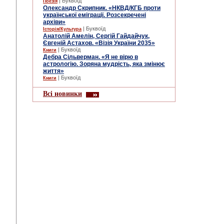
| Буквоїд
Поезія
Олександр Скрипник. «НКВД/КГБ проти
української еміграції. Розсекречені
архіви»
| Буквоїд
Історія/Культура
Анатолій Амелін, Сергій Гайдайчук,
Євгеній Астахов. «Візія України 2035»
| Буквоїд
Книги
Дебра Сільверман. «Я не вірю в
астрологію. Зоряна мудрість, яка змінює
життя»
| Буквоїд
Книги
Всі новинки