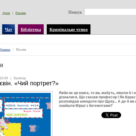
Пошук
Архів
|
Реклама
Чат
Бібліотека
Кримінальне чтиво
Новини
\
Поезія
и
15:09
|
Буквоїд
євін. «Чий портрет?»
Якби не ця книга, то ви, мабуть, ніколи б і 
дізналися, Що сказав професор і Як Карас
розповідав анекдоти про Щуку... А де б ви
знайшли Вірші з бегемотами?