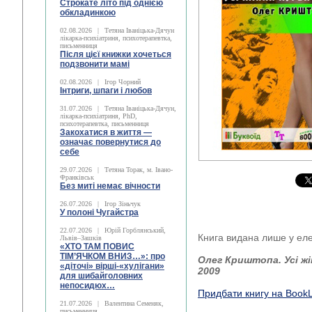
Строкате літо під однією
обкладинкою
02.08.2026
|
Тетяна Іваніцька-Дячун
лікарка-психіатриня, психотерапевтка,
письменниця
Після цієї книжки хочеться
подзвонити мамі
02.08.2026
|
Ігор Чорний
Інтриги, шпаги і любов
31.07.2026
|
Тетяна Іваніцька-Дячун,
лікарка-психіатриня, PhD,
психотерапевтка, письменниця
Закохатися в життя —
означає повернутися до
себе
29.07.2026
|
Тетяна Торак, м. Івано-
Франківськ
Без миті немає вічности
26.07.2026
|
Ігор Зіньчук
У полоні Чугайстра
22.07.2026
|
Юрій Горблянський,
Книга видана лише у ел
Львів–Зашків
«ХТО ТАМ ПОВИС
ТІМ’ЯЧКОМ ВНИЗ…»: про
Олег Криштопа. Усі жі
«діточі» вірші-«хулігани»
2009
для шибайголовних
непосидюх…
Придбати книгу на Book
21.07.2026
|
Валентина Семеняк,
письменниця