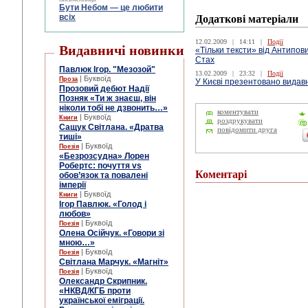
Бути Небом ― це любити
всіх
Додаткові матеріали
12.02.2009
|
14:11
|
Події
Видавничі новинки
«Тільки тексти» від Антипов
Стах
Павлюк Ігор. "Мезозой"
13.02.2009
|
23:32
|
Події
| Буквоїд
Проза
У Києві презентовано видавн
Прозовий дебют Надії
Позняк «Ти ж знаєш, він
ніколи тобі не дзвонить…»
коментувати
| Буквоїд
Книги
роздрукувати
Сащук Світлана. «Дратва
повідомити друга
тиші»
| Буквоїд
Поезія
«Безрозсудна» Лорен
Робертс: почуття vs
Коментарі
обов’язок та повалені
імперії
| Буквоїд
Книги
Ігор Павлюк. «Голод і
любов»
| Буквоїд
Поезія
Олена Осійчук. «Говори зі
мною…»
| Буквоїд
Поезія
Світлана Марчук. «Магніт»
| Буквоїд
Поезія
Олександр Скрипник.
«НКВД/КГБ проти
української еміграції.