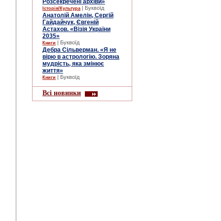
Розсекречені архіви»
| Буквоїд
Історія/Культура
Анатолій Амелін, Сергій
Гайдайчук, Євгеній
Астахов. «Візія України
2035»
| Буквоїд
Книги
Дебра Сільверман. «Я не
вірю в астрологію. Зоряна
мудрість, яка змінює
життя»
| Буквоїд
Книги
Всі новинки