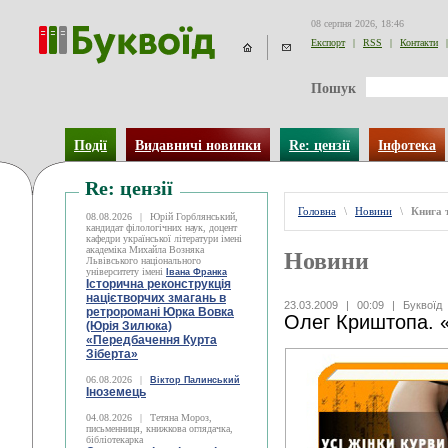
08 серпня 2026, 18:46
Експорт
|
RSS
|
Контакти
|
Пошук
Події
Видавничі новинки
Re: цензії
Інфотека
Re: цензії
Головна
\
Новини
\
Книга 
08.08.2026
|
Юрій Горблянський,
кандидат філологічних наук, доцент
кафедри української літератури імені
академіка Михайла Возняка
Новини
Львівського національного
університету імені
Івана Франка
Історична реконструкція
націєтворчих змагань в
23.03.2009
|
00:09
|
Буквоїд
ретроромані Юрка Вовка
Олег Криштопа. «
(Юрія Зилюка)
«Передбачення Курта
Зіберта»
06.08.2026
|
Віктор Палинський
Іноземець
04.08.2026
|
Тетяна Мороз,
письменниця, книжкова оглядачка,
бібліотекарка