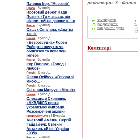
революции. Х.: Фолио, 
Павлюк Ігор. "Мезозой"
| Буквоїд
Проза
Прозовий дебют Надії
Позняк «Ти ж знаєш, він
коментувати
ніколи тобі не дзвонить…»
роздрукувати
| Буквоїд
Книги
повідомити друга
Сащук Світлана. «Дратва
тиші»
| Буквоїд
Поезія
«Безрозсудна» Лорен
Робертс: почуття vs
Коментарі
обов’язок та повалені
імперії
| Буквоїд
Книги
Ігор Павлюк. «Голод і
любов»
| Буквоїд
Поезія
Олена Осійчук. «Говори зі
мною…»
| Буквоїд
Поезія
Світлана Марчук. «Магніт»
| Буквоїд
Поезія
Олександр Скрипник.
«НКВД/КГБ проти
української еміграції.
Розсекречені архіви»
| Буквоїд
Історія/Культура
Анатолій Амелін, Сергій
Гайдайчук, Євгеній
Астахов. «Візія України
2035»
| Буквоїд
Книги