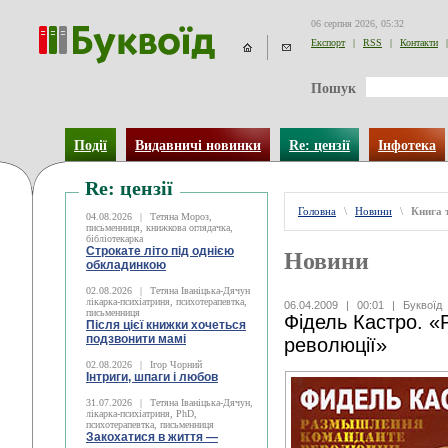
06 серпня 2026, 05:32
Експорт
|
RSS
|
Контакти
|
Пошук
Події
Видавничі новинки
Re: цензії
Інфотека
Re: цензії
Головна
\
Новини
\
Книга 
04.08.2026
|
Тетяна Мороз,
письменниця, книжкова оглядачка,
бібліотекарка
Строкате літо під однією
Новини
обкладинкою
02.08.2026
|
Тетяна Іваніцька-Дячун
лікарка-психіатриня, психотерапевтка,
06.04.2009
|
00:01
|
Буквоїд
письменниця
Фідель Кастро. 
Після цієї книжки хочеться
подзвонити мамі
революції»
02.08.2026
|
Ігор Чорний
Інтриги, шпаги і любов
31.07.2026
|
Тетяна Іваніцька-Дячун,
лікарка-психіатриня, PhD,
психотерапевтка, письменниця
Закохатися в життя —