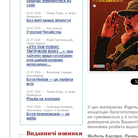
означає повернутися до
себе
29.07.2026
|
Тетяна Торак, м. Івано-
Франківськ
Без миті немає вічности
26.07.2026
|
Ігор Зіньчук
У полоні Чугайстра
22.07.2026
|
Юрій Горблянський,
Львів–Зашків
«ХТО ТАМ ПОВИС
ТІМ’ЯЧКОМ ВНИЗ…»: про
«діточі» вірші-«хулігани»
для шибайголовних
непосидюх…
21.07.2026
|
Валентина Семеняк,
письменниця
Бути Небом ― це любити
всіх
20.07.2026
|
Тетяна Торак, м. Івано-
Франківськ
Різьба на долонях
У цих матеріалах Фідель
20.07.2026
|
Олександр Козинець,
письменник, педагог та музикант
концепцію багатополярн
Бути переможцем — це
не сумнівається у її ост
вибір
домінуюча роль Вашингто
економіка розбита вщент
Видавничі новинки
Фидель Кастро.
Разм