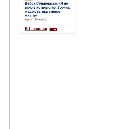
Дебра Сільверман. «Я не
вірю в астрологію. Зоряна
мудрість, яка змінює
життя»
| Буквоїд
Книги
Всі новинки