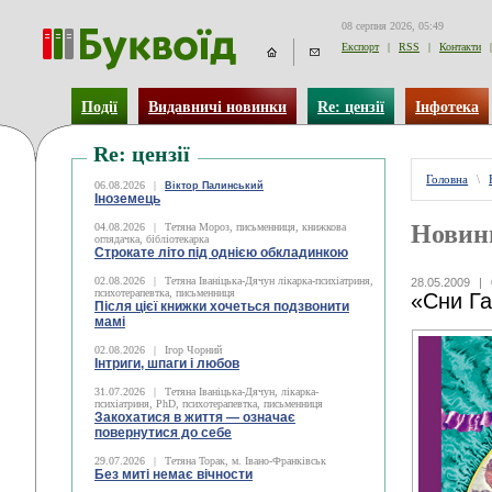
08 серпня 2026, 05:49
Експорт
|
RSS
|
Контакти
|
Події
Видавничі новинки
Re: цензії
Інфотека
Re: цензії
Головна
\
06.08.2026
|
Віктор Палинський
Іноземець
Новин
04.08.2026
|
Тетяна Мороз, письменниця, книжкова
оглядачка, бібліотекарка
Строкате літо під однією обкладинкою
02.08.2026
|
Тетяна Іваніцька-Дячун лікарка-психіатриня,
28.05.2009
|
психотерапевтка, письменниця
«Сни Га
Після цієї книжки хочеться подзвонити
мамі
02.08.2026
|
Ігор Чорний
Інтриги, шпаги і любов
31.07.2026
|
Тетяна Іваніцька-Дячун, лікарка-
психіатриня, PhD, психотерапевтка, письменниця
Закохатися в життя — означає
повернутися до себе
29.07.2026
|
Тетяна Торак, м. Івано-Франківськ
Без миті немає вічности