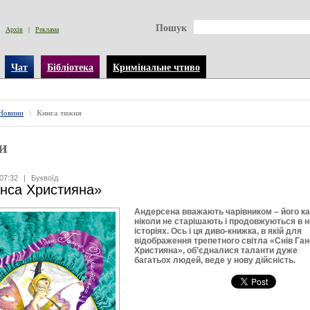
Пошук
Архів
|
Реклама
Чат
Бібліотека
Кримінальне чтиво
Новини
\
Книга тижня
и
07:32
|
Буквоїд
нса Християна»
Андерсена вважають чарівником – його ка
ніколи не старішають і продовжуються в 
історіях. Ось і ця диво-книжка, в якій для
відображення трепетного світла «Снів Га
Християна», об’єдналися таланти дуже
багатьох людей, веде у нову дійсність.