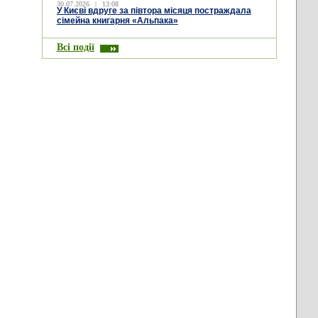
30.07.2026
|
13:08
У Києві вдруге за півтора місяця постраждала
сімейна книгарня «Альпака»
Всі події