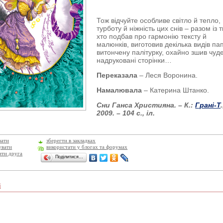
Тож відчуйте особливе світло й тепло,
турботу й ніжність цих снів – разом із 
хто подбав про гармонію тексту й
малюнків, виготовив декілька видів па
витончену палітурку, охайно зшив чуд
надруковані сторінки…
Переказала
– Леся Воронина.
Намалювала
– Катерина Штанко.
Сни Ганса Християна. – К.:
Грані-Т
.
2009. – 104 с., іл.
вати
зберегти в закладках
увати
використати у блогах та форумах
ити друга
Поділитися…
і