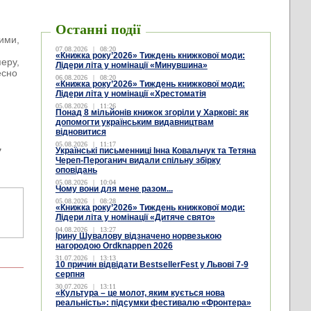
Останні події
тими,
07.08.2026
|
08:20
«Книжка року’2026» Тиждень книжкової моди:
перу,
Лідери літа у номінації «Минувшина»
есно
06.08.2026
|
08:20
«Книжка року’2026» Тиждень книжкової моди:
Лідери літа у номінації «Хрестоматія
05.08.2026
|
11:26
Понад 8 мільйонів книжок згоріли у Харкові: як
допомогти українським видавництвам
відновитися
05.08.2026
|
11:17
,
Українські письменниці Інна Ковальчук та Тетяна
Череп-Пероганич видали спільну збірку
оповідань
05.08.2026
|
10:04
Чому вони для мене разом...
05.08.2026
|
08:28
«Книжка року’2026» Тиждень книжкової моди:
Лідери літа у номінації «Дитяче свято»
04.08.2026
|
13:27
Ірину Шувалову відзначено норвезькою
нагородою Ordknappen 2026
31.07.2026
|
13:13
10 причин відвідати BestsellerFest у Львові 7-9
серпня
30.07.2026
|
13:11
«Культура – це молот, яким кується нова
реальність»: підсумки фестивалю «Фронтера»