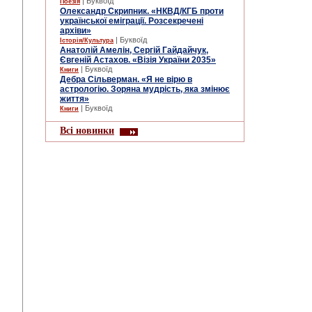
| Буквоїд
Поезія
Олександр Скрипник. «НКВД/КГБ проти
української еміграції. Розсекречені
архіви»
| Буквоїд
Історія/Культура
Анатолій Амелін, Сергій Гайдайчук,
Євгеній Астахов. «Візія України 2035»
| Буквоїд
Книги
Дебра Сільверман. «Я не вірю в
астрологію. Зоряна мудрість, яка змінює
життя»
| Буквоїд
Книги
Всі новинки