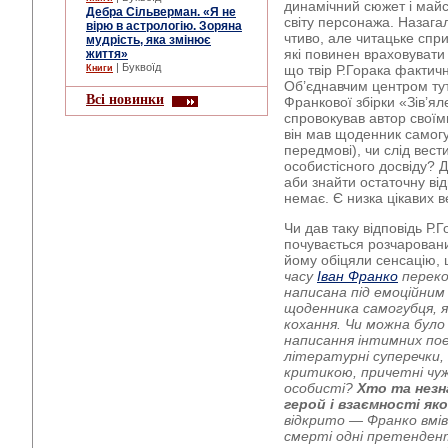
динамічний сюжет і майс
Дебра Сільверман. «Я не
світу персонажа. Назага
вірю в астрологію. Зоряна
чтиво, але читацьке спри
мудрість, яка змінює
які повинен враховувати
життя»
| Буквоїд
що твір Р.Горака фактич
Книги
Об’єднавчим центром тут
Всі новинки
Франкової збірки «Зів’яле
спровокував автор свої
він мав щоденник самогу
передмові), чи слід вес
особистісного досвіду? 
аби знайти остаточну відп
немає. Є низка цікавих в
Чи дав таку відповідь Р.
почувається розчаровани
йому обіцяли сенсацію,
часу
Іван Франко
переко
написана під емоційним
щоденника самогубця, 
кохання. Чи можна було
написання інтимних поез
літературні суперечки, 
критикою, причетні чуж
особисті?
Хто та незн
герой і взаємності яко
відкрито — Франко вмів
смерті одні претендент