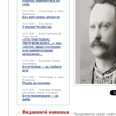
означає повернутися до
себе
29.07.2026
|
Тетяна Торак, м. Івано-
Франківськ
Без миті немає вічности
26.07.2026
|
Ігор Зіньчук
У полоні Чугайстра
22.07.2026
|
Юрій Горблянський,
Львів–Зашків
«ХТО ТАМ ПОВИС
ТІМ’ЯЧКОМ ВНИЗ…»: про
«діточі» вірші-«хулігани»
для шибайголовних
непосидюх…
21.07.2026
|
Валентина Семеняк,
письменниця
Бути Небом ― це любити
всіх
20.07.2026
|
Тетяна Торак, м. Івано-
Франківськ
Різьба на долонях
20.07.2026
|
Олександр Козинець,
письменник, педагог та музикант
Бути переможцем — це
вибір
Видавничі новинки
Продовжила серію повіст