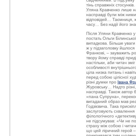
свідченнями. В підсумку 
тінь справжніх стосунків
Уляна Кравченко лише на
насправді були між ним
відповідей… Таємниця, к
часу… Без надії його зна
Після Уляни Кравченко у
постать Ольги Білинської
випадкова. Більше уваги
ж у підзаголовку йшлося
Франкові, – зауважить ро
твору йому справді прид
настільки, аби читач змі
особливості внутрішньог
ціла низка питань і наві
перед собою цілісної худ
різні думки про
Івана Фр
Журовську… Надто різні,
насправді. Також автор 
«пана Супруна», переко
вигаданий образ мав ре
Годзієвича. Така прискіпл
заслуговують схвалення 
філологічного «детектив
не підсумував: «Чи не по
страху між собою і читач
що цей ліричний герой –
прикривався тим щоденн