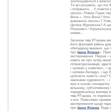
зголошувалися з власної
Та всі розуміли, що то б
і подумати… У повісті-
ніколи» Роман Горак пе
Вона ». Хто Вона? Хто 
вимовить ніколи»? Улян
Целіна Журовська? А ще 
Рошкевич і Хоружинська.
немає…
Загалом твір Р.Горака ви
його фаховий рівень дов
обкладинці вказано, що 
про
Івана Франка
». Прин
застереження. Перша – 
навіть не про хитру жан
літературознавців, здає
і «роман у новелах», і «
і «роман-баладу», і ще б
цілісність повість і есе?
законами художності, – і
має в основі «конкретну 
вільному, суб’єктивному 
парадоксальну манеру м
твір Р.Горака, то перек
з есе. Повістевих прикм
застереження щодо підза
про
Івана Франка
. Будь