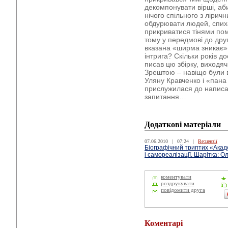
декомпонувати вірші, аб
нічого спільного з лірич
обдурювати людей, спих
прикриватися тінями по
тому у передмові до дру
вказана «ширма зникає»…
інтрига? Скільки років д
писав цю збірку, виходяч
Зрештою – навіщо були в
Уляну Кравченко і «пана 
прислужилася до написа
запитання…
Додаткові матеріали
07.06.2010
|
07:24
|
Re:цензії
Біографічний триптих «Акад
і самореалізації. Шарітка: О
коментувати
роздрукувати
повідомити друга
Коментарі