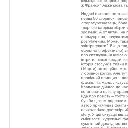
кількадесят сторінок тво
ж Франко? Адже мова та
Надалі питання не зника
перші 50 сторінок присвя
літературознавець, бод
творчою історією збірки «
зрозуміє. А от читач, н
премудрістю, почуватим
розгубленим. Може, таки
заінтригувати? Якщо так,
ефектно (і ефективно) в
про святкування ювілею 
інтриги, ніякої «родзинк
історія стосунків Уляни 
і Марти) потенційно могл
любовної колізії. Але тут
провідний принцип – дост
фактів. На жаль, листув
Кравченко дійшло до нас
встановити цілісну прав
йде про повість – тобто 
був би цілком доречним. 
автор притягував факти 
психологічно достовірний
story. У цій ситуації від 
сміливості, художньої фан
сумлінний дослідник, в