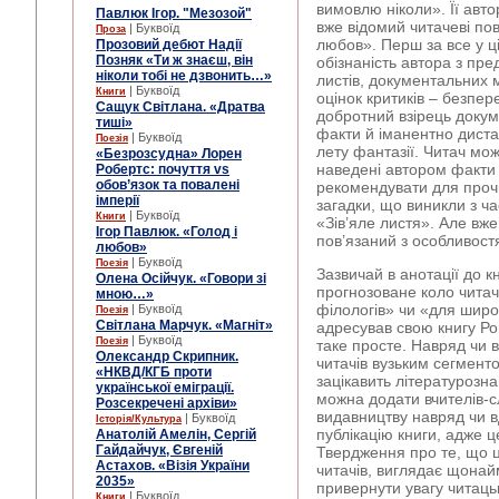
вимовлю ніколи». Її авт
Павлюк Ігор. "Мезозой"
вже відомий читачеві по
| Буквоїд
Проза
любов». Перш за все у ці
Прозовий дебют Надії
Позняк «Ти ж знаєш, він
обізнаність автора з п
ніколи тобі не дзвонить…»
листів, документальних м
| Буквоїд
Книги
оцінок критиків – безпере
Сащук Світлана. «Дратва
добротний взірець докум
тиші»
факти й іманентно диста
| Буквоїд
Поезія
лету фантазії. Читач мо
«Безрозсудна» Лорен
наведені автором факти 
Робертс: почуття vs
обов’язок та повалені
рекомендувати для прочи
імперії
загадки, що виникли з ч
| Буквоїд
Книги
«Зів’яле листя». Але вже
Ігор Павлюк. «Голод і
пов’язаний з особливост
любов»
| Буквоїд
Поезія
Зазвичай в анотації до к
Олена Осійчук. «Говори зі
прогнозоване коло читачі
мною…»
філологів» чи «для широ
| Буквоїд
Поезія
Світлана Марчук. «Магніт»
адресував свою книгу Р
| Буквоїд
Поезія
таке просте. Навряд чи 
Олександр Скрипник.
читачів вузьким сегменто
«НКВД/КГБ проти
зацікавить літературозна
української еміграції.
можна додати вчителів-сл
Розсекречені архіви»
видавництву навряд чи в
| Буквоїд
Історія/Культура
публікацію книги, адже 
Анатолій Амелін, Сергій
Гайдайчук, Євгеній
Твердження про те, що ц
Астахов. «Візія України
читачів, виглядає щона
2035»
привернути увагу читаць
| Буквоїд
Книги