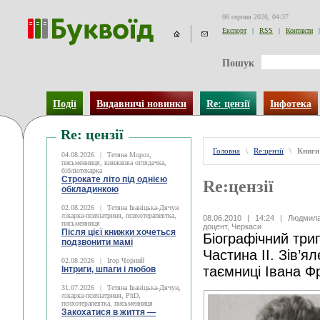
06 серпня 2026, 04:37
Експорт
|
RSS
|
Контакти
|
Пошук
Події
Видавничі новинки
Re: цензії
Інфотека
Re: цензії
Головна
\
Re:цензії
\
Книги
04.08.2026
|
Тетяна Мороз,
письменниця, книжкова оглядачка,
бібліотекарка
Строкате літо під однією
Re:цензії
обкладинкою
02.08.2026
|
Тетяна Іваніцька-Дячун
лікарка-психіатриня, психотерапевтка,
08.06.2010
|
14:24
|
Людмила 
письменниця
доцент, Черкаси
Після цієї книжки хочеться
Біографічний три
подзвонити мамі
Частина ІІ. Зів’ял
02.08.2026
|
Ігор Чорний
таємниці Івана Ф
Інтриги, шпаги і любов
31.07.2026
|
Тетяна Іваніцька-Дячун,
лікарка-психіатриня, PhD,
психотерапевтка, письменниця
Закохатися в життя —