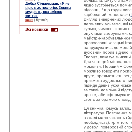
Вольвача. Цитую з пам’я
Дебра Сільверман. «Я не
якщо зустрінеться помил
вірю в астрологію. Зоряна
підсонні, / що груди вив
мудрість, яка змінює
карбований іконостас» (
життя»
Вигляд вивернених людс
| Буквоїд
Книги
легеневих альвеол, які 
кульок, чимось схожих н
Всі новинки
опуклими візерунками, с
майстри-карбувальники 
православні козацькі іко
напружуватись до межі й
духовний порив відчаю 
Творця, виказує зниклий 
Для чого цей мікроаналі
моменти. Перший − Соло
можливо говорити поспіхо
друге, предметність реце
прикмета художнього пи
підійде давнє українське
за такий довільний відс
про те, аби сформувати
стоїть за брамою оповіді
Ця книжка чомусь залиша
літературу. Пояснення м
взагалі мало читають (й
необхідність), крім того,
у доволі поверховий спос
транслюються сюжетні м