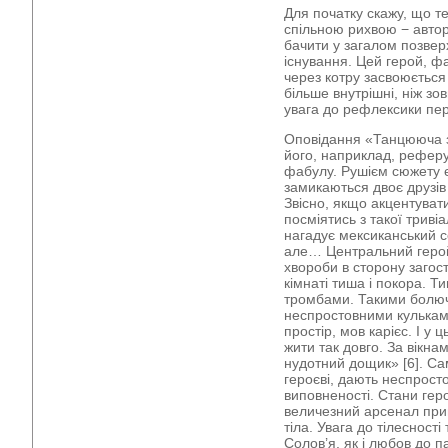
Для початку скажу, що те
спільною рихвою − авто
бачити у загалом позвер
існування. Цей герой, ф
через котру засвоюється 
більше внутрішні, ніж зо
увага до рефлексики пе
Оповідання «Танцююча з
його, наприклад, реферу
фабулу. Рушієм сюжету є
замикаються двоє друзів 
Звісно, якщо акцентувати
посміятись з такої триві
нагадує мексиканський се
але… Центральний герой
хвороби в сторону загос
кімнаті тиша і покора. Т
тромбами. Такими болюч
неспростовними кульками.
простір, мов карієс. І у
жити так довго. За вікна
нудотний дощик» [6]. Сам
героєві, дають неспрост
виповненості. Стани ге
величезний арсенал прий
тіла. Увага до тілесност
Солов’я, як і любов до п