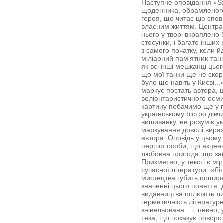
Наступне оповідання «Sz
щоденника, обрамленого 
героя, що читає цю спові
власним життям. Центра
нього у творі вкраплено 
стосунки, і багато інших
з самого початку, коли й
міліарний пам’ятник-тан
як всі інші мешканці цьо
що мої танки ще не скоро
було ще навіть у Києві...
маркує постать автора, 
волюнтаристичного осмис
картину побачимо ще у п
українському бістро дівч
вишиванку, не розуміє у
маркування доволі виразн
автора. Оповідь у цьому
першої особи, що акценту
любовна пригода, що за
Прикметно, у тексті є м
сучасної літератури: «Літ
мистецтва губить пошир
значенні цього поняття. 
видавництва полюють ли
герметичність літерату
знівельована − і, певно,
теза, що показує поворо