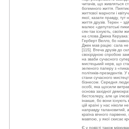
читачів, що живляться с
богемного життя. Пиятики
життєвої марноти і квіту
якої, казати правду, ту
життя друзів. Терен − зд
малює «депутатські пики
сяк-так існують, своїм 
на слова Джека Керуака: 
Герберт Веллз, бо навк
Джек мав рацію: сала не 
[115]. Втеча друзів до с
своєрідною спробою замк
на зваби сучасного супе
мистецький нерв, що ст
зеленого паперу з «пик
політиків-президентів. У
стани сучасного мистецт
бізнесом. Середня людин
особі, яка щосили витра
основа західної демокра
бестселеру, але це ілюзія
інакше, бо вони існують в
цій країні у нас ніколи 
направду талановитий, а
країна вічного парвеню, 
мавпою, у якої скисає кр
Є у повісті також мірку