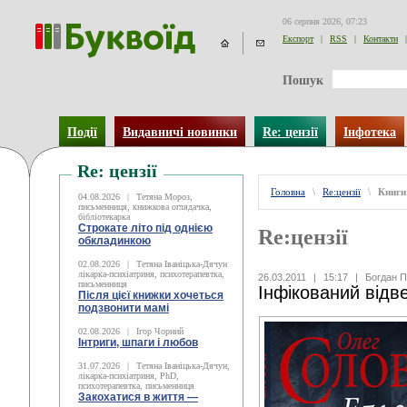
06 серпня 2026, 07:23
Експорт
|
RSS
|
Контакти
|
Пошук
Події
Видавничі новинки
Re: цензії
Інфотека
Re: цензії
Головна
\
Re:цензії
\
Книги
04.08.2026
|
Тетяна Мороз,
письменниця, книжкова оглядачка,
бібліотекарка
Строкате літо під однією
Re:цензії
обкладинкою
02.08.2026
|
Тетяна Іваніцька-Дячун
лікарка-психіатриня, психотерапевтка,
26.03.2011
|
15:17
|
Богдан П
письменниця
Інфікований відв
Після цієї книжки хочеться
подзвонити мамі
02.08.2026
|
Ігор Чорний
Інтриги, шпаги і любов
31.07.2026
|
Тетяна Іваніцька-Дячун,
лікарка-психіатриня, PhD,
психотерапевтка, письменниця
Закохатися в життя —