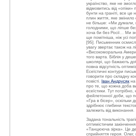
українство, яке не змогл
відмовитись від «опіки» 
бунти на граніті, все це
плин життя, яке змінило 
не більше: «Ми думали, 
голодними, що ліпше без 
хоча би без Росії… Ми з
ще помітніша, ніж усі п
[95]. Письменник осмисл
увагу звертає також на л
«Високоморальна Америк
того варта. Біблія у де
школярі, що бажають доб
повна відсутність оптим
Есеїстичні контури пись
говорити про складну ко
повісті.
Іван Андрусяк
на 
про те, що кожна доба в
есеїстики. Тут потрібно
фейлетонної доби, що п
«Гра в бісер», оскільки
здрібнює глибини текстов
залежить від виконання.
Задана тональність трагі
оптимістичим закінченням
«Танцююча зірка». Це д
сприйняття героя. Олег, 