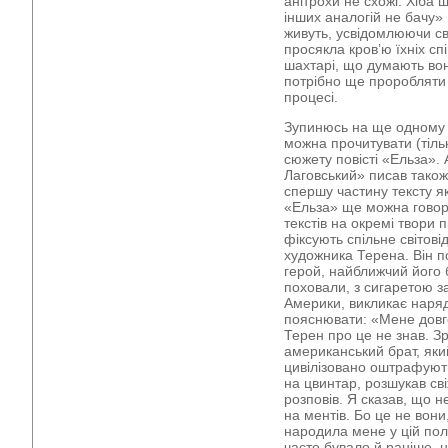
анітрохи не схожі. Хіба 
інших аналогій не бачу» 
живуть, усвідомлюючи св
просякла кров’ю їхніх сп
шахтарі, що думають вон
потрібно ще проробляти
процесі.
Зупинюсь на ще одному 
можна прочитувати (тіль
сюжету повісті «Ельза».
Лаговський» писав також 
спершу частину тексту як
«Ельза» ще можна говор
текстів на окремі твори 
фіксують спільне світові
художника Терена. Він п
герой, найближчий його б
поховали, з сигаретою з
Америки, викликає наряд 
пояснювати: «Мене довго
Терен про це не знав. Зр
американський брат, як
цивілізовано оштрафують
на цвинтар, розшукав сві
розповів. Я сказав, що н
на ментів. Бо це не вон
народила мене у цій полі
часто бувало й раніше, ні