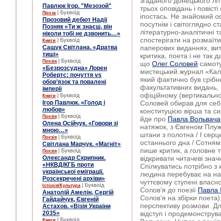
згаданого донецького лі
Павлюк Ігор. "Мезозой"
трьох оповідань і повіст
| Буквоїд
Проза
іпостась. Не знайомий ос
Прозовий дебют Надії
посутнім і світоглядно с
Позняк «Ти ж знаєш, він
літературно-аналітичні та
ніколи тобі не дзвонить…»
спостерігати на розмаїти
| Буквоїд
Книги
Сащук Світлана. «Дратва
паперових виданнях, ви
тиші»
критика, поета і не так 
| Буквоїд
Поезія
що
Олег Соловей
самоту
«Безрозсудна» Лорен
мистецький журнал «Кальм
Робертс: почуття vs
який фактично був срібн
обов’язок та повалені
факультативних видань, 
імперії
офіційному (вертикально
| Буквоїд
Книги
Ігор Павлюк. «Голод і
Соловей обирав для себе
любов»
конституцією вірша та с
| Буквоїд
Поезія
йде про
Павла Вольвача
Олена Осійчук. «Говори зі
натяжок, з Євгеном Плужн
мною…»
штани з полотна / І серц
| Буквоїд
Поезія
останнього дна / Сотням
Світлана Марчук. «Магніт»
пише критик, а головне 
| Буквоїд
Поезія
Олександр Скрипник.
відкривати читачеві знач
«НКВД/КГБ проти
Спілкуватись потрібно з
української еміграції.
людина перебуває на на
Розсекречені архіви»
чуттєвому ступені власн
| Буквоїд
Історія/Культура
Солов’я до поезії
Павла 
Анатолій Амелін, Сергій
Солов’я на збірки поета)
Гайдайчук, Євгеній
перспективу розмови. Дл
Астахов. «Візія України
2035»
відступ і продемонструва
| Буквоїд
Книги