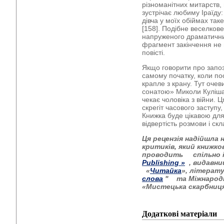
різноманітних митарств, 
зустрічає любиму Іраїду: 
дівча у моїх обіймах та
[158]. Подібне веселков
напруженого драматични
фрагмент закінчення не 
повісті.
Якщо говорити про запоз
самому початку, коли пос
крапле з крану. Тут оче
сонатою» Миколи Куліша
чекає чоловіка з війни.
скрегіт часового заступу
Книжка буде цікавою для
відвертість розмови і скл
Ця рецензія надійшла 
критиків, який книжк
проводить
спільно 
Publishing
»
, видавн
«
Читайка
», літерат
слова
"
та Міжнарод
«Мистецька скарбниця
Додаткові матеріали