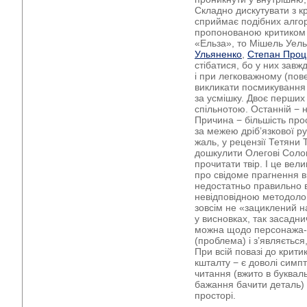
Складно дискутувати з к
сприймає подібних алгор
пропонованою критиком
«Ельза», то Мішель Уель
Ульяненко
,
Степан Про
стібатися, бо у них завж
і при легковажному (пов
викликати посмикування 
за усмішку. Двоє перших
спільнотою. Останній − 
Причина − більшість про
за межею дріб’язкової ру
жаль, у рецензії Тетян
дошкулити Олегові Солов’
прочитати твір. І це вел
про свідоме прагнення в
недостатньо правильно 
невідповідною методологі
зовсім не «зациклений на
у висновках, так засадни
можна щодо персонажа-
(проблема) і з’являється
При всій повазі до крити
кшталту − є доволі сим
читання (вжито в буквал
бажання бачити деталь)
просторі.