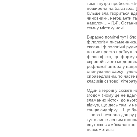
темні нутра проблем: «Б
поширена на багатьох» [
більше зла твориться вде
чиновники, негоціанти та
наволоч…» [14]. Останн
темну містику ночі.
Виразно помітні тут і б
філологізм письменника.
складні філологічні руд
по них просто проїдуть 
філософією, що формува
європейського модернізм
рефлексії автора у напр
опанування хаосу і уявно
справедливим, то часте
класиків світової літерат
Один з героїв у сюжеті н
згодом (йому це не вдал
зламаних кісток, до ньог
відчув, що десь там, у н
танцюючу зірку… І це бул
− нова і незнана допіру 
тут є лише легким фоном
внутрішнє амбівалентне 
психомотивів.