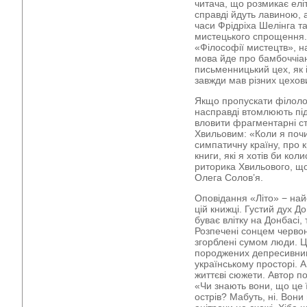
читача, що розмикає еліт
справді йдуть лавиною, 
часи Фрідріха Шелінга т
мистецького спрощення. 
«Філософії мистецтв», 
мова йде про бамбоччіан
письменницький цех, як і
завжди мав різних цехови
Якщо пропускати філолог
насправді втомлюють під
вловити фрагментарні с
Хвильовим: «Коли я поч
симпатичну країну, про 
книги, які я хотів би кол
риторика Хвильового, що
Олега Солов’я.
Оповідання «Літо» − най
цій книжці. Густий дух Д
буває влітку на Донбасі,
Розпечені сонцем червон
згорблені сумом люди. Ці
породжених депресивним
українському просторі. А
життєві сюжети. Автор п
«Чи знають вони, що це ї
острів? Мабуть, ні. Вони 