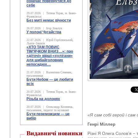
означає повернутися до
себе
29.07.2026
|
Тетяна Торак, м. Івано-
Франківськ
Без миті немає вічности
26.07.2026
|
Ігор Зіньчук
У полоні Чугайстра
22.07.2026
|
Юрій Горблянський,
Львів–Зашків
«ХТО ТАМ ПОВИС
ТІМ’ЯЧКОМ ВНИЗ…»: про
«діточі» вірші-«хулігани»
для шибайголовних
непосидюх…
21.07.2026
|
Валентина Семеняк,
письменниця
Бути Небом ― це любити
всіх
20.07.2026
|
Тетяна Торак, м. Івано-
Франківськ
Різьба на долонях
20.07.2026
|
Олександр Козинець,
письменник, педагог та музикант
Бути переможцем — це
«Я сам собі герой і сам 
вибір
Генрі Міллер
Видавничі новинки
Різні Я Олега Солов’я −