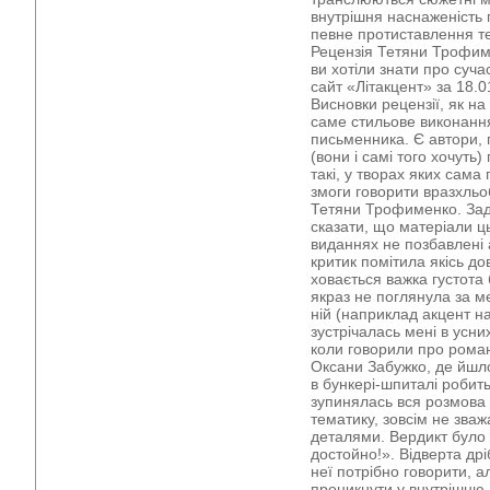
внутрішня наснаженість г
певне протиставлення те
Рецензія Тетяни Трофим
ви хотіли знати про суч
сайт «Літакцент» за 18.0
Висновки рецензії, як на
саме стильове виконанн
письменника. Є автори, 
(вони і самі того хочуть)
такі, у творах яких сама
змоги говорити вразхльо
Тетяни Трофименко. Зад
сказати, що матеріали ць
виданнях не позбавлені 
критик помітила якісь до
ховається важка густота 
якраз не поглянула за ме
ній (наприклад акцент на
зустрічалась мені в усн
коли говорили про роман
Оксани Забужко, де йшло
в бункері-шпиталі робить
зупинялась вся розмова 
тематику, зовсім не зва
деталями. Вердикт було 
достойно!». Відверта др
неї потрібно говорити, а
проникнути у внутрішню,