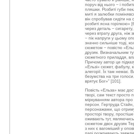
поруч від нього − і поби
пляшки. Розбиті губи пек
миті я залюбки помінявс
він спробував сидіти на с
розбиті ясна горілкою» [
через деталь − сигарету,
через втрату друга, ніж
− пік напруги у цьому оп
значно сильніше тоді, к
сюжетом − повістю «Ель
друзяк. Визначальним ту
сюжетного приладдя, вла
Причому автор це підказу
«Ельзі» сюжет, фабулу, 
алегорії. Їх там немає. В
безумства на три голоси.
врятує Бог»” [101].
Повість «Ельза» має дос
творі, сам текст просто
міркуванням автора про ж
персон. Гертруда Стайн,
персонажами, що отрим
просторі твору, простіш
оживають тут, являючись
сюжетом двох друзяк Тер
з них є вагоміший у опов
парі розкривають завжд