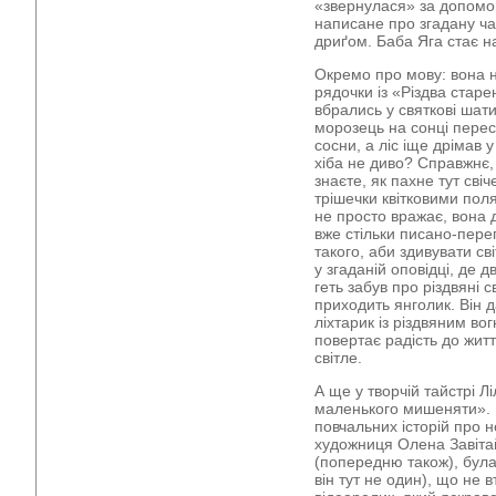
«звернулася» за допомог
написане про згадану ч
дриґом. Баба Яга стає н
Окремо про мову: вона н
рядочки із «Різдва стар
вбрались у святкові шати
морозець на сонці перес
сосни, а ліс іще дрімав 
хіба не диво? Справжнє,
знаєте, як пахне тут св
трішечки квітковими пол
не просто вражає, вона 
вже стільки писано-пере
такого, аби здивувати св
у згаданій оповідці, де 
геть забув про різдвяні 
приходить янголик. Він 
ліхтарик із різдвяним во
повертає радість до життя
світле.
А ще у творчій тайстрі Лі
маленького мишеняти». 
повчальних історій про н
художниця Олена Завітай
(попередню також), була
він тут не один), що не 