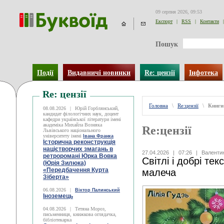
09 серпня 2026, 09:53
Експорт
|
RSS
|
Контакти
|
Пошук
Події
Видавничі новинки
Re: цензії
Інфотека
Re: цензії
Головна
\
Re:цензії
\
Книги
08.08.2026
|
Юрій Горблянський,
кандидат філологічних наук, доцент
кафедри української літератури імені
академіка Михайла Возняка
Re:цензії
Львівського національного
університету імені
Івана Франка
Історична реконструкція
націєтворчих змагань в
27.04.2026
|
07:26
|
Валенти
ретроромані Юрка Вовка
Світлі і добрі те
(Юрія Зилюка)
«Передбачення Курта
малеча
Зіберта»
06.08.2026
|
Віктор Палинський
Іноземець
04.08.2026
|
Тетяна Мороз,
письменниця, книжкова оглядачка,
бібліотекарка