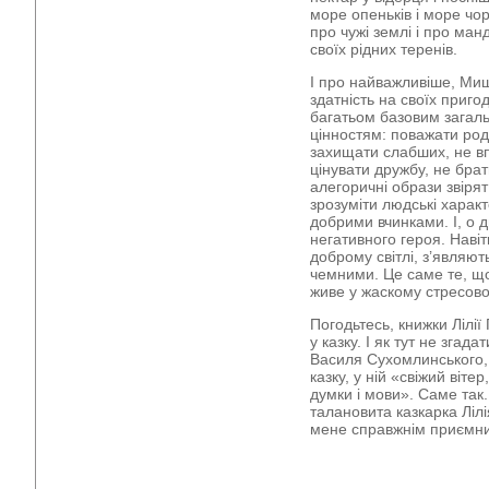
море опеньків і море чо
про чужі землі і про ман
своїх рідних теренів.
І про найважливіше, Ми
здатність на своїх приго
багатьом базовим зага
цінностям: поважати роди
захищати слабших, не вп
цінувати дружбу, не брат
алегоричні образи звір
зрозуміти людські характ
добрими вчинками. І, о 
негативного героя. Навіть
доброму світлі, з’являют
чемними. Це саме те, що
живе у жаскому стресово
Погодьтесь, книжки Лілі
у казку. І як тут не згад
Василя Сухомлинського, 
казку, у ній «свіжий віте
думки і мови». Саме так
талановита казкарка Лілі
мене справжнім приємни