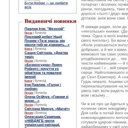
Бути Небом ― це любити
потерчат і всіляких поч
всіх
ринок, погодьтесь, таки
дорослі «тьоті і дяді» 
дітлахів, аніж вони самі. 
Видавничі новинки
Я завжди радію, коли до
Павлюк Ігор. "Мезозой"
«янгольські» книжки. (Д
| Буквоїд
Проза
тема. Одна із моїх книжо
Прозовий дебют Надії
свого янгола»). Бо вони 
Позняк «Ти ж знаєш, він
«Коли усміхаються янголи
ніколи тобі не дзвонить…»
| Буквоїд
добрішає, а й ми з вами,
Книги
Сащук Світлана. «Дратва
мимоволі так само усміх
тиші»
уподібнюємося до… тих с
| Буквоїд
Поезія
тексти найменшим ― й по
«Безрозсудна» Лорен
серденько і «…мій секре
Робертс: почуття vs
серце. Найголовнішого 
обов’язок та повалені
де Сент-Екзюпері). А «на
імперії
| Буквоїд
Гудзь чимало. Іншими сл
Книги
Ігор Павлюк. «Голод і
переналаштування на ін
любов»
увесь світ, коли радість
| Буквоїд
Поезія
всім і всьому…
Олена Осійчук. «Говори зі
мною…»
Чи ж не про це йдеться у
| Буквоїд
Поезія
починає свою мандрівку
Світлана Марчук. «Магніт»
Для себе я потай його о
| Буквоїд
Поезія
Олександр Скрипник.
новонародженого янгола»
«НКВД/КГБ проти
готувати цукрові півник
української еміграції.
найдобрішому у світі хло