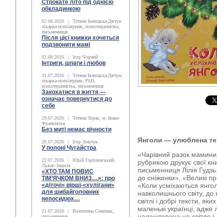
Строкате літо під однією
обкладинкою
02.08.2026
|
Тетяна Іваніцька-Дячун
лікарка-психіатриня, психотерапевтка,
письменниця
Після цієї книжки хочеться
подзвонити мамі
02.08.2026
|
Ігор Чорний
Інтриги, шпаги і любов
31.07.2026
|
Тетяна Іваніцька-Дячун,
лікарка-психіатриня, PhD,
психотерапевтка, письменниця
Закохатися в життя —
означає повернутися до
себе
29.07.2026
|
Тетяна Торак, м. Івано-
Франківськ
Без миті немає вічности
Янголи ― улюблена т
26.07.2026
|
Ігор Зіньчук
У полоні Чугайстра
«Чарівний разок маминих
22.07.2026
|
Юрій Горблянський,
рубрикою друкує свої кн
Львів–Зашків
письменниця Лілія Гудзь. 
«ХТО ТАМ ПОВИС
до сніжинки», «Великі п
ТІМ’ЯЧКОМ ВНИЗ…»: про
«діточі» вірші-«хулігани»
«Коли усміхаються янго
для шибайголовних
навколишнього світу, до
непосидюх…
світлі і добрі тексти, як
маленькі українці, адже
21.07.2026
|
Валентина Семеняк,
налаштована на світле і 
письменниця