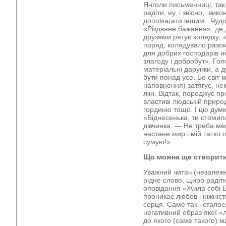
Янголи письменниці, так 
радіти, ну, і звісно, ви
допомагати іншим. Чудо
«Різдвяне бажання», де 
друзями рятує колядку: 
поряд, колядувало разом
для добрих господарів н
злагоду і добробут». Гол
матеріальні дарунки, а д
бути понад усе. Бо світ 
наповнення) затягує, нем
ліні. Відтак, породжує пр
властиві людській природ
гординю тощо. І цю думк
«Біднесенька, ти стоми
дівчинка. ― Не треба мен
настане мир і мій татко 
сумую!»
Що можна ще створити
Уважний читач (незалежн
рідне слово, щиро радіт
оповідання «Жила собі Б
проникає любов і ніжніс
серця. Саме так і стало
негативний образ якої «л
до якого (саме такого) ми