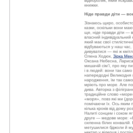
відеоролик, який яскра
книжки.
Ніде правди діти ― во
Зізнаюсь щиро, особисто
казки, оскільки вони маю
ще, ніде правди діти ― в
власний індивідуальний с
який має свої стилістичні
відбуваються у наш час, 
дивуватися ― які ж кмітли
Олена Ходюк,
Зірка Мен
Оксана Небесна, Лариса 
мишачій сім’ї, про яку пи
і в людей: вони так само
напередодні Великодня п
народження, їм так само 
мріють про море. Але по
дива. Авторка з філігра
традиційне слово «море»
«моря», повз які ми (дор
помічаючи їх. Ось яким
кілька кроків від дому 
Налиті сонцем і соком яг
друге ― медове море: «Н
силенна білих конвалій. Б
метушилися бджоли й му
нектар у відерця і посп