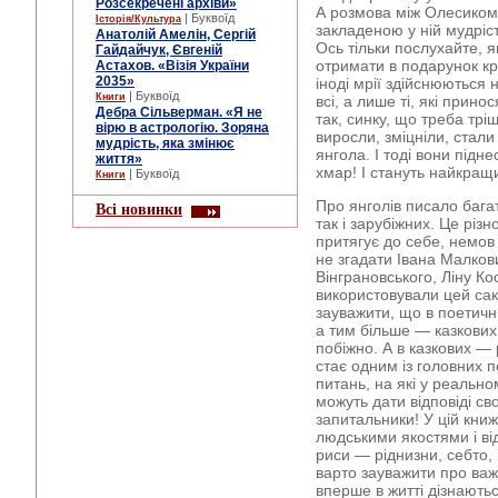
Розсекречені архіви»
А розмова між Олесиком
| Буквоїд
Історія/Культура
закладеною у ній мудріс
Анатолій Амелін, Сергій
Ось тільки послухайте, 
Гайдайчук, Євгеній
отримати в подарунок кр
Астахов. «Візія України
2035»
іноді мрії здійснюються 
| Буквоїд
Книги
всі, а лише ті, які прино
Дебра Сільверман. «Я не
так, синку, що треба тр
вірю в астрологію. Зоряна
виросли, зміцніли, стал
мудрість, яка змінює
янгола. І тоді вони підн
життя»
хмар! І стануть найкращи
| Буквоїд
Книги
Про янголів писало багат
Всі новинки
так і зарубіжних. Це різ
притягує до себе, немов 
не згадати Івана Малков
Вінграновського, Ліну Кос
використовували цей сак
зауважити, що в поетични
а тим більше ― казкових,
побіжно. А в казкових ― 
стає одним із головних п
питань, на які у реальном
можуть дати відповіді св
запитальники! У цій книж
людськими якостями і ві
риси ― ріднизни, себто,
варто зауважити про важ
вперше в житті дізнаютьс