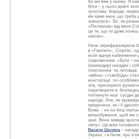
бо ми вже у ньому. Я на
бога – у нього довге зо
золотава борода, червон
він каже мені, що треба 
згинатися». Бо, як резю
«Післямові» від імені Ст
це те, що ти дуже хочеш
ніколи».
Наче перефразовуючи Ше
в «Гамлеті», Спірґас, о
коли відчув наближення 
сокровенним: «Бути – н
(командир) нагадає і со
поколінням як литовців, 
«війна» і «свобода» стал
констатації по-особливо
зла, прискорено рухаючис
перетворити в безлюдну
поглинути інші сусідні д
народи. Але, як зауважу
приречена, як і її ідеол
Божа - не на боці окуп
випробування, щоб ми 
ціни. Вона завжди зроста
світу». Ця візія головн
Василя Шкляра
– нагаду
Україні, і в Литві, про і