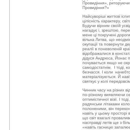
Провидіння», риторуючи 
Провидіння?»
Найсуворіші життєві ісп
цілісність характеру, св
Будучи вірним своїй усві
нагадує і, зрештою, пер
мене ці покручені дороги
вільна Литва, що неодмі
окупації та повернути д
реалії в поневоленій кр
відображалися в констат
дідуся Андрюса, Йонас п
почувається якщо не ок
самодостатнім. І тоді, к
безчасся. І коли начебт
матеріалізуються. Й наві
святкує у колі передовсі
Чинник часу на різних в
по-різному виявляючи се
оптимістичної візії. І то
радянськи літаками коло
полоненими, він перекону
навіть у цьому просторі в
що світ взагалі проваливс
насправді летів ще з біл
«навіть гасницю запалює