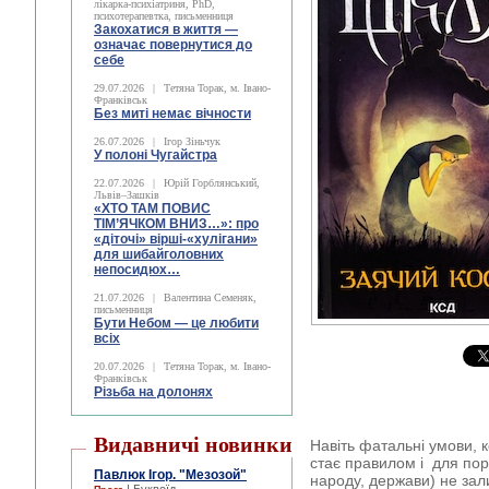
лікарка-психіатриня, PhD,
психотерапевтка, письменниця
Закохатися в життя —
означає повернутися до
себе
29.07.2026
|
Тетяна Торак, м. Івано-
Франківськ
Без миті немає вічности
26.07.2026
|
Ігор Зіньчук
У полоні Чугайстра
22.07.2026
|
Юрій Горблянський,
Львів–Зашків
«ХТО ТАМ ПОВИС
ТІМ’ЯЧКОМ ВНИЗ…»: про
«діточі» вірші-«хулігани»
для шибайголовних
непосидюх…
21.07.2026
|
Валентина Семеняк,
письменниця
Бути Небом ― це любити
всіх
20.07.2026
|
Тетяна Торак, м. Івано-
Франківськ
Різьба на долонях
Видавничі новинки
Навіть фатальні умови, 
стає правилом і для по
Павлюк Ігор. "Мезозой"
народу, держави) не зал