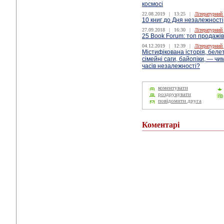
космосі
22.08.2019
|
13:25
|
Літературний
10 книг до Дня незалежності
27.09.2018
|
16:30
|
Літературний
25 Book Forum: топ продажів
04.12.2019
|
12:39
|
Літературний
Містифікована історія, белет
сімейні саги, байопіки, — чи
часів незалежності?
коментувати
роздрукувати
повідомити друга
Коментарі