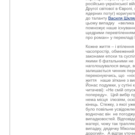
російсько-української в
Другої світової в Європі
ядерних потуг) коригуют
до таланту
Василя Шкля
цьому випадку «велика 
помножує наше існуванн
щедрими перевтіленнями
про роман» у перекладі 
Кожне життя – і втілення
часопростір, обмежени
законами епохи та суспі
якими б фатальними не 
наголошувалося вище, в
залишається чинник пер
переконуючись, що «ніхто
життя наше зіткане з ви
Йонас подумки, у сутіні к
читачеві): «Не смій опус
попереду». Цей вибір п
нема місця ілюзіям, оск
кінець. Стежку, з якої уж
було повільне усвідомле
водночас він не погодж
випадковостей. Відповід
матері, чому так трапля
випадку, дядечку Мікола
дорогий». А відтак уточ