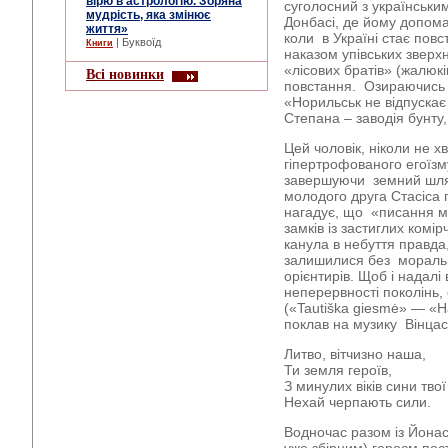
вірю в астрологію. Зоряна
суголосний з українськи
мудрість, яка змінює
Донбасі, де йому допомаг
життя»
коли в Україні стає повс
| Буквоїд
Книги
наказом упівських зверхн
«лісових братів» (жалюкі
Всі новинки
повстання. Озираючись у
«Норильськ не відпускає
Степана – заводія бунту,
Цей чоловік, ніколи не х
гіпертрофованого егоїзму
завершуючи земний шлях
молодого друга Стасіса 
нагадує, що «писання м
замків із застиглих комі
канула в небуття правда
залишилися без моральн
орієнтирів. Щоб і надал
неперервності поколінь,
(«Tautiška giesmė» — «Н
поклав на музику Вінцас
Литво, вітчизно наша,
Ти земля героїв,
З минулих віків сини твої
Нехай черпають сили.
Водночас разом із Йона