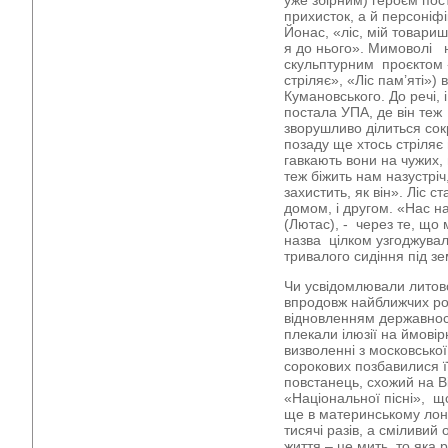
уже збірним) героєм пос
прихисток, а й персоніфі
Йонас, «ліс, мій товариш
я до нього». Мимоволі н
скульптурним проєктом 
стріляє», «Ліс пам’яті»
Кумановського. До речі, 
постала УПА, де він те
зворушливо ділиться сок
позаду ще хтось стріляє 
гавкають вони на чужих, 
теж біжить нам назустріч,
захистить, як він». Ліс с
домом, і другом. «Нас н
(Лютас), - через те, що 
назва цілком узгоджувал
тривалого сидіння під 
Чи усвідомлювали литовс
впродовж найближчих ро
відновленням державності
плекали ілюзії на ймові
визволенні з московської
сорокових позбавилися її
повстанець, схожий на В
«Національної пісні», 
ще в материнському лон
тисячі разів, а сміливий
життя – це мить, то яка р