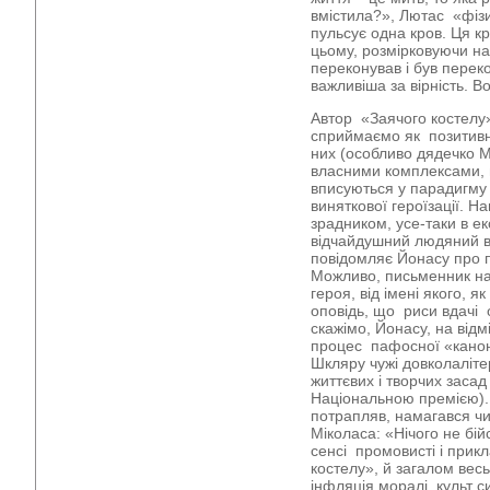
вмістила?», Лютас «фізи
пульсує одна кров. Ця к
цьому, розмірковуючи на
переконував і був перек
важливіша за вірність. В
Автор «Заячого костелу» 
сприймаємо як позитивн
них (особливо дядечко М
власними комплексами, 
вписуються у парадигму 
виняткової героїзації. Н
зрадником, усе-таки в 
відчайдушний людяний в
повідомляє Йонасу про п
Можливо, письменник на
героя, від імені якого, 
оповідь, що риси вдачі о
скажімо, Йонасу, на відм
процес пафосної «каноніз
Шкляру чужі довколалітер
життєвих і творчих засад
Національною премією). 
потрапляв, намагався чи
Міколаса: «Нічого не бій
сенсі промовисті і прик
костелу», й загалом весь
інфляція моралі, культ с