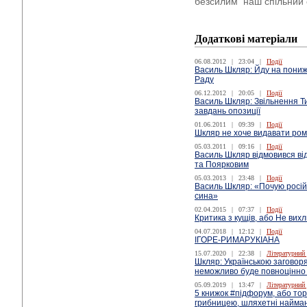
безсилим наш спільний 
Додаткові матеріали
06.08.2012
|
23:04
|
Події
Василь Шкляр: Йду на пониж
Раду
06.12.2012
|
20:05
|
Події
Василь Шкляр: Звільнення Т
завдань опозиції
01.06.2011
|
09:39
|
Події
Шкляр не хоче видавати ро
05.03.2011
|
09:16
|
Події
Василь Шкляр відмовився від
та Поярковим
05.03.2013
|
23:48
|
Події
Василь Шкляр: «Почую російс
сина»
02.04.2015
|
07:37
|
Події
Критика з кущів, або Не вих
04.07.2018
|
12:12
|
Події
ІГОРЕ-РИМАРУКІАНА
15.07.2020
|
22:38
|
Літературний
Шкляр: Українською заговоря
неможливо буде повноцінно
05.09.2019
|
13:47
|
Літературний
5 книжок #підфорум, або торж
грибницею, шляхетні найман