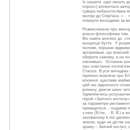
їх сказати: одні линуть 
порох») втілюється авто
сувора небагатослівна м
матері до Спірґаса: «… 
померти молодими за волю
Розмислюючи про жіночу 
власні філософеми тим,
Він навіть апелює до ст
концепції буття. У розум
чоловік, першою відважи
зрозумівши, що власний 
обирати самому, а не п
сміливіші». Останню кон
про повстання політв’язн
Стасісе. В усіх випадках
приязно мовлячи про Еґл
кохання, щасливе майже 
цей час відносного споко
роману, даючи шанс чита
Удивляючись-услухаючис
герой «Заячого костелу»
за параметри регламент
привиділося, - подумки 
з нею (Еґле, - В. В.) в 
захованому в лісі далеко
землю, куди не дістає на
храму – Заячий костел; ос