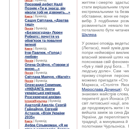
| Буквоїд
Проза
життям і смертю здаєть
Прозовий дебют Надії
стати вирішальним глухи
Позняк «Ти ж знаєш, він
екстремальними та безв
ніколи тобі не дзвонить…»
обставини, вони не пер
| Буквоїд
Книги
Сащук Світлана. «Дратва
вибір. З подібними роз
тиші»
розминеться немало тих, 
| Буквоїд
Поезія
поталанило бути читаче
«Безрозсудна» Лорен
Шкляра
.
Робертс: почуття vs
обов’язок та повалені
У романі оповідь ведеть
імперії
(Лютаса), який зумів дов
| Буквоїд
Книги
попри неймовірні виклик
Ігор Павлюк. «Голод і
любов»
власний земний шлях на
| Буквоїд
Поезія
пояснював свій феномен
Олена Осійчук. «Говори зі
«був у лівій руці Бога… 
мною…»
людську долю». Сам чин
| Буквоїд
Поезія
призму сторіччя персон
Світлана Марчук. «Магніт»
можемо пригадати «Сто р
| Буквоїд
Поезія
Маркеса, «Століття Як
Олександр Скрипник.
«НКВД/КГБ проти
Мирослава Дочинця
). О
української еміграції.
знакових майстрів слова,
Розсекречені архіви»
перипетії долі Йонаса (
| Буквоїд
Історія/Культура
світ литовської нації, ап
Анатолій Амелін, Сергій
де продовжують жити і п
Гайдайчук, Євгеній
вийшла заміж за сина Д
Астахов. «Візія України
України, де переплітают
2035»
| Буквоїд
традиції, а минувшина 
Книги
Дебра Сільверман. «Я не
полотнами Чурльоніса. 