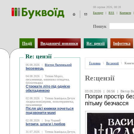
08 серпня 2026, 08:28
Експорт
|
RSS
|
Контакти
|
Пошук
Події
Видавничі новинки
Re: цензії
Інфотека
Re: цензії
Головна
\
Re:цензії
\
Книги
06.08.2026
|
Віктор Палинський
Іноземець
Re:цензії
04.08.2026
|
Тетяна Мороз,
письменниця, книжкова оглядачка,
бібліотекарка
Строкате літо під однією
обкладинкою
03.05.2026
|
06:56
|
Віктор В
Попри простір бе
02.08.2026
|
Тетяна Іваніцька-Дячун
лікарка-психіатриня, психотерапевтка,
пітьму безчасся
письменниця
Після цієї книжки хочеться
подзвонити мамі
02.08.2026
|
Ігор Чорний
Інтриги, шпаги і любов
31.07.2026
|
Тетяна Іваніцька-Дячун,