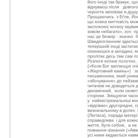
його іноді так бракує, що
відчуваєш після довгог
чорнота заповзає в душу, 
Прощаючись з Еґле, Йон
що кожна миттєвість мож
заспокоює кохану зауваж
зовсім небагато», хоч п
нас це безмір - значно 
Швидкоплинним здається
теперішній іноді застига
опиняєшся в западині, я
пролітає десь там сам по
Розлоге епічне полотно,
(«Коли Бог заплющує очі
«Жертовний камінь») зас
письменника, який уник
«збочування» до пейзажно
читачеві не доводиться 
динамічний, коли сюжетн
сторінки. Зміщуючи часо
у найекстремальніші м
«відсіває» другорядне, 
визначальному в долях.
(Лютаса), порада матері
справедлива і для кожног
життя, бути собою, а не 
повчання-зізнання («Авж
усі ними кидаються навман