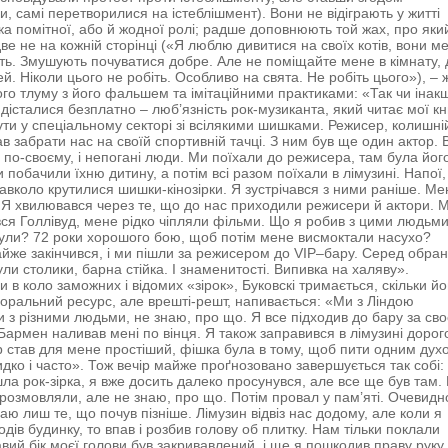
и, самі перетворилися на істеблішмент). Вони не відіграють у житті
а помітної, або й жодної ролі; радше доповнюють той жах, про яки
две не на кожній сторінці («Я люблю дивитися на своїх котів, вони м
ь. Змушують почуватися добре. Але не поміщайте мене в кімнату, 
й. Ніколи цього не робіть. Особливо на свята. Не робіть цього»), – 
ого тлуму з його фальшем та імітаційними практиками: «Так чи інак
 дісталися безплатно – люб’язність рок-музиканта, який читає мої к
ти у спеціальному секторі зі всілякими шишками. Режисер, колишні
ав забрати нас на своїй спортивній тачці. З ним був ще один актор.
, по-своєму, і непогані люди. Ми поїхали до режисера, там була йог
 побачили їхню дитину, а потім всі разом поїхали в лімузині. Напої,
авколо крутилися шишки-кінозірки. Я зустрічався з ними раніше. Ме
 Я хвилювався через те, що до нас приходили режисери й актори. 
ся Голлівуд, мене рідко чіпляли фільми. Що я робив з цими людьм
ули? 72 роки хорошого бою, щоб потім мене висмоктали насухо?
йже закінчився, і ми пішли за режисером до VIP–бару. Серед обран
ли столики, барна стійка. І знаменитості. Випивка на халяву».
 в коло заможних і відомих «зірок», Буковскі тримається, скільки й
оральний ресурс, але врешті-решт, напивається: «Ми з Ліндою
 з різними людьми, не знаю, про що. Я все підходив до бару за св
Бармен наливав мені по вінця. Я також заправився в лімузині доро
р став для мене простіший, фішка була в тому, щоб пити одним дух
идко і часто». Тож вечір майже проґнозовано завершується так собі:
ла рок-зірка, я вже досить далеко просунувся, але все ще був там. 
ми розмовляли, але не знаю, про що. Потім провал у пам’яті. Очевидн
аю лиш те, що почув пізніше. Лімузин відвіз нас додому, але коли я
одів будинку, то впав і розбив голову об плитку. Нам тільки поклали
авий бік моєї голови був закривавлений, і ще я пошкодив праву руку 