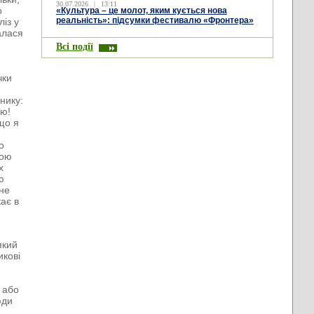
30.07.2026
|
13:11
о
«Культура – це молот, яким кується нова
реальність»: підсумки фестивалю «Фронтера»
із у
алася
Всі події
а
чки
нику:
ою!
 що я
о
ною
х
ю
 не
кає в
який
икові
, або
юди