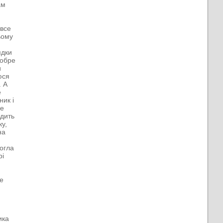
ам
 все
ьому
ядки
добре
и
юся
. А
е
ник і
не
одить
ку,
на
огла
рі
не
ика