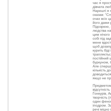
час я прос
дівчата люб
Нарешті я п
сказав: “Сл
очах всіх ц
його дами 
Підозрюю, 
людства на 
цим нічого 
собі під за
мене вдост
щоб дозапр
курить біді
трапляєтьс
постійний 
буркуном, 
Але спершу 
кількість 
доводиться
якщо не пр
Предметом
відсутніст
Ґонкурів, 
творчість (
один феном
іподром. За
речі міцно 