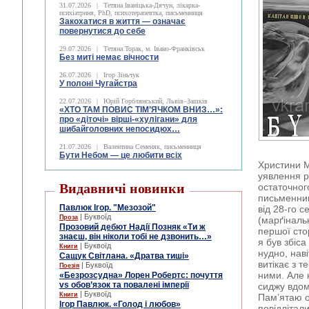
31.07.2026
|
Тетяна Іваніцька-Дячун, лікарка-
психіатриня, PhD, психотерапевтка, письменниця
Закохатися в життя — означає
повернутися до себе
29.07.2026
|
Тетяна Торак, м. Івано-Франківськ
Без миті немає вічности
26.07.2026
|
Ігор Зіньчук
У полоні Чугайстра
22.07.2026
|
Юрій Горблянський, Львів–Зашків
«ХТО ТАМ ПОВИС ТІМ’ЯЧКОМ ВНИЗ…»:
про «діточі» вірші-«хулігани» для
шибайголовних непосидюх…
21.07.2026
|
Валентина Семеняк, письменниця
Бути Небом ― це любити всіх
Христини М
уявлення р
Видавничі новинки
остаточног
письменник
Павлюк Ігор. "Мезозой"
від 28-го с
| Буквоїд
Проза
(марґінальн
Прозовий дебют Надії Позняк «Ти ж
першої сто
знаєш, він ніколи тобі не дзвонить…»
я був збіс
| Буквоїд
Книги
нудно, наві
Сащук Світлана. «Дратва тиші»
витікає з 
| Буквоїд
Поезія
ними. Але 
«Безрозсудна» Лорен Робертс: почуття
vs обов’язок та повалені імперії
сиджу вдом
| Буквоїд
Книги
Пам’ятаю о
Ігор Павлюк. «Голод і любов»
повідлітали