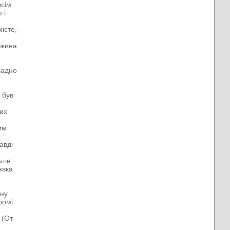
всім
 і
о
ієте,
ужина
ладно
 був
ших
им
авді
льше
авка
шну
ромі
 (От