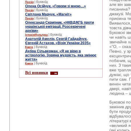
| Буквоїд
Поезія
але він за
Олена Осійчук. «Говори зі мною…»
писанина? 
| Буквоїд
Поезія
джакузі. М
Світлана Марчук. «Магніт»
приємна тем
| Буквоїд
Поезія
Олександр Скрипник. «НКВД/КГБ проти
Виявилося,
української еміграції. Розсекречені
товста дівч
архіви»
Буковскі з
| Буквоїд
Історія/Культура
чи навіть 
Анатолій Амелін, Сергій Гайдайчук,
звичайне х
Євгеній Астахов. «Візія України 2035»
«“О, – ска
| Буквоїд
Книги
Певно, у з
Дебра Сільверман. «Я не вірю в
астрологію. Зоряна мудрість, яка змінює
ексцентричн
життя»
побачив, що
| Буквоїд
Книги
них. З так
вже траплял
Всі новинки
думає, що 
пити сам. П
винен читач
двері, нав
людина – це
Буковскі п
замінив др
бути проду
відбувалос
літературі 
«великий я
(які колис