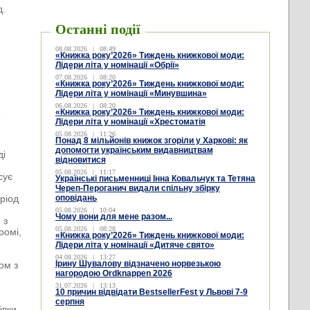
д.
Останні події
08.08.2026
|
08:49
«Книжка року’2026» Тиждень книжкової моди:
Лідери літа у номінації «Обрії»
07.08.2026
|
08:20
«Книжка року’2026» Тиждень книжкової моди:
Лідери літа у номінації «Минувшина»
06.08.2026
|
08:20
»
«Книжка року’2026» Тиждень книжкової моди:
Лідери літа у номінації «Хрестоматія
05.08.2026
|
11:26
Понад 8 мільйонів книжок згоріли у Харкові: як
допомогти українським видавництвам
ді
відновитися
05.08.2026
|
11:17
сує
Українські письменниці Інна Ковальчук та Тетяна
Череп-Пероганич видали спільну збірку
ріод
оповідань
05.08.2026
|
10:04
Чому вони для мене разом...
 з
05.08.2026
|
08:28
ромі,
«Книжка року’2026» Тиждень книжкової моди:
Лідери літа у номінації «Дитяче свято»
04.08.2026
|
13:27
Ірину Шувалову відзначено норвезькою
ом з
нагородою Ordknappen 2026
31.07.2026
|
13:13
10 причин відвідати BestsellerFest у Львові 7-9
и
серпня
івки,