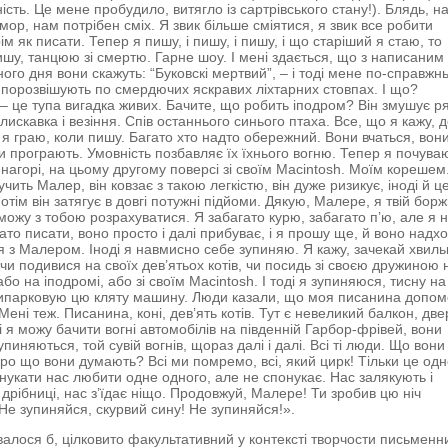
ість. Це мене пробудило, витягло із сартрівського стану!). Блядь, н
мор, нам потрібен сміх. Я звик більше сміятися, я звик все робити
ім як писати. Тепер я пишу, і пишу, і пишу, і що старіший я стаю, то
ишу, танцюю зі смертю. Гарне шоу. І мені здається, що з написаним
ного дня вони скажуть: “Буковскі мертвий”, – і тоді мене по-справжн
і порозвішують по смердючих яскравих ліхтарних стовпах. І що?
– це тупа вигадка живих. Бачите, що робить іподром? Він змушує р
лискавка і везіння. Спів останнього синього птаха. Все, що я кажу, 
о я граю, коли пишу. Багато хто надто обережний. Вони вчаться, вон
они програють. Умовність позбавляє їх їхнього вогню. Тепер я почува
, нагорі, на цьому другому поверсі зі своїм Macintosh. Моїм корешем
учить Малер, він ковзає з такою легкістю, він дуже ризикує, іноді й ц
отім він затягує в довгі потужні підйоми. Дякую, Малере, я твій борж
зможу з тобою розрахуватися. Я забагато курю, забагато п’ю, але я 
ато писати, воно просто і далі прибуває, і я прошу ще, й воно надх
ся з Малером. Іноді я навмисно себе зупиняю. Я кажу, зачекай хвиль
 чи подивися на своїх дев’ятьох котів, чи посидь зі своєю дружиною 
або на іподромі, або зі своїм Macintosh. І тоді я зупиняюся, тисну на
ипарковую цю кляту машину. Люди казали, що моя писанина допом
Мені теж. Писанина, коні, дев’ять котів. Тут є невеликий балкон, две
і я можу бачити вогні автомобілів на південній Гарбор-фрівей, вони
упиняються, той сувій вогнів, щораз далі і далі. Всі ті люди. Що вони
ро що вони думають? Всі ми помремо, всі, який цирк! Тільки це од
нукати нас любити одне одного, але не спонукає. Нас залякують і
дрібниці, нас з’їдає ніщо. Продовжуй, Малере! Ти зробив цю ніч
Не зупиняйся, скурвий сину! Не зупиняйся!».
авалося б, цілковито факультативний у контексті творчости письменн