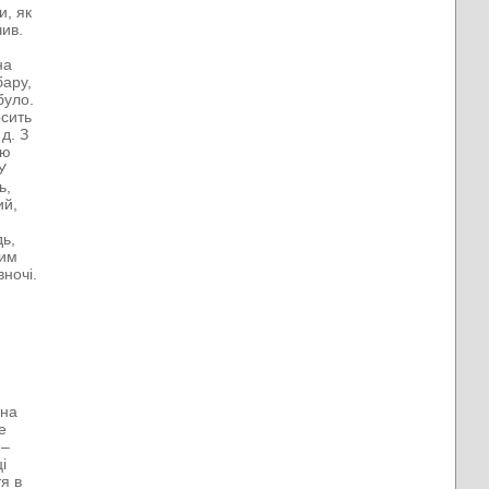
и, як
чив.
на
бару,
було.
осить
д. З
аю
У
ь,
ий,
дь,
ним
вночі.
рна
е
 –
і
тя в