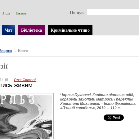
Пошук
Архів
|
Реклама
Чат
Бібліотека
Кримінальне чтиво
Re:цензії
\
Книги
зії
14:15
|
Олег Соловей
тись живим
Чарльз Буковскі. Капітан пішов на обід,
корабель захопили матроси / переклад
Христини Михайлюк. – Івано-Франківськ:
«П’яний корабель», 2019. – 112 с.