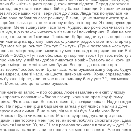
явив більшість з цього вранці, коли встав відлити. Перед дзеркалом.
игляд, як у старі часи після бійок у барах. Господи. Я трохи змив кр
дев’ятьох наших котів і вернувся до ліжка. Лінда теж почувалася не
Але вона побачила своє рок-шоу. Я знав, що не зможу писати три-
і пройде кілька днів, поки я знову поїду на іподром. Я повернувся д
музики. Мене вшанували і все таке. Чудово, що рок-зірки читають мо
 я чув, що їх також читають у в’язницях і психлікарнях. Я ніяк не мо
 те, хто читає мої книжки. Проїхали. Добре сидіти тут сьогодні ввече
ій кімнатці на другому поверсі, слухаючи радіо, старе тіло, старий 
Тут моє місце, ось тут. Ось тут. Ось тут». (Тричі повторене «ось тут»
днього місця людини викликає у мене спогад про рядки поетки Ян
1955 – 2023): «Тут твої оболоки, тут коріння твоє / Тут твоє небо туг
 про кімнату, у якій так добре пишуться вірші: «Бувають ночі, коли ця
єдине місце, де мені хочеться бути». Все це – до питання про
ть творчої особистости. Були часи, коли Буковскі жив у барах, буду
з адреси, але ті часи, на щастя, давно минули. Хоча, справедливо
сь бувало і гірше, але на час цього випадку йому уже 72, тож можна
м. Можна, але це не шлях Буковскі.
 прикметний запис, – про соціюм, людей і маленький світ, у якому
 «править словами»: «Вчора ввечері ходив на прем’єру фільму.
ріжка. Фотоспалахи. Вечірка опісля. Дві вечірки опісля. Надто людн
о. На першій вечірці в барі мене загнав у кут якийсь малий з дуже
ерухомими очима. Я не знаю, під чим він був. Чи від чого його
 Навколо було чимало таких. Малого супроводжували три доволі
 дами, і він торочив мені про те, як вони люблять смоктати хуй. Дам
халися і казали: “О, так!” І вся розмова точилася в такому ж дусі. Зн
амагався здогадатись, чи це правда, чи мене розводять. Але за деяк