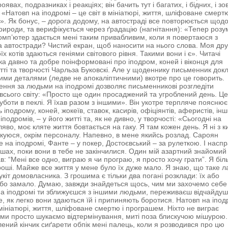
роявах, подразниках і реакціях; він бачить тут і багатих, і бідних, і зо
 «Натовп на іподромі – це світ в мініатюрі, життя, шліфоване смертю
. Як бонус, – дорога додому, на автостраді все повторюється щод
рироди, та верифікується через ґрадацію (нагнітання): «Тепер розум
омп’ютер здається мені таким привабливим, коли я повертаюся з
а автостради? Чистий екран, щоб наносити на нього слова. Моя др
оїх котів здаються геніями світового рівня. Такими вони і є». Читачі
а давно та добре поінформовані про іподром, коней і віконця для
итті та творчості Чарльза Буковскі. Але у щоденнику письменник док
вими деталями (ледве не апокаліптичними) вкотре про це говорить.
ння за людьми на іподромі дозволяє письменникові розгледіти
 всього світу: «Просто ще один просаджений та угроблений день. Це
уботи в пеклі. Я їхав разом з іншими». Він укотре терпляче пояснює
ь іподрому, коней, жокеїв, ставок, касирів, офіціянтів, аферистів, ін
 іподромів, – у його житті та, як не дивно, у творчості: «Сьогодні на
яво, моє кляте життя бовтається на гаку. Я там кожен день. Я ні з к
лкуюся, окрім персоналу. Напевно, в мене якийсь розлад. Сароян
е на іподромі, Фанте – у покер, Достоєвський – за рулеткою. І наспр
рошах, поки вони в тебе не закінчилися. Один мій азартний знайомий
в: “Мені все одно, виграю я чи програю, я просто хочу грати”. Я бі
оші. Майже все життя у мене було їх дуже мало. Я знаю, що таке л
тукіт домовласника. З грошима є тільки два погані розклади: їх або
або замало. Думаю, завжди знайдеться щось, чим ми захочемо себе
на іподромі ти зближуєшся з іншими людьми, переживаєш відчайду
те, як легко вони здаються їй і припиняють боротися. Натовп на іпод
в мініатюрі, життя, шліфоване смертю і програшем. Ніхто не виграє
 ми просто шукаємо відтермінування, миті поза блискучою мішурою.
алений кінчик сиґарети обпік мені палець, коли я розводився про цю