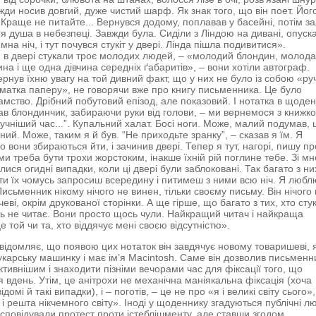
вжди носив довгий, дуже чистий шарф. Як знак того, що він поет. Йог
Краще не питайте... Вернувся додому, поплавав у басейні, потім зал
оя душа в небезпеці. Завжди була. Сиділи з Ліндою на дивані, опуск
на ніч, і тут почувся стукіт у двері. Лінда пішла подивитися».
 в двері стукали троє молодих людей, – «молодий блондин, молод
ина і ще одна дівчина середніх ґабаритів», – вони хотіли автограф.
вернув їхню увагу на той дивний факт, що у них не було із собою «ру
шматка паперу», не говорячи вже про книгу письменника. Це було
амство. Дрібний побутовий епізод, але показовий. І нотатка в щоден
зав блондинчик, забираючи руки від голови, – ми вернемося з книжк
ручніший час...”. Купальний халат. Босі ноги. Може, малий подумав,
ий. Може, таким я й був. “Не приходьте зранку”, – сказав я їм. Я
 вони збираються йти, і зачинив двері. Тепер я тут, нагорі, пишу пр
ими треба бути трохи жорстоким, інакше їхній рій поглине тебе. Зі м
ися огидні випадки, коли ці двері були заблоковані. Так багато з ни
ти їх чомусь запросиш всередину і питимеш з ними всю ніч. Я любл
исьменник нікому нічого не винен, тільки своєму письму. Він нічого
еві, окрім друкованої сторінки. А ще гірше, що багато з тих, хто сту
іть не читає. Вони просто щось чули. Найкращий читач і найкраща
 той чи та, хто віддячує мені своєю відсутністю».
овідомляє, що появою цих нотаток він завдячує новому товаришеві, 
укарську машинку і має ім’я Macintosh. Саме він дозволив письменн
ктивнішим і знаходити пізніми вечорами час для фіксації того, що
я вдень. Утім, це анітрохи не механічна маніякальна фіксація (хоча
відомі й такі випадки), і – поготів, – це не про «я і великі світу сього»
 і решта нікчемного світу». Іноді у щоденнику згадуються публічні л
ь сповідували протест проти істеблішменту, але ставши згодом