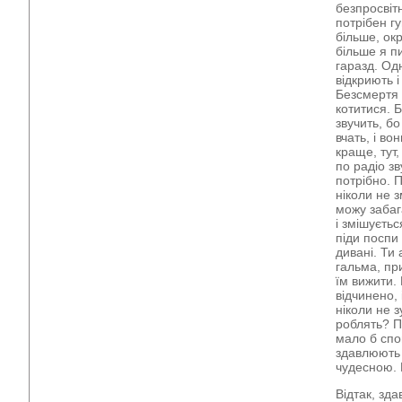
безпросвітн
потрібен гу
більше, окр
більше я п
гаразд. Од
відкриють 
Безсмертя 
котитися. Б
звучить, б
вчать, і в
краще, тут
по радіо зв
потрібно. П
ніколи не 
можу забаг
і змішуєть
піди поспи
дивані. Ти 
гальма, пр
їм вижити. 
відчинено, 
ніколи не з
роблять? П
мало б спо
здавлюють 
чудесною. 
Відтак, зд