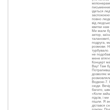
міліонерам
письменник
ідеться ле
заспокоюют
повно люде
від людськ
квитки нам
Ми мали бу
актор, заїх
талановиті
подруга, ми
розмови. Н
турбувало.
не подобав
мене втягн
Концерт ма
Вау! Там бу
Потрапивши
дозволяє м
розмовляли
Водкою-7. 
сюди. Вечі
багато, шв
«Коли зайш
підсів, і 
пішли. Я зн
дістався сх
плитку. Пр