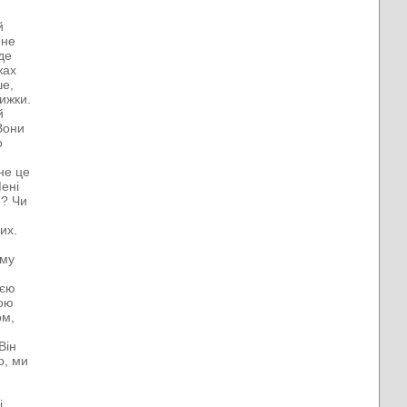
й
ене
де
жах
ше,
нижки.
й
 Вони
о
не це
Мені
и? Чи
их.
ому
оєю
гою
ом,
Він
о, ми
і