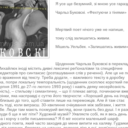
Я усе ще безумний, зі мною усе гараз
Чарльз Буковскі. «Фехтуючи з тінями»
Мертвий поет нічого уже не напише,
тому слід залишатись живим.
Мішель Уельбек. «Залишатись живим
Щоденник Чарльза Буковскі в перекла
ихайлюк іноді містить дивні лексичні реґіоналізми та специфічне
едакторів про синтаксис (розташування слів у реченні). Але це не п
о враження від тексту. Треба додати, – важливого тексту в доробку
а, попри локальну темпоральність (щоденник охоплює короткий пе
ерпня 1991 до 27-го лютого 1993 року) і навіть деяку несерйозність
ість), – стильову і семантичну, – що її плекає автор, починаючи вже
рінки, яка насправді є суттю його творчости: «Хороший день на іпод
а близько до того, щоб ставити лише на переможців. Але й там стає
ть тоді, коли виграєш. 30-хвилинне очікування між забігами, і життя
тебе. Люди там мають похмурий вигляд, вони грають без душі. І я раз
куди б ще я міг піти? Художній музей? Уявляєте собі, як я весь день
а і корчу з себе письменника? Я б міг носити маленький шарф.
дного поета, який часто заходив до мене випити на халяву. Ґудзик
 від сорочки, блювота на штанах, волосся лізе в очі, розв’язані шнур