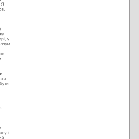
 Я
ов,
о
ї
жу
рі, у
розум
 –
іни
и
чи
сти
 бути
о.
и
ову і
ий