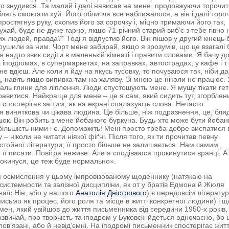
то знудився. Та малий і далі нависав на мене, продовжуючи торочит
лять смоктати хуй. Його обличчя все наближалося, а він і далі торо
ростягнув руку, схопив його за сорочку і, міцно тримаючи його так,
ухай, буде не дуже гарно, якщо 71-річний старий виб’є з тебе гівно 
их людей, правда?” Тоді я відпустив його. Він пішов у другий кінець 
рушили за ним. Чорт мене забирай, якщо я зрозумів, що це взагалі 
я надто звик сидіти в маленькій кімнаті і правити словами. Я бачу д
іподромах, в супермаркетах, на заправках, автострадах, у кафе і т. 
не вдієш. Але коли я йду на якусь тусовку, то почуваюся так, ніби д
д, навіть якщо випивка там на халяву. Зі мною це ніколи не працює. 
аль глини для ліплення. Люди спустошують мене. Я мушу тікати гет
авитися. Найкраще для мене – це я сам, який сидить тут, згорблен
 і спостерігає за тим, як на екрані спалахують слова. Нечасто
я виняткова чи цікава людина. Це більше, ніж подразнення, це, бля
шок. Він робить з мене йобаного буркуна. Будь-хто може бути йоба
більшість ними і є. Допоможіть! Мені просто треба добре виспатися 
– ніколи не читати ніякої фіґні. Після того, як ти прочитав певну
достойної літератури, її просто більше не залишається. Нам самим
 її писати. Повітря неживе. Але я сподіваюся прокинутися вранці. А
окинуся, це теж буде нормально».
 осмислення у цьому імпровізованому щоденнику (натякаю на
ь системности та залізної дисципліни, як от у братів Едмона й Жюля
Анаїс Нін, або у нашого
Анатолія Дністрового
) є передовсім літерату
письмо як процес, його роля та місце в житті конкретної людини) і щ
ен, який увійшов до життя письменника від середини 1950-х років,
звичай, про творчість та іподром у Буковскі йдеться одночасно, бо ц
пов’язані, або й невід’ємні. На іподромі письменник спостерігає жит