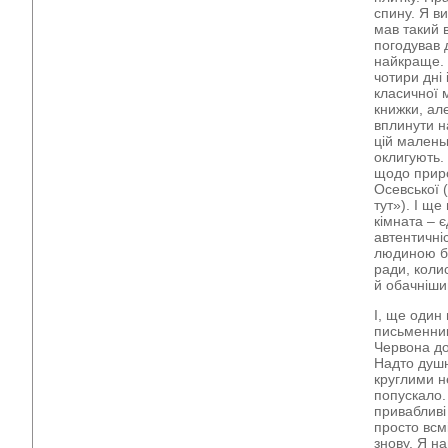
спину. Я ви
мав такий в
погодував 
найкраще. 
чотири дні 
класичної 
книжки, але
вплинути на
цій маленьк
оклигують. 
щодо приро
Осевської (
тут»). І ще
кімната – 
автентичніс
людиною бе
ради, коли
й обачніши
І, ще один
письменник
Червона до
Надто душн
круглими н
попускало.
привабливі
просто всмі
знову. Я н