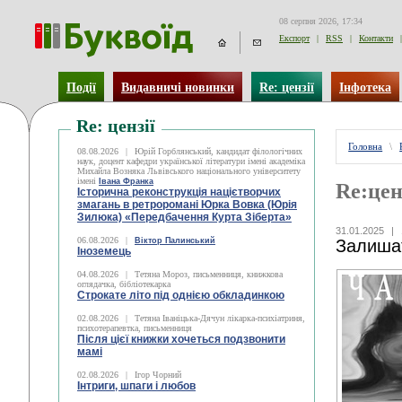
08 серпня 2026, 17:34
Експорт
|
RSS
|
Контакти
|
Події
Видавничі новинки
Re: цензії
Інфотека
Re: цензії
Головна
\
08.08.2026
|
Юрій Горблянський, кандидат філологічних
наук, доцент кафедри української літератури імені академіка
Михайла Возняка Львівського національного університету
імені
Івана Франка
Re:цен
Історична реконструкція націєтворчих
змагань в ретроромані Юрка Вовка (Юрія
Зилюка) «Передбачення Курта Зіберта»
31.01.2025
|
06.08.2026
|
Віктор Палинський
Залиша
Іноземець
04.08.2026
|
Тетяна Мороз, письменниця, книжкова
оглядачка, бібліотекарка
Строкате літо під однією обкладинкою
02.08.2026
|
Тетяна Іваніцька-Дячун лікарка-психіатриня,
психотерапевтка, письменниця
Після цієї книжки хочеться подзвонити
мамі
02.08.2026
|
Ігор Чорний
Інтриги, шпаги і любов