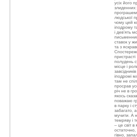
усіх його п
злиденних:
програшем»
людської п
чому цей к
іподрому т
і дев’ять м
письменник
ставок у ж
та з яскра
Спостереже
пристрасті
полудень с
місце і рол
завсідників
іподромі мл
там не спі
просрав ус
річ не в г
якось сказа
поважаю гр
в парку і с
забагато, 
мучити. А 
темряву і 
– це світ 
остаточно,
гівно, зап