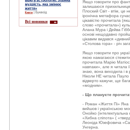
вірю в астрологію. Зоряна
Якщо говорити про фантас
мудрість, яка змінює
залишаюся прихильницею
життя»
Плоский Світ - втім, це н
| Буквоїд
Книги
іронічна метафора сучасно
цікавістю прочитала (як
Всі новинки
слово «прочитала») куль
Алана Мура і Дейва Гібб
основі нещодавно пройш
цікавим видався «дивни
«Столова гора» - річ заг
Якщо говорити про україн
якою намагаюся стежити 
прочитала Марію Матіос 
навпаки», але я читала її
знаю, вона виходила і в 
Ніколи НЕ читала Пауло 
відверто кажучи, ще бага
«модним».
- Що плануєте прочита
- Роман «Життя Пі» Яна 
вийшов і українською мо
Онойко (інтелектуальна 
«Хибна сліпота» ( «твер
Леоніда Юзефовича «Сам
Унгерна.