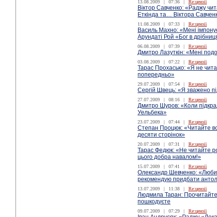
13.08.2009
|
07:36
|
Re:цензії
Віктор Савченко: «Раджу чи
Еткінда та… Віктора Савчен
11.08.2009
|
07:33
|
Re:цензії
Василь Махно: «Мені імпонує
Арундаті Рой «Бог в дрібниц
06.08.2009
|
07:39
|
Re:цензії
Дмитро Лазуткін: «Мені под
03.08.2009
|
07:22
|
Re:цензії
Тарас Прохасько: «Я не чита
попередньо»
29.07.2009
|
07:54
|
Re:цензії
Сергій Швець: «Я зважено п
27.07.2009
|
08:16
|
Re:цензії
Дмитро Шуров: «Коли підкра
Уельбека»
23.07.2009
|
07:44
|
Re:цензії
Степан Процюк: «Читайте вс
десяти сторінок»
20.07.2009
|
07:31
|
Re:цензії
Тарас Федюк: «Не читайте рос
цього добра навалом!»
15.07.2009
|
07:41
|
Re:цензії
Олександр Шевченко: «Люби
рекомендую придбати антол
13.07.2009
|
11:38
|
Re:цензії
Людмила Таран: Прочитайте
пошкодуєте
09.07.2009
|
07:29
|
Re:цензії