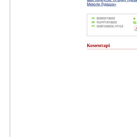
Іван Андрусяк: «Раджу «Дек
Миколи Лукаша»
коментувати
роздрукувати
повідомити друга
Коментарі