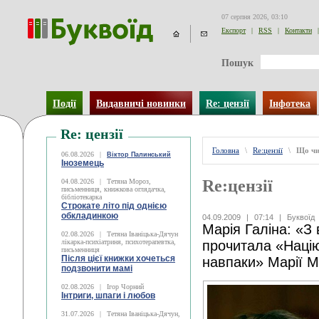
07 серпня 2026, 03:10
Експорт
|
RSS
|
Контакти
|
Пошук
Події
Видавничі новинки
Re: цензії
Інфотека
Re: цензії
Головна
\
Re:цензії
\
Що чи
06.08.2026
|
Віктор Палинський
Іноземець
Re:цензії
04.08.2026
|
Тетяна Мороз,
письменниця, книжкова оглядачка,
бібліотекарка
Строкате літо під однією
обкладинкою
04.09.2009
|
07:14
|
Буквоїд
Марія Галіна: «З
02.08.2026
|
Тетяна Іваніцька-Дячун
лікарка-психіатриня, психотерапевтка,
прочитала «Націю
письменниця
Після цієї книжки хочеться
навпаки» Марії М
подзвонити мамі
02.08.2026
|
Ігор Чорний
Інтриги, шпаги і любов
31.07.2026
|
Тетяна Іваніцька-Дячун,