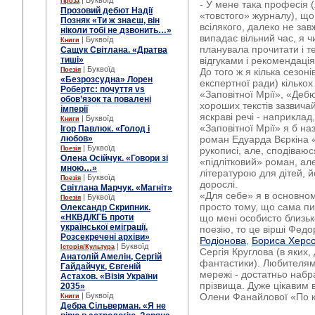
| Буквоїд
Проза
- У мене така професія (
Прозовий дебют Надії
«товстого» журналу), що
Позняк «Ти ж знаєш, він
всілякого, далеко не зав
ніколи тобі не дзвонить…»
випадає вільний час, я ч
| Буквоїд
Книги
планувала прочитати і те
Сащук Світлана. «Дратва
тиші»
відгуками і рекомендація
| Буквоїд
Поезія
До того ж я кілька сезон
«Безрозсудна» Лорен
експертної ради) кількох
Робертс: почуття vs
«Заповітної Мрії», «Дебю
обов’язок та повалені
хороших текстів зазвича
імперії
яскраві речі - наприклад
| Буквоїд
Книги
«Заповітної Мрії» я б н
Ігор Павлюк. «Голод і
любов»
роман Едуарда Вєркіна «
| Буквоїд
Поезія
рукописі, але, сподіваю
Олена Осійчук. «Говори зі
«підлітковий» роман, ал
мною…»
літературою для дітей, й
| Буквоїд
Поезія
дорослі.
Світлана Марчук. «Магніт»
«Для себе» я в основном
| Буквоїд
Поезія
просто тому, що сама пиш
Олександр Скрипник.
«НКВД/КГБ проти
що мені особисто близьк
української еміграції.
поезію, то це вірші Фед
Розсекречені архіви»
Родіонова
,
Бориса Херсо
| Буквоїд
Історія/Культура
Сергія Круглова (в яких,
Анатолій Амелін, Сергій
фантастики). Любителям п
Гайдайчук, Євгеній
мережі - достатньо набра
Астахов. «Візія України
прізвища. Дуже цікавим 
2035»
| Буквоїд
Олени Фанайлової «По к
Книги
Дебра Сільверман. «Я не