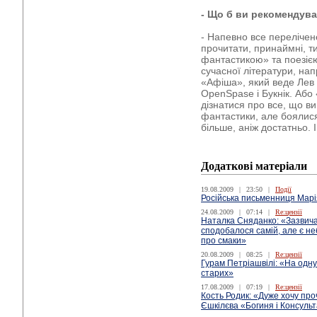
- Що б ви рекомендув
- Напевно все перелічен
прочитати, принаймні, т
фантастикою» та поезією.
сучасної літератури, на
«Афіша», який веде Лев 
OpenSpase і Букнік. Або
дізнатися про все, що ви
фантастики, але боялися
більше, аніж достатньо. 
Додаткові матеріали
19.08.2009
|
23:50
|
Події
Російська письменниця Марія
24.08.2009
|
07:14
|
Re:цензії
Наталка Сняданко: «Зазвича
сподобалося самій, але є н
про смаки»
20.08.2009
|
08:25
|
Re:цензії
Гурам Петріашвілі: «На одну
старих»
17.08.2009
|
07:19
|
Re:цензії
Кость Родик: «Дуже хочу пр
Єшкілєва «Богиня і Консуль