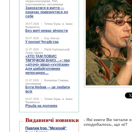
лікарка-психіатриня, PhD,
психотерапевтка, письменниця
Закохатися в життя —
означає повернутися до
себе
29.07.2026
|
Тетяна Торак, м. Івано-
Франківськ
Без миті немає вічности
26.07.2026
|
Ігор Зіньчук
У полоні Чугайстра
22.07.2026
|
Юрій Горблянський,
Львів–Зашків
«ХТО ТАМ ПОВИС
ТІМ’ЯЧКОМ ВНИЗ…»: про
«діточі» вірші-«хулігани»
для шибайголовних
непосидюх…
21.07.2026
|
Валентина Семеняк,
письменниця
Бути Небом ― це любити
всіх
20.07.2026
|
Тетяна Торак, м. Івано-
Франківськ
Різьба на долонях
Видавничі новинки
- Які книги Ви читали
сподобалось, що ні?
Павлюк Ігор. "Мезозой"