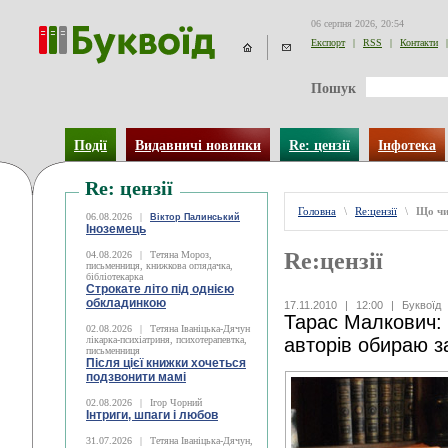
06 серпня 2026, 20:54
Експорт
|
RSS
|
Контакти
|
Пошук
Події
Видавничі новинки
Re: цензії
Інфотека
Re: цензії
Головна
\
Re:цензії
\
Що чи
06.08.2026
|
Віктор Палинський
Іноземець
Re:цензії
04.08.2026
|
Тетяна Мороз,
письменниця, книжкова оглядачка,
бібліотекарка
Строкате літо під однією
обкладинкою
17.11.2010
|
12:00
|
Буквоїд
Тарас Малкович: 
02.08.2026
|
Тетяна Іваніцька-Дячун
лікарка-психіатриня, психотерапевтка,
авторів обираю з
письменниця
Після цієї книжки хочеться
подзвонити мамі
02.08.2026
|
Ігор Чорний
Інтриги, шпаги і любов
31.07.2026
|
Тетяна Іваніцька-Дячун,