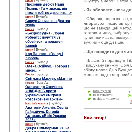
| Буквоїд
«Луйтру в небо» Петра М
Проза
Прозовий дебют Надії
Позняк «Ти ж знаєш, він
- Як обираєте книги д
ніколи тобі не дзвонить…»
| Буквоїд
Книги
- Обираю, перш за все, 
Сащук Світлана. «Дратва
література і якщо автор 
тиші»
що не завжди цей метод 
| Буквоїд
Поезія
гортаю книжку, вибрану
«Безрозсудна» Лорен
зупиняючись на якомусь у
Робертс: почуття vs
обов’язок та повалені
вужчий - оце дієвіше.
імперії
| Буквоїд
Книги
- Що порадите для чит
Ігор Павлюк. «Голод і
любов»
- Власне й пораджу я Тіб
| Буквоїд
Поезія
і вишукану книжку Юрія В
Олена Осійчук. «Говори зі
збірку новел Діно Буццат
мною…»
мені аж надто яскравий с
| Буквоїд
Поезія
Світлана Марчук. «Магніт»
| Буквоїд
Поезія
Олександр Скрипник.
«НКВД/КГБ проти
коментувати
української еміграції.
роздрукувати
повідомити друга
Розсекречені архіви»
| Буквоїд
Історія/Культура
Анатолій Амелін, Сергій
Гайдайчук, Євгеній
Астахов. «Візія України
Коментарі
2035»
| Буквоїд
Книги
Дебра Сільверман. «Я не