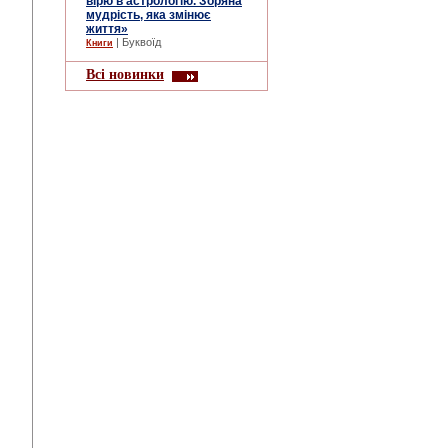
вірю в астрологію. Зоряна
мудрість, яка змінює
життя»
| Буквоїд
Книги
Всі новинки