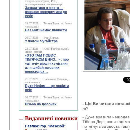
лікарка-психіатриня, PhD,
психотерапевтка, письменниця
Закохатися в життя —
означає повернутися до
себе
29.07.2026
|
Тетяна Торак, м. Івано-
Франківськ
Без миті немає вічности
26.07.2026
|
Ігор Зіньчук
У полоні Чугайстра
22.07.2026
|
Юрій Горблянський,
Львів–Зашків
«ХТО ТАМ ПОВИС
ТІМ’ЯЧКОМ ВНИЗ…»: про
«діточі» вірші-«хулігани»
для шибайголовних
непосидюх…
21.07.2026
|
Валентина Семеняк,
письменниця
Бути Небом ― це любити
всіх
20.07.2026
|
Тетяна Торак, м. Івано-
Франківськ
- Що Ви читали остан
Різьба на долонях
ні?
- Дуже вразили нещодавн
Видавничі новинки
Тібора Дері, вони такі м
потягнуть за хвоста і ак
Павлюк Ігор. "Мезозой"