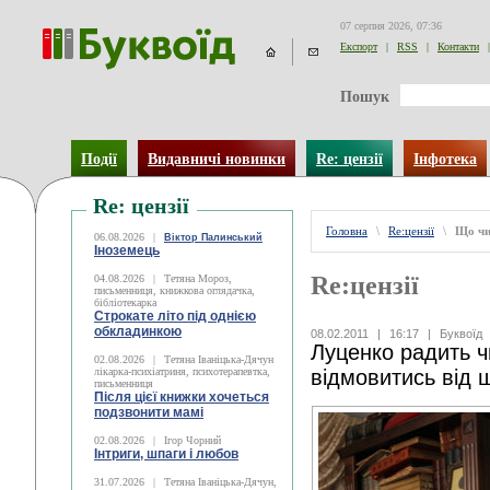
07 серпня 2026, 07:36
Експорт
|
RSS
|
Контакти
|
Пошук
Події
Видавничі новинки
Re: цензії
Інфотека
Re: цензії
Головна
\
Re:цензії
\
Що чи
06.08.2026
|
Віктор Палинський
Іноземець
Re:цензії
04.08.2026
|
Тетяна Мороз,
письменниця, книжкова оглядачка,
бібліотекарка
Строкате літо під однією
обкладинкою
08.02.2011
|
16:17
|
Буквоїд
Луценко радить ч
02.08.2026
|
Тетяна Іваніцька-Дячун
лікарка-психіатриня, психотерапевтка,
відмовитись від 
письменниця
Після цієї книжки хочеться
подзвонити мамі
02.08.2026
|
Ігор Чорний
Інтриги, шпаги і любов
31.07.2026
|
Тетяна Іваніцька-Дячун,