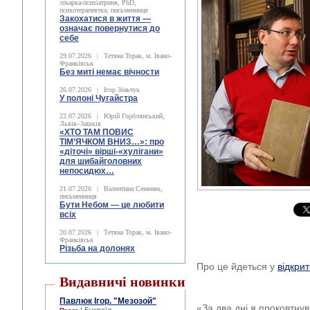
лікарка-психіатриня, PhD,
психотерапевтка, письменниця
Закохатися в життя —
означає повернутися до
себе
29.07.2026
|
Тетяна Торак, м. Івано-
Франківськ
Без миті немає вічности
26.07.2026
|
Ігор Зіньчук
У полоні Чугайстра
22.07.2026
|
Юрій Горблянський,
Львів–Зашків
«ХТО ТАМ ПОВИС
ТІМ’ЯЧКОМ ВНИЗ…»: про
«діточі» вірші-«хулігани»
для шибайголовних
непосидюх…
21.07.2026
|
Валентина Семеняк,
письменниця
Бути Небом ― це любити
всіх
20.07.2026
|
Тетяна Торак, м. Івано-
Франківськ
Різьба на долонях
Про це йдеться у
відкри
Видавничі новинки
Павлюк Ігор. "Мезозой"
«За два дні я проковтну