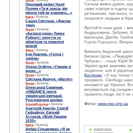
| Буквоїд
Проза
Скільки живих думок, щир
Прозовий дебют Надії
свіже повітря в годину 
Позняк «Ти ж знаєш, він
ніколи тобі не дзвонить…»
ув’язненим, такі книги, о
| Буквоїд
Книги
лишатися людьми в Украї
Сащук Світлана. «Дратва
тиші»
Врятуйте наші душі – вим
| Буквоїд
Поезія
Андруховича, Забужко, К
«Безрозсудна» Лорен
Іваничука, Дзюби, Грабо
Робертс: почуття vs
Горліс-Горського, Вінгра
обов’язок та повалені
імперії
| Буквоїд
Книги
Вимкніть бидлячий шансон
Ігор Павлюк. «Голод і
Квіткою Цісик, «Пікардій
любов»
Чубаєм», - пише Юрій Віт
| Буквоїд
Поезія
Україні дуже важливо за
Олена Осійчук. «Говори зі
людиною, але й українц
мною…»
Костенко
: «У нас тепер 
| Буквоїд
Поезія
Світлана Марчук. «Магніт»
прорвало. Свобода хамст
| Буквоїд
Поезія
ненависті до України. Вс
Олександр Скрипник.
вигрівається під сонцем
«НКВД/КГБ проти
правлять люди, які її не 
української еміграції.
Розсекречені архіви»
Фото:
www.nso.org.ua
| Буквоїд
Історія/Культура
Анатолій Амелін, Сергій
Гайдайчук, Євгеній
Астахов. «Візія України
2035»
| Буквоїд
Книги
Дебра Сільверман. «Я не
коментувати
роздрукувати