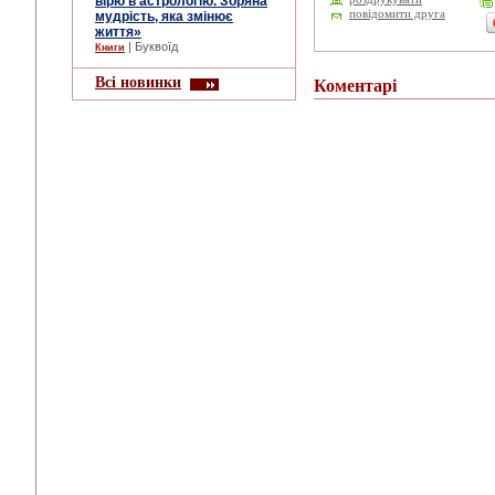
вірю в астрологію. Зоряна
повідомити друга
мудрість, яка змінює
життя»
| Буквоїд
Книги
Всі новинки
Коментарі