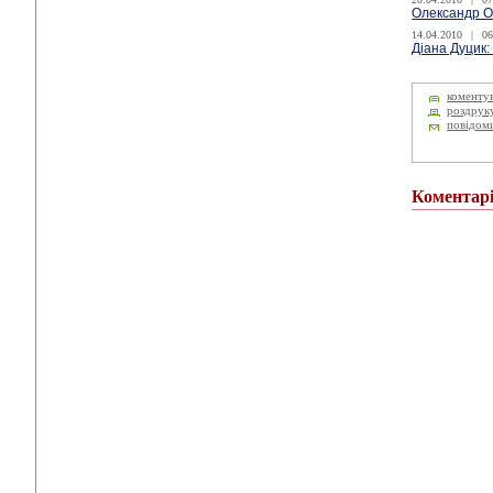
Олександр Оч
14.04.2010
|
06
Діана Дуцик:
коменту
роздрук
повідом
Коментар