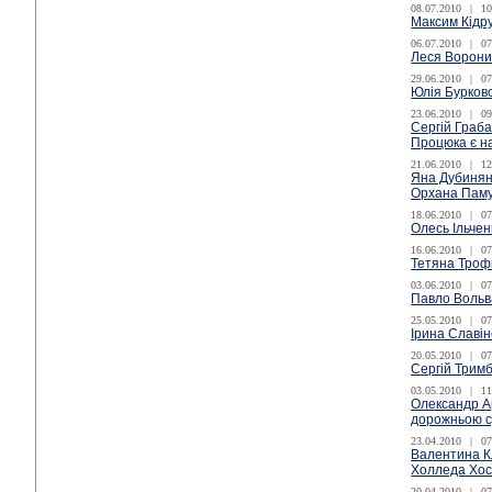
08.07.2010
|
10
Максим Кідр
06.07.2010
|
07
Леся Ворони
29.06.2010
|
07
Юлія Бурков
23.06.2010
|
09
Сергій Граба
Процюка є н
21.06.2010
|
12
Яна Дубинянс
Орхана Пам
18.06.2010
|
07
Олесь Ільчен
16.06.2010
|
07
Тетяна Троф
03.06.2010
|
07
Павло Вольва
25.05.2010
|
07
Ірина Славін
20.05.2010
|
07
Сергій Трим
03.05.2010
|
11
Олександр А
дорожньою 
23.04.2010
|
07
Валентина К
Холледа Хос
20.04.2010
|
07