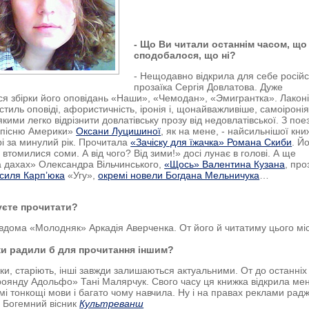
- Що Ви читали останнім часом, що
сподобалося, що ні?
- Нещодавно відкрила для себе російс
прозаїка Сергія Довлатова. Дуже
я збірки його оповідань «Наши», «Чемодан», «Эмигрантка». Лакон
стиль оповіді, афористичність, іронія і, щонайважливіше, самоіронія 
якими легко відрізнити довлатівську прозу від недовлатівської. З поез
 пісню Америки»
Оксани Луцишиної
, як на мене, - найсильнішої кни
і за минулий рік. Прочитала
«Зачіску для їжачка» Романа Скиби
. Й
втомилися соми. А від чого? Від зими!» досі лунає в голові. А ще
 дахах» Олександра Вільчинського,
«Щось»
Валентина Кузана
, про
силя Карп’юка
«Угу»,
окремі новели Богдана Мельничука
…
уєте прочитати?
вдома «Молодняк» Аркадія Аверченка. От його й читатиму цього мі
жки радили б для прочитання іншим?
жки, старіють, інші завжди залишаються актуальними. От до останніх
роянду Адольфо» Тані Малярчук. Свого часу ця книжка відкрила мен
омі тонкощі мови і багато чому навчила. Ну і на правах реклами рад
и Богемний вісник
Культреванш