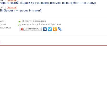
еретянський: «Брати до рук книжку, яка мені не потрібна — не стану»
:52
|
Re:цензії
 Вибір книги – процес інтимний
вати
зберегти в закладках
увати
використати у блогах та форумах
ити друга
Поділитися…
і