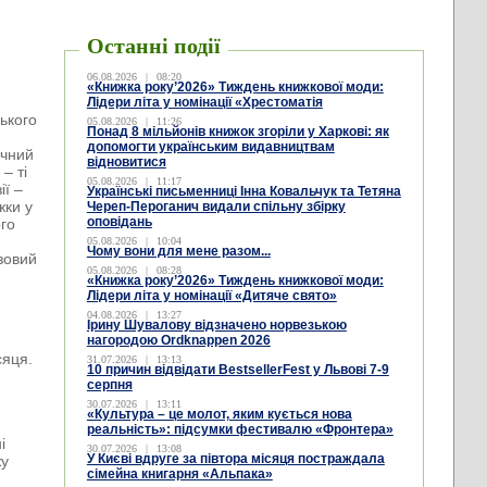
Останні події
06.08.2026
|
08:20
«Книжка року’2026» Тиждень книжкової моди:
Лідери літа у номінації «Хрестоматія
ького
05.08.2026
|
11:26
Понад 8 мільйонів книжок згоріли у Харкові: як
допомогти українським видавництвам
ічний
відновитися
– ті
05.08.2026
|
11:17
ії –
Українські письменниці Інна Ковальчук та Тетяна
жки у
Череп-Пероганич видали спільну збірку
оповідань
ого
05.08.2026
|
10:04
Чому вони для мене разом...
зовий
05.08.2026
|
08:28
«Книжка року’2026» Тиждень книжкової моди:
Лідери літа у номінації «Дитяче свято»
04.08.2026
|
13:27
Ірину Шувалову відзначено норвезькою
нагородою Ordknappen 2026
сяця.
31.07.2026
|
13:13
10 причин відвідати BestsellerFest у Львові 7-9
серпня
30.07.2026
|
13:11
«Культура – це молот, яким кується нова
реальність»: підсумки фестивалю «Фронтера»
і
30.07.2026
|
13:08
У Києві вдруге за півтора місяця постраждала
жу
сімейна книгарня «Альпака»