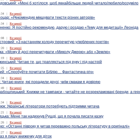
довський: «Мені б хотілося, щоб якнайбільше людей читало/любило/розуміло
:34
|
Re:цензії
оцар: «Рекомендую мікшувати тексти різних авторів»
:34
|
Re:цензії
ненко: Я постійно рекомендую, дарую і роздаю «Тему для медитації» Леоніда
:08
|
Re:цензії
істровий: «З настанням холоду перечитую улюблених поетів»
:20
|
Re:цензії
ка: «Можу й досі перечитувати «Миколу Джерю» або «Землю»
:19
|
Re:цензії
нський: Читаю те, що трапляється під руку і під настрій
:25
|
Re:цензії
кий: «Спробуйте почитати Біблію… Фантастична річ»
:34
|
Re:цензії
: Читаю книги, які порадили друзі, чиїм смакам я довіряю
:49
|
Re:цензії
бошпицький: Книжки не тампакси - читайте не розрекламовані бренди, а гер
:34
|
Re:цензії
юк: Українські літератори потребують підтримки читача
:21
|
Re:цензії
цька: Мене так надихнув Рушді, що я почала писати казку
:26
|
Re:цензії
о: «Останні півроку я читав переважно польську літературу в оригіналі»
:27
|
Re:цензії
аз я пишу книжечку для діток