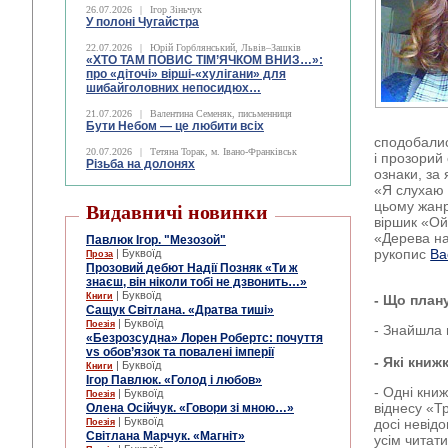
26.07.2026
|
Ігор Зіньчук
У полоні Чугайстра
22.07.2026
|
Юрій Горблянський, Львів–Зашків
«ХТО ТАМ ПОВИС ТІМ’ЯЧКОМ ВНИЗ…»:
про «діточі» вірші-«хулігани» для
шибайголовних непосидюх…
21.07.2026
|
Валентина Семеняк, письменниця
Бути Небом ― це любити всіх
сподобалис
20.07.2026
|
Тетяна Торак, м. Івано-Франківськ
і прозорий 
Різьба на долонях
ознаки, за 
«Я слухаю
цьому жанр
Видавничі новинки
віршик «Ой 
«Дерева на
Павлюк Ігор. "Мезозой"
рукопис
Ва
| Буквоїд
Проза
Прозовий дебют Надії Позняк «Ти ж
знаєш, він ніколи тобі не дзвонить…»
| Буквоїд
Книги
- Що план
Сащук Світлана. «Дратва тиші»
| Буквоїд
Поезія
- Знайшла 
«Безрозсудна» Лорен Робертс: почуття
vs обов’язок та повалені імперії
- Які кни
| Буквоїд
Книги
Ігор Павлюк. «Голод і любов»
- Одні кни
| Буквоїд
Поезія
віднесу «Т
Олена Осійчук. «Говори зі мною…»
| Буквоїд
досі невід
Поезія
Світлана Марчук. «Магніт»
усім читат