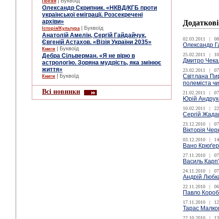
| Буквоїд
Поезія
Олександр Скрипник. «НКВД/КГБ проти
української еміграції. Розсекречені
архіви»
Додаткові
| Буквоїд
Історія/Культура
Анатолій Амелін, Сергій Гайдайчук,
02.03.2011
|
08
Євгеній Астахов. «Візія України 2035»
Олександр Га
| Буквоїд
Книги
25.02.2011
|
10
Дебра Сільверман. «Я не вірю в
Дмитро Чекал
астрологію. Зоряна мудрість, яка змінює
життя»
23.02.2011
|
07
| Буквоїд
Світлана Пир
Книги
полеміста ч
Всі новинки
21.02.2011
|
07
Юрій Андрух
10.02.2011
|
22
Сергій Жада
23.12.2010
|
07
Вікторія Чер
03.12.2010
|
14
Вано Крюґер:
27.11.2010
|
07
Василь Карп
24.11.2010
|
07
Андрій Любка
22.11.2010
|
06
Павло Короб
17.11.2010
|
12
Тарас Малков
22.10.2010
|
13