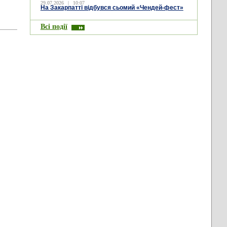
29.07.2026
|
10:07
На Закарпатті відбувся сьомий «Чендей-фест»
Всі події