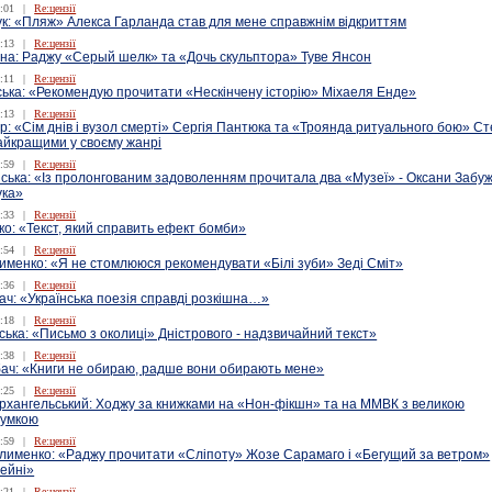
:01
|
Re:цензії
ук: «Пляж» Алекса Гарланда став для мене справжнім відкриттям
:13
|
Re:цензії
на: Раджу «Серый шелк» та «Дочь скульптора» Туве Янсон
:11
|
Re:цензії
ська: «Рекомендую прочитати «Нескінчену історію» Міхаеля Енде»
:13
|
Re:цензії
р: «Сім днів і вузол смерті» Сергія Пантюка та «Троянда ритуального бою» С
айкращими у своєму жанрі
:59
|
Re:цензії
ька: «Із пролонгованим задоволенням прочитала два «Музеї» - Оксани Забуж
ука»
:33
|
Re:цензії
ко: «Текст, який справить ефект бомби»
:54
|
Re:цензії
именко: «Я не стомлююся рекомендувати «Білі зуби» Зеді Сміт»
:36
|
Re:цензії
ч: «Українська поезія справді розкішна…»
:18
|
Re:цензії
ська: «Письмо з околиці» Дністрового - надзвичайний текст»
:38
|
Re:цензії
бач: «Книги не обираю, радше вони обирають мене»
:25
|
Re:цензії
рхангельський: Ходжу за книжками на «Нон-фікшн» та на ММВК з великою
сумкою
:59
|
Re:цензії
лименко: «Раджу прочитати «Сліпоту» Жозе Сарамаго і «Бегущий за ветром»
ейні»
:21
|
Re:цензії