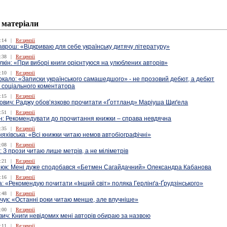
 матеріали
:14
|
Re:цензії
врош: «Відкриваю для себе українську дитячу літературу»
:38
|
Re:цензії
кін: «При виборі книги орієнтуюся на улюблених авторів»
:10
|
Re:цензії
кало: «Записки українського самашедшого» - не прозовий дебют, а дебют
и соціального коментатора
:15
|
Re:цензії
ович: Раджу обов’язково прочитати «Ґоттланд» Маріуша Щиґела
:51
|
Re:цензії
н: Рекомендувати до прочитання книжки – справа невдячна
:35
|
Re:цензії
няхівська: «Всі книжки читаю немов автобіографічні»
:08
|
Re:цензії
 З прози читаю лише метрів, а не міліметрів
:21
|
Re:цензії
’юк: Мені дуже сподобався «Бетмен Сагайдачний» Олександра Кабанова
:16
|
Re:цензії
: «Рекомендую почитати «Інший світ» поляка Герлінґа-Ґрудзінського»
:48
|
Re:цензії
чук: «Останні роки читаю менше, але влучніше»
:00
|
Re:цензії
ич: Книги невідомих мені авторів обираю за назвою
:11
|
Re:цензії