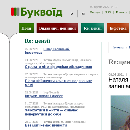
06 серпня 2026, 14:10
Експорт
|
RSS
|
Контакти
|
Події
Видавничі новинки
Re: цензії
Інфотека
Re: цензії
Головна
\
06.08.2026
|
Віктор Палинський
Іноземець
Re:цен
04.08.2026
|
Тетяна Мороз, письменниця, книжкова
оглядачка, бібліотекарка
Строкате літо під однією обкладинкою
02.08.2026
|
Тетяна Іваніцька-Дячун лікарка-психіатриня,
09.03.2011
|
психотерапевтка, письменниця
Наталя 
Після цієї книжки хочеться подзвонити
мамі
залиша
02.08.2026
|
Ігор Чорний
Інтриги, шпаги і любов
31.07.2026
|
Тетяна Іваніцька-Дячун, лікарка-
психіатриня, PhD, психотерапевтка, письменниця
Закохатися в життя — означає
повернутися до себе
29.07.2026
|
Тетяна Торак, м. Івано-Франківськ
Без миті немає вічности