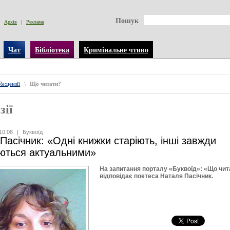
Пошук
Архів
|
Реклама
Чат
Бібліотека
Кримінальне чтиво
Re:цензії
\
Що читати?
зії
10:08
|
Буквоїд
Пасічник: «Одні книжки старіють, інші завжди
ються актуальними»
На запитання порталу «Буквоїд»: «Що чит
відповідає поетеса Наталя Пасічник.