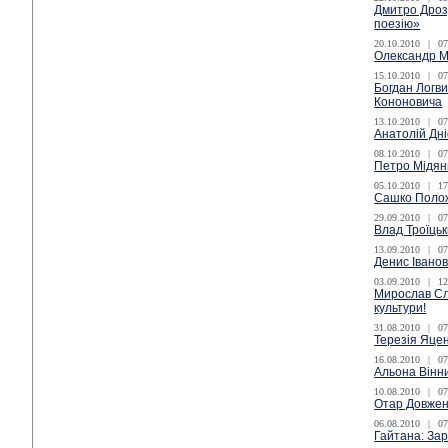
Дмитро Дроз
поезію»
20.10.2010
|
07
Олександр М
15.10.2010
|
07
Богдан Логви
Кононовича
13.10.2010
|
07
Анатолій Дн
08.10.2010
|
07
Петро Мідян
05.10.2010
|
17
Сашко Положи
29.09.2010
|
07
Влад Троїць
13.09.2010
|
07
Денис Іванов
03.09.2010
|
12
Мирослав Сла
культури!
31.08.2010
|
07
Терезія Яцен
16.08.2010
|
07
Альона Вінни
10.08.2010
|
07
Отар Довженк
06.08.2010
|
07
Гайтана: Зар