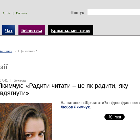
Пошук
Архів
|
Реклама
Чат
Бібліотека
Кримінальне чтиво
Re:цензії
\
Що читати?
зії
07:41
|
Буквоїд
кимчук: «Радити читати – це як радити, яку
 вдягнути»
На питання «Що читати?» відповідає поет
Любов Якимчук
.