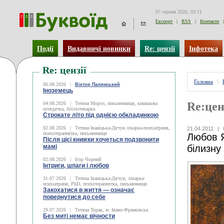
07 серпня 2026, 03:11
Експорт
|
RSS
|
Контакти
|
Події
Видавничі новинки
Re: цензії
Інфотека
Re: цензії
Головна
\
06.08.2026
|
Віктор Палинський
Іноземець
Re:цен
04.08.2026
|
Тетяна Мороз, письменниця, книжкова
оглядачка, бібліотекарка
Строкате літо під однією обкладинкою
02.08.2026
|
Тетяна Іваніцька-Дячун лікарка-психіатриня,
21.04.2011
|
психотерапевтка, письменниця
Любов Я
Після цієї книжки хочеться подзвонити
мамі
білизну
02.08.2026
|
Ігор Чорний
Інтриги, шпаги і любов
31.07.2026
|
Тетяна Іваніцька-Дячун, лікарка-
психіатриня, PhD, психотерапевтка, письменниця
Закохатися в життя — означає
повернутися до себе
29.07.2026
|
Тетяна Торак, м. Івано-Франківськ
Без миті немає вічности