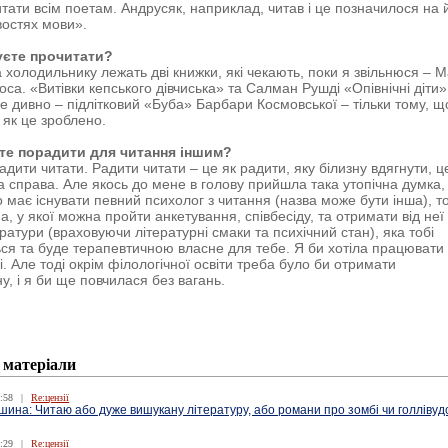
итати всім поетам. Андрусяк, наприклад, читав і це позначилося на 
остях мови».
уєте прочитати?
а холодильнику лежать дві книжки, які чекають, поки я звільнюся – М
са. «Витівки кепського дівчиська» та Салман Рушді «Опівнічні діти».
не дивно – підлітковий «Буба» Барбари Космовської – тільки тому, щ
 як це зроблено.
те порадити для читання іншим?
дити читати. Радити читати – це як радити, яку білизну вдягнути, ц
а справа. Але якось до мене в голову прийшла така утопічна думка
о має існувати певний психолог з читання (назва може бути інша), т
а, у якої можна пройти анкетування, співбесіду, та отримати від неї
ратури (враховуючи літературні смаки та психічний стан), яка тобі
ся та буде терапевтичною власне для тебе. Я би хотіла працювати
і. Але тоді окрім філологічної освіти треба було би отримати
у, і я би ще повчилася без вагань.
 матеріали
:58
|
Re:цензії
ина: Читаю або дуже вишукану літературу, або романи про зомбі чи голлівуд
:29
|
Re:цензії