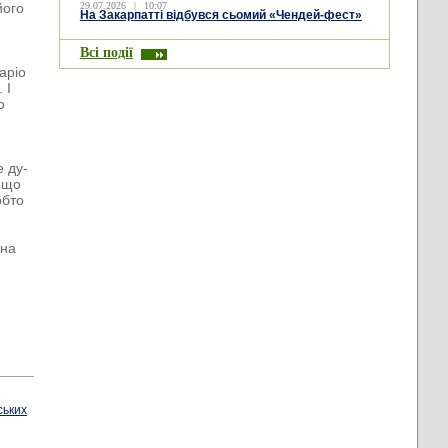
його
29.07.2026
|
10:07
На Закарпатті відбувся сьомий «Чендей-фест»
Всі події
аріо
 І
о
е ду-
, що
обто
 на
ських