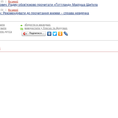
:15
|
Re:цензії
ович: Раджу обов’язково прочитати «Ґоттланд» Маріуша Щиґела
:51
|
Re:цензії
н: Рекомендувати до прочитання книжки – справа невдячна
вати
зберегти в закладках
увати
використати у блогах та форумах
ити друга
Поділитися…
і