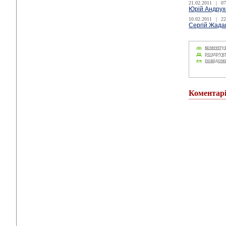
21.02.2011
|
07
Юрій Андрух
10.02.2011
|
22
Сергій Жада
коменту
роздрук
повідом
Коментар