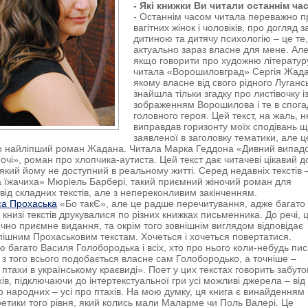
- Які книжки Ви читали останнім ча
- Останнім часом читала переважно п
вагітних жінок і чоловіків, про догляд з
дитиною та дитячу психологію – це те
актуально зараз власне для мене. Ал
якщо говорити про художню літературу
читала «Ворошиловград» Сергія Жада
якому власне від свого рідного Луганс
знайшла тільки згадку про листівочку і
зображенням Ворошилова і те в спога
головного героя. Цей текст, на жаль, н
виправдав горизонту моїх сподівань 
заявленої в заголовку тематики, але ц
 найліпший роман Жадана. Читала Марка Геддона «Дивний випадо
очі», роман про хлопчика-аутиста. Цей текст дає читачеві цікавий д
який йому не доступний в реальному житті. Серед недавніх текстів 
 їжачиха» Мюріель Барбері, такий приємний жіночий роман для
 від складних текстів, але з непереконливим закінченням.
са Прохаська
«Бо такЄ», але це радше перечитування, адже багато
 книзі текстів друкувалися по різних книжках письменника. До речі, 
ично приємне видання, та окрім того зовнішнім виглядом відповідає
ішним Прохаськовим текстам. Хочеться і хочеться повертатися.
ю багато Василя Голобородька і всіх, хто про нього коли-небудь пис
 з того всього подобається власне сам Голобородько, а точніше –
і птахи в українському краєвиді». Поет у цих текстах говорить забут
ів, підключаючи до інтертекстуальної гри усі можливі джерела – від
о народних – усі про птахів. На мою думку, ця книга є винайденням 
оетики того рівня, який колись мали Маларме чи Поль Валері. Це