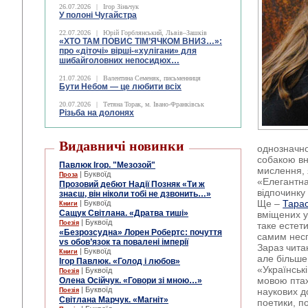
26.07.2026
|
Ігор Зіньчук
У полоні Чугайстра
22.07.2026
|
Юрій Горблянський, Львів–Зашків
«ХТО ТАМ ПОВИС ТІМ’ЯЧКОМ ВНИЗ…»:
про «діточі» вірші-«хулігани» для
шибайголовних непосидюх…
21.07.2026
|
Валентина Семеняк, письменниця
Бути Небом ― це любити всіх
20.07.2026
|
Тетяна Торак, м. Івано-Франківськ
Різьба на долонях
Видавничі новинки
однозначно
собакою вн
Павлюк Ігор. "Мезозой"
мислення, 
| Буквоїд
Проза
«Елегантна
Прозовий дебют Надії Позняк «Ти ж
відпочинку
знаєш, він ніколи тобі не дзвонить…»
Ще –
Тара
| Буквоїд
Книги
Сащук Світлана. «Дратва тиші»
вміщених у
| Буквоїд
Поезія
таке естет
«Безрозсудна» Лорен Робертс: почуття
самим несп
vs обов’язок та повалені імперії
Зараз чита
| Буквоїд
Книги
але більше
Ігор Павлюк. «Голод і любов»
«Українськ
| Буквоїд
Поезія
мовою птах
Олена Осійчук. «Говори зі мною…»
| Буквоїд
наукових д
Поезія
Світлана Марчук. «Магніт»
поетики, п