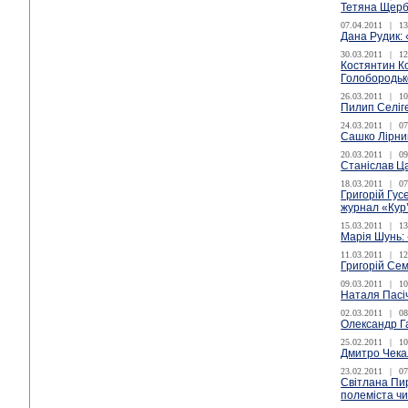
Тетяна Щерб
07.04.2011
|
13
Дана Рудик: 
30.03.2011
|
12
Костянтин Ко
Голобородьк
26.03.2011
|
10
Пилип Селіге
24.03.2011
|
07
Сашко Лірник
20.03.2011
|
09
Станіслав Ц
18.03.2011
|
07
Григорій Гус
журнал «Кур’
15.03.2011
|
13
Марія Шунь: 
11.03.2011
|
12
Григорій Сем
09.03.2011
|
10
Наталя Пасіч
02.03.2011
|
08
Олександр Га
25.02.2011
|
10
Дмитро Чекал
23.02.2011
|
07
Світлана Пир
полеміста ч