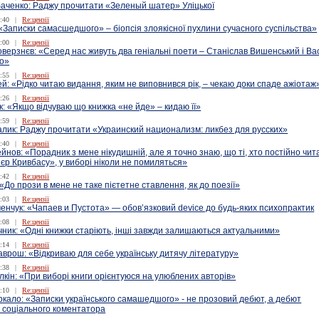
аченко: Раджу прочитати «Зеленый шатер» Уліцької
:40
|
Re:цензії
«Записки самасшедшого» – біопсія злоякісної пухлини сучасного суспільства»
:00
|
Re:цензії
верзнєв: «Серед нас живуть два геніальні поети – Станіслав Вишенський і Ва
о»
:55
|
Re:цензії
й: «Рідко читаю видання, яким не виповнився рік, – чекаю доки спаде ажіотаж
:26
|
Re:цензії
: «Якщо відчуваю що книжка «не йде» – кидаю її»
:59
|
Re:цензії
алик: Раджу прочитати «Украинский национализм: ликбез для русских»
:40
|
Re:цензії
ейнов: «Порадник з мене нікудишній, але я точно знаю, що ті, хто постійно чит
єр Кривбасу», у виборі ніколи не помиляться»
:42
|
Re:цензії
«До прози в мене не таке пієтетне ставлення, як до поезії»
:03
|
Re:цензії
енчук: «Чапаев и Пустота» — обов’язковий device до будь-яких психопрактик
:08
|
Re:цензії
ник: «Одні книжки старіють, інші завжди залишаються актуальними»
:14
|
Re:цензії
врош: «Відкриваю для себе українську дитячу літературу»
:38
|
Re:цензії
кін: «При виборі книги орієнтуюся на улюблених авторів»
:10
|
Re:цензії
кало: «Записки українського самашедшого» - не прозовий дебют, а дебют
и соціального коментатора