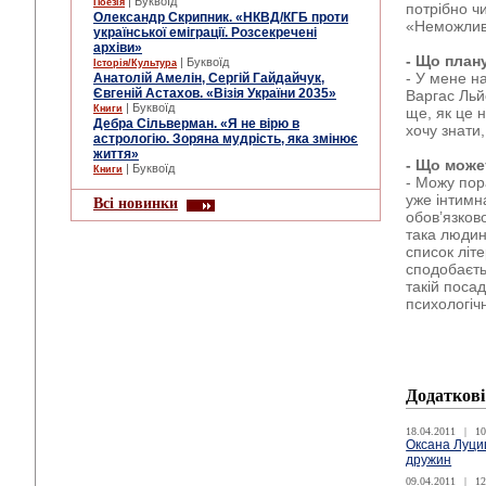
| Буквоїд
Поезія
потрібно ч
Олександр Скрипник. «НКВД/КГБ проти
«Неможлив
української еміграції. Розсекречені
архіви»
- Що план
| Буквоїд
Історія/Культура
- У мене н
Анатолій Амелін, Сергій Гайдайчук,
Євгеній Астахов. «Візія України 2035»
Варгас Льйо
| Буквоїд
Книги
ще, як це 
Дебра Сільверман. «Я не вірю в
хочу знати,
астрологію. Зоряна мудрість, яка змінює
життя»
- Що може
| Буквоїд
Книги
- Можу пора
уже інтимн
Всі новинки
обов’язков
така людин
список літе
сподобаєть
такій посад
психологічн
Додаткові
18.04.2011
|
10
Оксана Луциш
дружин
09.04.2011
|
12