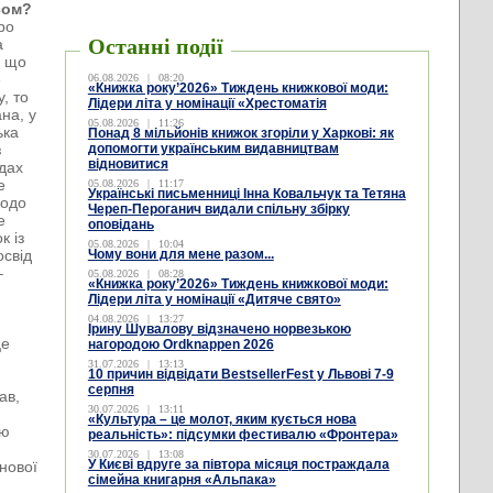
сом?
ро
Останні події
а
, що
е
06.08.2026
|
08:20
«Книжка року’2026» Тиждень книжкової моди:
, то
Лідери літа у номінації «Хрестоматія
на, у
05.08.2026
|
11:26
ька
Понад 8 мільйонів книжок згоріли у Харкові: як
з
допомогти українським видавництвам
відновитися
дах
е
05.08.2026
|
11:17
Українські письменниці Інна Ковальчук та Тетяна
щодо
Череп-Пероганич видали спільну збірку
е
оповідань
к із
05.08.2026
|
10:04
освід
Чому вони для мене разом...
–
05.08.2026
|
08:28
«Книжка року’2026» Тиждень книжкової моди:
Лідери літа у номінації «Дитяче свято»
04.08.2026
|
13:27
Ірину Шувалову відзначено норвезькою
це
нагородою Ordknappen 2026
31.07.2026
|
13:13
10 причин відвідати BestsellerFest у Львові 7-9
серпня
ав,
30.07.2026
|
13:11
«Культура – це молот, яким кується нова
ою
реальність»: підсумки фестивалю «Фронтера»
30.07.2026
|
13:08
У Києві вдруге за півтора місяця постраждала
нової
сімейна книгарня «Альпака»