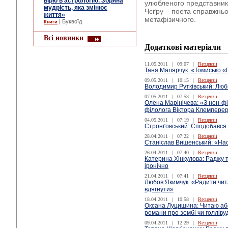
вірю в астрологію. Зоряна
улюбленого представника
мудрість, яка змінює
Чєґру – поета справжньо
життя»
метафізичного.
| Буквоїд
Книги
Всі новинки
Додаткові матеріали
11.05.2011
|
09:07
|
Re:цензії
Таня Малярчук: «Томисько «
09.05.2011
|
10:15
|
Re:цензії
Володимир Рутківський: Люб
07.05.2011
|
07:53
|
Re:цензії
Олена Марінічева: «З нон-фі
філолога Віктора Клемперер
04.05.2011
|
07:19
|
Re:цензії
Стронґовський: Сподобався
28.04.2011
|
07:22
|
Re:цензії
Станіслав Вишенський: «Нас
26.04.2011
|
07:40
|
Re:цензії
Катерина Хінкулова: Раджу 
іронічно
21.04.2011
|
07:41
|
Re:цензії
Любов Якимчук: «Радити чита
вдягнути»
18.04.2011
|
10:58
|
Re:цензії
Оксана Луцишина: Читаю або
романи про зомбі чи голліву
09.04.2011
|
12:29
|
Re:цензії