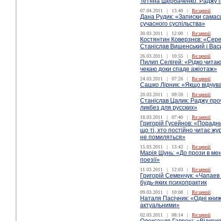
Тетяна Щербаченко: Раджу 
07.04.2011
|
13:40
|
Re:цензії
Дана Рудик: «Записки самас
сучасного суспільства»
30.03.2011
|
12:00
|
Re:цензії
Костянтин Коверзнєв: «Серед
Станіслав Вишенський і Вас
26.03.2011
|
10:55
|
Re:цензії
Пилип Селігей: «Рідко читаю
чекаю доки спаде ажіотаж»
24.03.2011
|
07:26
|
Re:цензії
Сашко Лірник: «Якщо відчува
20.03.2011
|
09:59
|
Re:цензії
Станіслав Цалик: Раджу про
ликбез для русских»
18.03.2011
|
07:40
|
Re:цензії
Григорій Гусейнов: «Порадни
що ті, хто постійно читає жу
не помиляться»
15.03.2011
|
13:42
|
Re:цензії
Марія Шунь: «До прози в мен
поезії»
11.03.2011
|
12:03
|
Re:цензії
Григорій Семенчук: «Чапаев
будь-яких психопрактик
09.03.2011
|
10:08
|
Re:цензії
Наталя Пасічник: «Одні кни
актуальними»
02.03.2011
|
08:14
|
Re:цензії