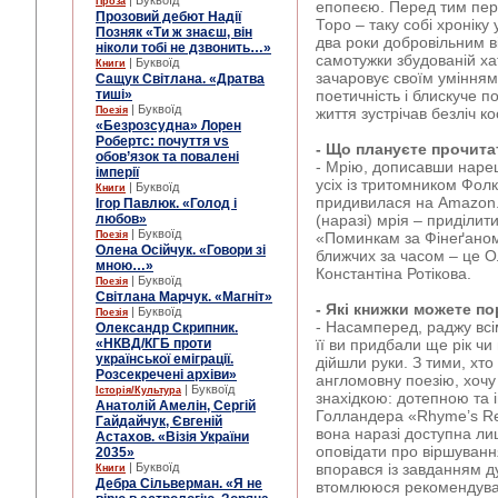
| Буквоїд
Проза
епопеєю. Перед тим пер
Прозовий дебют Надії
Торо – таку собі хроніку
Позняк «Ти ж знаєш, він
два роки добровільним в
ніколи тобі не дзвонить…»
самотужки збудованій хат
| Буквоїд
Книги
зачаровує своїм умінням
Сащук Світлана. «Дратва
тиші»
поетичність і блискуче по
| Буквоїд
Поезія
життя зустрічав безліч 
«Безрозсудна» Лорен
Робертс: почуття vs
- Що плануєте прочита
обов’язок та повалені
- Мрію, дописавши нареш
імперії
усіх із тритомником Фолк
| Буквоїд
Книги
придивилася на Amazon
Ігор Павлюк. «Голод і
любов»
(наразі) мрія – приділит
| Буквоїд
Поезія
«Поминкам за Фінеґаном
Олена Осійчук. «Говори зі
ближчих за часом – це О
мною…»
Константіна Ротікова.
| Буквоїд
Поезія
Світлана Марчук. «Магніт»
- Які книжки можете п
| Буквоїд
Поезія
- Насамперед, раджу всі
Олександр Скрипник.
«НКВД/КГБ проти
її ви придбали ще рік чи 
української еміграції.
дійшли руки. З тими, хт
Розсекречені архіви»
англомовну поезію, хоч
| Буквоїд
Історія/Культура
знахідкою: дотепною та
Анатолій Амелін, Сергій
Голландера «Rhyme’s Rea
Гайдайчук, Євгеній
вона наразі доступна ли
Астахов. «Візія України
оповідати про віршування 
2035»
| Буквоїд
впорався із завданням д
Книги
Дебра Сільверман. «Я не
втомлююся рекомендуват