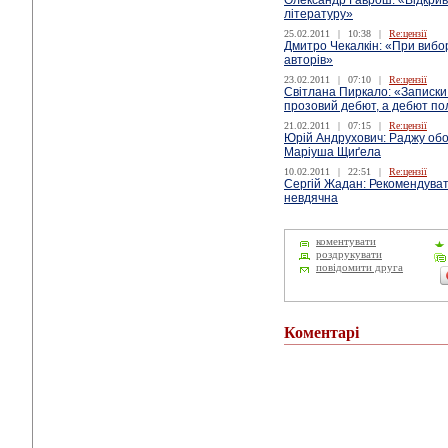
Олександр Гаврош: «Відкрив
літературу»
25.02.2011
|
10:38
|
Re:цензії
Дмитро Чекалкін: «При вибо
авторів»
23.02.2011
|
07:10
|
Re:цензії
Світлана Пиркало: «Записки
прозовий дебют, а дебют по
21.02.2011
|
07:15
|
Re:цензії
Юрій Андрухович: Раджу обо
Маріуша Щиґела
10.02.2011
|
22:51
|
Re:цензії
Сергій Жадан: Рекомендуват
невдячна
коментувати
роздрукувати
повідомити друга
Коментарі