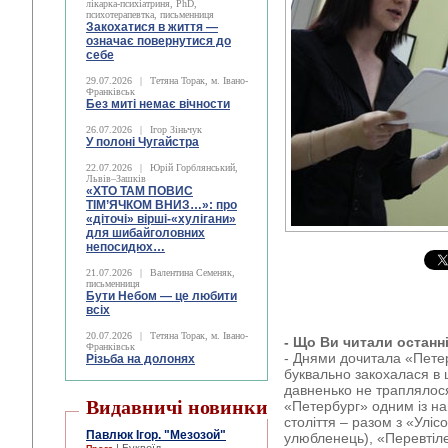
лікарка-психіатриня, PhD,
психотерапевтка, письменниця
Закохатися в життя —
означає повернутися до
себе
29.07.2026
|
Тетяна Торак, м. Івано-
Франківськ
Без миті немає вічности
26.07.2026
|
Ігор Зіньчук
У полоні Чугайстра
22.07.2026
|
Юрій Горблянський,
Львів–Зашків
«ХТО ТАМ ПОВИС
ТІМ’ЯЧКОМ ВНИЗ…»: про
«діточі» вірші-«хулігани»
для шибайголовних
непосидюх…
21.07.2026
|
Валентина Семеняк,
письменниця
Бути Небом ― це любити
всіх
20.07.2026
|
Тетяна Торак, м. Івано-
- Що Ви читали останн
Франківськ
- Днями дочитала «Петер
Різьба на долонях
буквально закохалася в 
давненько не траплялос
Видавничі новинки
«Петербург» одним із на
століття – разом з «Улі
Павлюк Ігор. "Мезозой"
улюбленець), «Перевтіл