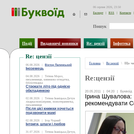
06 серпня 2026, 23:50
Експорт
|
RSS
|
Контакти
|
Пошук
Події
Видавничі новинки
Re: цензії
Інфотека
Re: цензії
Головна
\
Re:цензії
\
Що чи
06.08.2026
|
Віктор Палинський
Іноземець
Re:цензії
04.08.2026
|
Тетяна Мороз,
письменниця, книжкова оглядачка,
бібліотекарка
Строкате літо під однією
обкладинкою
20.05.2011
|
04:20
|
Буквоїд
Ірина Шувалова:
02.08.2026
|
Тетяна Іваніцька-Дячун
лікарка-психіатриня, психотерапевтка,
рекомендувати С
письменниця
Після цієї книжки хочеться
подзвонити мамі
02.08.2026
|
Ігор Чорний
Інтриги, шпаги і любов
31.07.2026
|
Тетяна Іваніцька-Дячун,