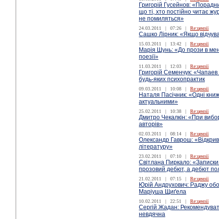
Григорій Гусейнов: «Порадни
що ті, хто постійно читає жу
не помиляться»
24.03.2011
|
07:26
|
Re:цензії
Сашко Лірник: «Якщо відчува
15.03.2011
|
13:42
|
Re:цензії
Марія Шунь: «До прози в мен
поезії»
11.03.2011
|
12:03
|
Re:цензії
Григорій Семенчук: «Чапаев
будь-яких психопрактик
09.03.2011
|
10:08
|
Re:цензії
Наталя Пасічник: «Одні кни
актуальними»
25.02.2011
|
10:38
|
Re:цензії
Дмитро Чекалкін: «При вибо
авторів»
02.03.2011
|
08:14
|
Re:цензії
Олександр Гаврош: «Відкрив
літературу»
23.02.2011
|
07:10
|
Re:цензії
Світлана Пиркало: «Записки
прозовий дебют, а дебют по
21.02.2011
|
07:15
|
Re:цензії
Юрій Андрухович: Раджу обо
Маріуша Щиґела
10.02.2011
|
22:51
|
Re:цензії
Сергій Жадан: Рекомендуват
невдячна