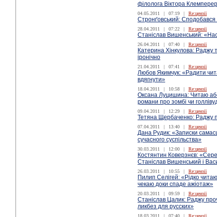
філолога Віктора Клемперер
04.05.2011
|
07:19
|
Re:цензії
Стронґовський: Сподобався
28.04.2011
|
07:22
|
Re:цензії
Станіслав Вишенський: «Нас
26.04.2011
|
07:40
|
Re:цензії
Катерина Хінкулова: Раджу 
іронічно
21.04.2011
|
07:41
|
Re:цензії
Любов Якимчук: «Радити чита
вдягнути»
18.04.2011
|
10:58
|
Re:цензії
Оксана Луцишина: Читаю або
романи про зомбі чи голліву
09.04.2011
|
12:29
|
Re:цензії
Тетяна Щербаченко: Раджу 
07.04.2011
|
13:40
|
Re:цензії
Дана Рудик: «Записки самас
сучасного суспільства»
30.03.2011
|
12:00
|
Re:цензії
Костянтин Коверзнєв: «Серед
Станіслав Вишенський і Вас
26.03.2011
|
10:55
|
Re:цензії
Пилип Селігей: «Рідко читаю
чекаю доки спаде ажіотаж»
20.03.2011
|
09:59
|
Re:цензії
Станіслав Цалик: Раджу про
ликбез для русских»
18.03.2011
|
07:40
|
Re:цензії