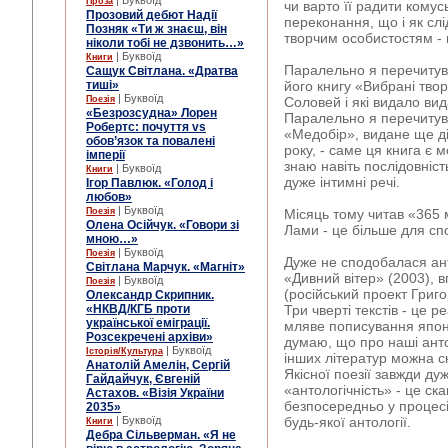
| Буквоїд
Проза
чи варто її радити комус
Прозовий дебют Надії
переконання, що і як слі
Позняк «Ти ж знаєш, він
творчим особистостям - 
ніколи тобі не дзвонить…»
| Буквоїд
Книги
Паралельно я перечитува
Сащук Світлана. «Дратва
тиші»
його книгу «Вибрані тво
| Буквоїд
Поезія
Соловей і які видало ви
«Безрозсудна» Лорен
Паралельно я перечитув
Робертс: почуття vs
«Медобір», видане ще д
обов’язок та повалені
року, - саме ця книга є 
імперії
знаю навіть послідовність
| Буквоїд
Книги
дуже інтимні речі.
Ігор Павлюк. «Голод і
любов»
| Буквоїд
Поезія
Місяць тому читав «365 
Олена Осійчук. «Говори зі
Лами - це більше для спо
мною…»
| Буквоїд
Поезія
Дуже не сподобалася ант
Світлана Марчук. «Магніт»
«Дивний вітер» (2003), 
| Буквоїд
Поезія
(російський проект Григо
Олександр Скрипник.
«НКВД/КГБ проти
Три чверті текстів - це р
української еміграції.
мляве пописування японс
Розсекречені архіви»
думаю, що про наші антол
| Буквоїд
Історія/Культура
інших літератур можна с
Анатолій Амелін, Сергій
Якісної поезії завжди ду
Гайдайчук, Євгеній
«антологічність» - це ск
Астахов. «Візія України
безпосередньо у процесі
2035»
| Буквоїд
будь-якої антології.
Книги
Дебра Сільверман. «Я не