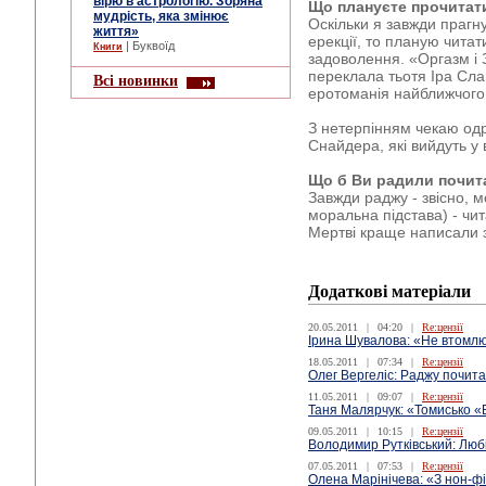
вірю в астрологію. Зоряна
Що плануєте прочитат
мудрість, яка змінює
Оскільки я завжди прагн
життя»
ерекції, то планую читат
| Буквоїд
Книги
задоволення. «Оргазм і
переклала тьотя Іра Слав
Всі новинки
еротоманія найближчого 
З нетерпінням чекаю одра
Снайдера, які вийдуть у 
Що б Ви радили почит
Завжди раджу - звісно, 
моральна підстава) - чит
Мертві краще написали 
Додаткові матеріали
20.05.2011
|
04:20
|
Re:цензії
Ірина Шувалова: «Не втомл
18.05.2011
|
07:34
|
Re:цензії
Олег Вергеліс: Раджу почит
11.05.2011
|
09:07
|
Re:цензії
Таня Малярчук: «Томисько «
09.05.2011
|
10:15
|
Re:цензії
Володимир Рутківський: Люб
07.05.2011
|
07:53
|
Re:цензії
Олена Марінічева: «З нон-фі