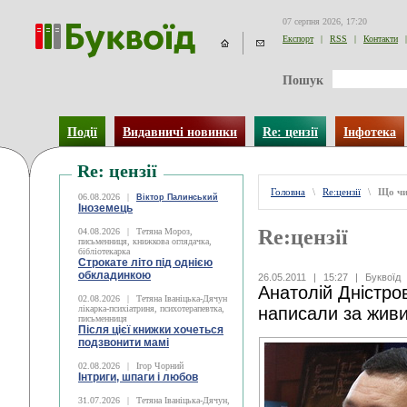
07 серпня 2026, 17:20
Експорт
|
RSS
|
Контакти
|
Пошук
Події
Видавничі новинки
Re: цензії
Інфотека
Re: цензії
Головна
\
Re:цензії
\
Що чи
06.08.2026
|
Віктор Палинський
Іноземець
Re:цензії
04.08.2026
|
Тетяна Мороз,
письменниця, книжкова оглядачка,
бібліотекарка
Строкате літо під однією
обкладинкою
26.05.2011
|
15:27
|
Буквоїд
Анатолій Дністро
02.08.2026
|
Тетяна Іваніцька-Дячун
лікарка-психіатриня, психотерапевтка,
написали за жив
письменниця
Після цієї книжки хочеться
подзвонити мамі
02.08.2026
|
Ігор Чорний
Інтриги, шпаги і любов
31.07.2026
|
Тетяна Іваніцька-Дячун,