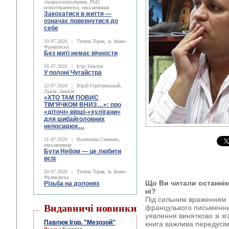
лікарка-психіатриня, PhD,
психотерапевтка, письменниця
Закохатися в життя —
означає повернутися до
себе
29.07.2026
|
Тетяна Торак, м. Івано-
Франківськ
Без миті немає вічности
26.07.2026
|
Ігор Зіньчук
У полоні Чугайстра
22.07.2026
|
Юрій Горблянський,
Львів–Зашків
«ХТО ТАМ ПОВИС
ТІМ’ЯЧКОМ ВНИЗ…»: про
«діточі» вірші-«хулігани»
для шибайголовних
непосидюх…
21.07.2026
|
Валентина Семеняк,
письменниця
Бути Небом ― це любити
всіх
20.07.2026
|
Тетяна Торак, м. Івано-
Франківськ
Що Ви читали останні
Різьба на долонях
ні?
Під сильним враженням в
Видавничі новинки
французького письменни
уявлення винятково зі зг
Павлюк Ігор. "Мезозой"
книга важлива передусім