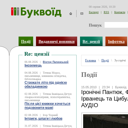
08 серпня 2026, 10:20
Експорт
|
RSS
|
Контакти
|
Пошук
Події
Видавничі новинки
Re: цензії
Інфотека
Re: цензії
Головна
\
Події
\
Зустрічі
06.08.2026
|
Віктор Палинський
Іноземець
Події
04.08.2026
|
Тетяна Мороз,
письменниця, книжкова оглядачка,
бібліотекарка
Строкате літо під однією
обкладинкою
15.05.2010
|
23:34
|
Буквоїд
Іронічні Пантюк, 
02.08.2026
|
Тетяна Іваніцька-Дячун
лікарка-психіатриня, психотерапевтка,
Ірванець та Циб
письменниця
Після цієї книжки хочеться
АУДІО
подзвонити мамі
02.08.2026
|
Ігор Чорний
Інтриги, шпаги і любов
31.07.2026
|
Тетяна Іваніцька-Дячун,