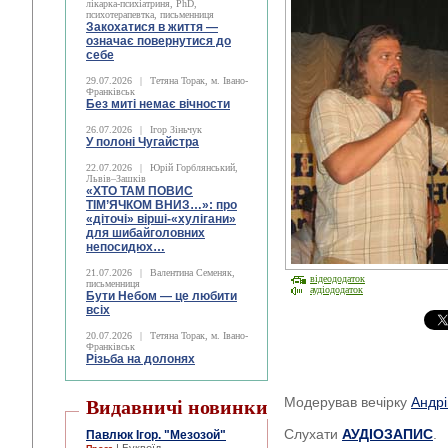
лікарка-психіатриня, PhD,
психотерапевтка, письменниця
Закохатися в життя —
означає повернутися до
себе
29.07.2026
|
Тетяна Торак, м. Івано-
Франківськ
Без миті немає вічности
26.07.2026
|
Ігор Зіньчук
У полоні Чугайстра
22.07.2026
|
Юрій Горблянський,
Львів–Зашків
«ХТО ТАМ ПОВИС
ТІМ’ЯЧКОМ ВНИЗ…»: про
«діточі» вірші-«хулігани»
для шибайголовних
непосидюх…
21.07.2026
|
Валентина Семеняк,
відеододаток
письменниця
аудіододаток
Бути Небом ― це любити
всіх
20.07.2026
|
Тетяна Торак, м. Івано-
Франківськ
Різьба на долонях
Модерував вечірку
Андр
Видавничі новинки
Слухати
АУДІОЗАПИС
.
Павлюк Ігор. "Мезозой"