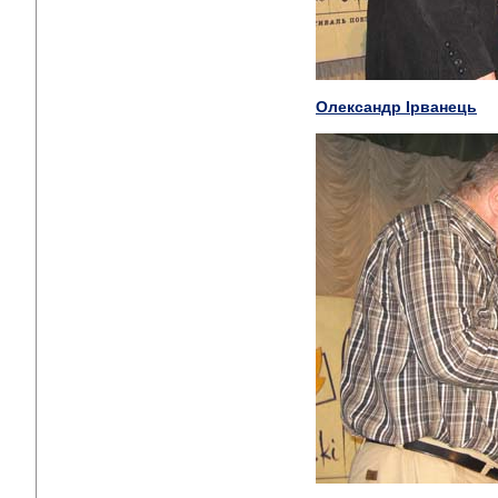
Олександр Ірванець