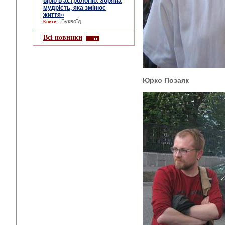
вірю в астрологію. Зоряна
мудрість, яка змінює
життя»
| Буквоїд
Книги
Всі новинки
Юрко Позаяк