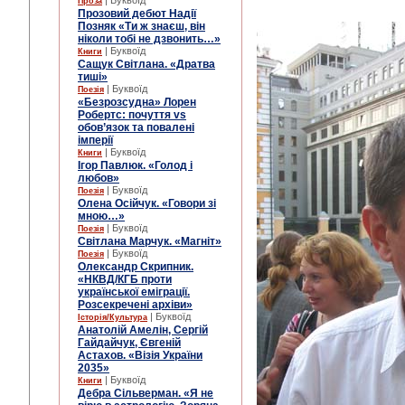
| Буквоїд
Проза
Прозовий дебют Надії
Позняк «Ти ж знаєш, він
ніколи тобі не дзвонить…»
| Буквоїд
Книги
Сащук Світлана. «Дратва
тиші»
| Буквоїд
Поезія
«Безрозсудна» Лорен
Робертс: почуття vs
обов’язок та повалені
імперії
| Буквоїд
Книги
Ігор Павлюк. «Голод і
любов»
| Буквоїд
Поезія
Олена Осійчук. «Говори зі
мною…»
| Буквоїд
Поезія
Світлана Марчук. «Магніт»
| Буквоїд
Поезія
Олександр Скрипник.
«НКВД/КГБ проти
української еміграції.
Розсекречені архіви»
| Буквоїд
Історія/Культура
Анатолій Амелін, Сергій
Гайдайчук, Євгеній
Астахов. «Візія України
2035»
| Буквоїд
Книги
Дебра Сільверман. «Я не