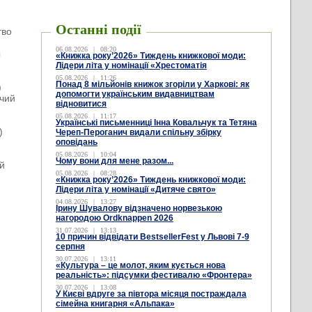
Останні події
тво
06.08.2026
|
08:20
ы
«Книжка року’2026» Тиждень книжкової моди:
Лідери літа у номінації «Хрестоматія
05.08.2026
|
11:26
Понад 8 мільйонів книжок згоріли у Харкові: як
)
допомогти українським видавництвам
ичий
відновитися
05.08.2026
|
11:17
Українські письменниці Інна Ковальчук та Тетяна
)
Череп-Пероганич видали спільну збірку
оповідань
05.08.2026
|
10:04
Чому вони для мене разом...
 й
05.08.2026
|
08:28
«Книжка року’2026» Тиждень книжкової моди:
Лідери літа у номінації «Дитяче свято»
04.08.2026
|
13:27
Ірину Шувалову відзначено норвезькою
нагородою Ordknappen 2026
31.07.2026
|
13:13
10 причин відвідати BestsellerFest у Львові 7-9
серпня
30.07.2026
|
13:11
)
«Культура – це молот, яким кується нова
реальність»: підсумки фестивалю «Фронтера»
30.07.2026
|
13:08
У Києві вдруге за півтора місяця постраждала
сімейна книгарня «Альпака»