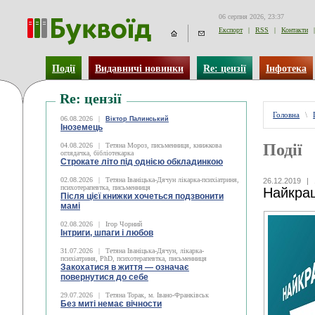
06 серпня 2026, 23:37
Експорт
|
RSS
|
Контакти
|
Події
Видавничі новинки
Re: цензії
Інфотека
Re: цензії
Головна
\
06.08.2026
|
Віктор Палинський
Іноземець
Події
04.08.2026
|
Тетяна Мороз, письменниця, книжкова
оглядачка, бібліотекарка
Строкате літо під однією обкладинкою
02.08.2026
|
Тетяна Іваніцька-Дячун лікарка-психіатриня,
26.12.2019
|
психотерапевтка, письменниця
Найкращ
Після цієї книжки хочеться подзвонити
мамі
02.08.2026
|
Ігор Чорний
Інтриги, шпаги і любов
31.07.2026
|
Тетяна Іваніцька-Дячун, лікарка-
психіатриня, PhD, психотерапевтка, письменниця
Закохатися в життя — означає
повернутися до себе
29.07.2026
|
Тетяна Торак, м. Івано-Франківськ
Без миті немає вічности