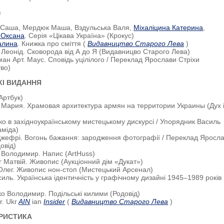
н
й Саша, Мердюк Маша, Вздульська Валя,
Міхаліцина Катерина
,
 Оксана
. Серія «Цікава Україна» (Крокус)
алина
. Книжка про сміття (
Видавництво Старого Лева
)
 Леонід. Сковорода від А до Я (Видавницво Старого Лева)
ман Арт. Маус. Сповідь уцілілого / Переклад Ярослави Стріхи
во)
КІ ВИДАННЯ
Артбук)
 Мария. Храмовая архитектура армян на территории Украины (Дух 
ко в західноукраїнському мистецькому дискурсі / Упорядник Василь
аміда)
Джефрі. Вогонь бажання: зародження фотографії / Переклад Яросл
овід)
в Володимир. Напис (ArtHuss)
г Матвій. Живопис (Аукціонний дім «Дукат»)
 Олег. Живопис нон-стоп (Мистецький Арсенал)
асиль. Українська ідентичність у графічному дизайні 1945–1989 років
ко Володимир. Подільські килими (Родовід)
r. Ukr
AIN
ian
Insider
(
Видавництво Старого Лева
)
РИСТИКА