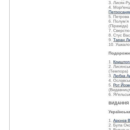
3. Лисяк-Р
4. Морґенш
Петросаня
5. Петрова
6. Полум’я
(Піраміда)
7. Сверстю
8. Стус Ва
9.
Таран Л
10. Ушкало
Подорожні
1.
Криштоп
2. Лисянсь
(Темпора)
3.
Любка А
4. Ославсь
5.
Рот Йоз
(Видавницт
6. Яґельсь
ВИДАННЯ Д
Українськ
1.
Арєнєв 
2. Була Ок
3. Вздульс