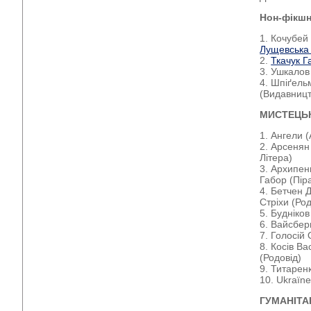
Нон-фікш
1. Кочубе
Лущевська
2.
Ткачук Г
3. Ушкалов
4. Шпіґель
(Видавницт
МИСТЕЦЬ
1. Ангели (
2. Арсенян
Літера)
3. Архипен
Габор (Пір
4. Бетчен 
Стріхи (Род
5. Будніко
6. Вайсбер
7. Голосій
8. Косів В
(Родовід)
9. Титарен
10. Ukraїne
ГУМАНІТА