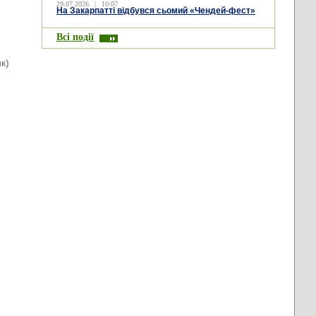
29.07.2026
|
10:07
На Закарпатті відбувся сьомий «Чендей-фест»
Всі події
к)