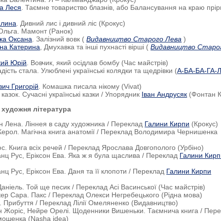
а Леся
. Таємне товариство блазнів, або Балансування на краю прір
алина
. Дивний лис і дивний ліс (Крокус)
 Ольга. Мамонт (Ранок)
ка Оксана
. Залізний вовк (
Видавництво Старого Лева
)
ина Катерина
, Дмухавка та інші пухнасті вірші (
Видавництво Старо
ький Юрій
. Вовчик, який осідлав бомбу (Час майстрів)
дість стала. Улюблені українські колядки та щедрівки (
А-БА-БА-ГА-
ич Григорій
. Комашка писала нікому (Vivat)
казок. Сучасні українські казки / Упорядник
Іван Андрусяк
(Фонтан К
 художня література
н Лена. Ліннея в саду художника / Переклад
Галини Кирпи
(Крокус)
Керол. Магічна книга анатомії / Переклад Володимира Чернишенка
юс. Книга всіх речей / Переклад Ярослава Довгополого (Урбіно)
анц Рус, Еріксон Ева. Яка ж я була щаслива / Переклад
Галини Кирп
анц Рус, Еріксон Ева. Даня та її клопоти / Переклад
Галини Кирпи
Даніель. Той ще песик / Переклад Асі Васинської (Час майстрів)
кер Сара. Пакс / Переклад Олекси Негребецького (Рідна мова)
. Прибуття / Переклад Лілії Омеляненко (Видавництво)
 Жоріс, Нейре Орелі. Щоденники Вишеньки. Таємнича книга / Пер
ошенка (Nasha idea)