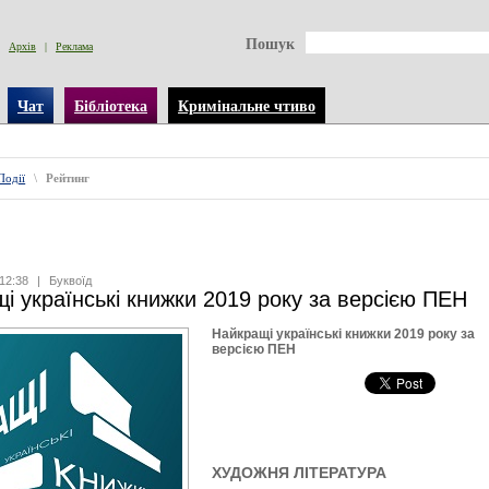
Пошук
Архів
|
Реклама
Чат
Бібліотека
Кримінальне чтиво
Події
\
Рейтинг
12:38
|
Буквоїд
і українські книжки 2019 року за верcією ПЕН
Найкращі українські книжки 2019 року за
верcією ПЕН
ХУДОЖНЯ ЛІТЕРАТУРА