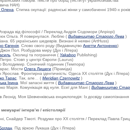
країнських говорів: тексти про борщ (Інститут українознавства
евича НАН)
а Олена
. Стигма окупації: радянські жінки у самобаченні 1940-х рокі
 Розрада від філософії / Переклад Андрія Содомори (Апріорі)
’юк Ольга. Я повернулася. Люблю (
Видавництво Старого Лева
)
іана. 65 українських шедеврів. Визнані й неявні (ArtHuss)
ко Євгенія
. Слово свого роду (Видавництво
Анетти Антоненко
)
 Джон Пол. Розбудова миру (Дух і Літера)
асиль
. Околиці та пограниччя (
Yakaboo
Publishing)
 Петро. Стовп у центрі Європи (Laurus)
о Володимир. Сонячний годинник (Темпора)
Тарас. Мости
Олега Лишеги
(Піраміда)
к Ярослав. Фронтирна ідентичність: Одеса ХХ століття (Дух і Літера)
ко Тарас
. Так, але… (
Meridian Czernowitz
)
ька Ірина
. Мої запасні життя (
Видавництво Старого Лева
)
ко Марія. Комунікація від нуля. Есеї для Мані (
Видавництво Стар
в Леонід. Моя Шевченківська енциклопедія: Із досвіду самопізнання
/ мемуари/ інтерв’ю / епістолярії
оні, Снайдер Тімоті. Роздуми про ХХ століття / Переклад Павла Гри
Богдан
. Під зіркою Лукаша (Дух і Літера)