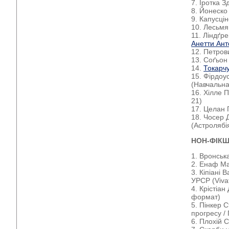
7. Їротка 
8. Йонеско
9. Капусці
10. Лесьмя
11. Ліндґр
Анетти Ант
12. Петров
13. Соґьон
14.
Токарч
15. Фірдоу
(Навчальна
16. Хілле 
21)
17. Целан 
18. Чосер 
(Астролябі
НОН-ФІК
1. Вронськ
2. Енаф Мар
3. Кіпіані
УРСР (Viva
4. Крістіа
формат)
5. Пінкер С
пpoгpecу 
6. Плохій 