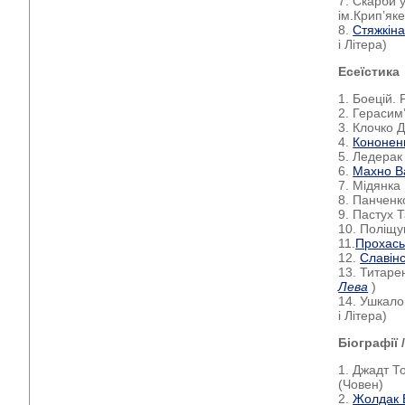
7. Скарби у
ім.Крип’як
8.
Стяжкін
і Літера)
Есеїстика
1. Боецій.
2. Герасим
3. Клочко Д
4.
Кононен
5. Ледерак
6.
Махно В
7. Мідянка
8. Панченк
9. Пастух 
10. Поліщу
11.
Прохась
12.
Славінс
13. Титарен
Лева
)
14. Ушкало
і Літера)
Біографії 
1. Джадт Т
(Човен)
2.
Жолдак 