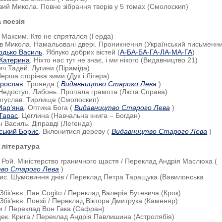
вий Микола. Повне зібрання творів у 5 томах (Смолоскип)
 поезія
 Максим. Кто не спрятался (Герда)
в Микола. Намальовані двері. Проникнення (Український письменни
одько Василь
. Яблуко добрих вістей (
А-БА-БА-ГА-ЛА-МА-ГА
)
 Катерина
. Ніхто нас тут не знає, і ми нікого (Видавництво 21)
ич Тадей. Лугини (Піраміда)
Перша сторінка зими (Дух і Літера)
рослав
. Троянда (
Видавництво Старого Лева
)
 Недоступ, Либонь. Пропала грамота (Люта Справа)
огуслав. Тирлище (Смолоскип)
Мар’яна
. Оптика Бога (
Видавництво Старого Лева
)
Тарас
. Цеглина (Навчальна книга – Богдан)
н Василь. Діправді (Легенда)
ський Борис
. Вклонитися дереву (
Видавництво Старого Лева
)
 література
і Рой. Міністерство граничного щастя / Переклад Андрія Маслюха (
во Старого Лева
)
рис. Шумовиння днів / Переклад Петра Таращука (Вавилонська
 Збіґнєв. Пан Cogito / Переклад Валерія Бутевича (Крок)
 Збіґнєв. Поезії / Переклад Віктора Дмитрука (Каменяр)
и / Переклад Вон Гака (Сафран)
цек. Крига / Переклад Андрія Павлишина (Астролябія)