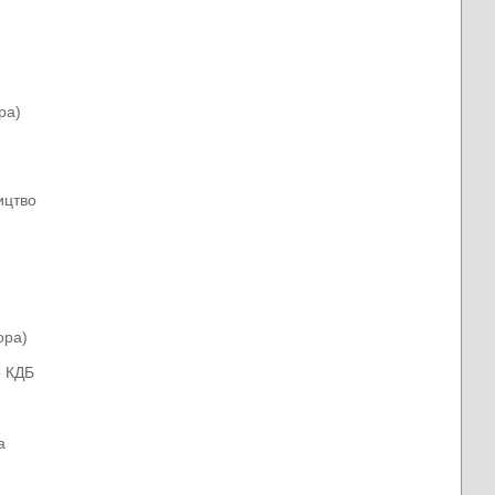
ра)
ицтво
ора)
о КДБ
a