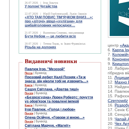
26.07.2026
|
Ігор Зіньчук
У полоні Чугайстра
22.07.2026
|
Юрій Горблянський, Львів–Зашків
«ХТО ТАМ ПОВИС ТІМ’ЯЧКОМ ВНИЗ…»:
про «діточі» вірші-«хулігани» для
шибайголовних непосидюх…
21.07.2026
|
Валентина Семеняк, письменниця
Бути Небом ― це любити всіх
20.07.2026
|
Тетяна Торак, м. Івано-Франківськ
центр
«Ака
Різьба на долонях
6.
Карпа І
7.
Коломійч
8.
Кононен
Видавничі новинки
9.
Криштоп
10. Лабірин
Павлюк Ігор. "Мезозой"
гібридна в
| Буквоїд
Проза
Прозовий дебют Надії Позняк «Ти ж
11.
Луциши
знаєш, він ніколи тобі не дзвонить…»
12.
Махно 
| Буквоїд
Книги
13. Найден
Сащук Світлана. «Дратва тиші»
14. Павлюк
| Буквоїд
Поезія
15. Рафєєн
«Безрозсудна» Лорен Робертс: почуття
Czernowitz
vs обов’язок та повалені імперії
16.
Роздоб
| Буквоїд
Книги
Ігор Павлюк. «Голод і любов»
17. Сенік Є
| Буквоїд
Поезія
18. Сенцов
Олена Осійчук. «Говори зі мною…»
19.
Чапай 
| Буквоїд
Поезія
20.
Чех Ар
Світлана Марчук. «Магніт»
21. Шиян Г