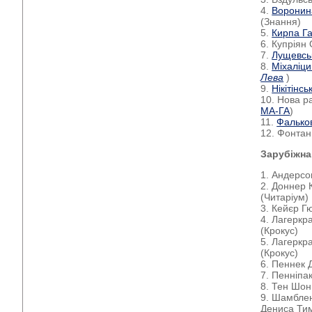
4.
Воронин
(Знання)
5.
Кирпа Г
6. Купріян
7.
Лущевсь
8.
Міхаліц
Лева
)
9.
Нікітінс
10. Нова ра
МА-ГА
)
11.
Фальков
12. Фонтан 
Зарубіжна
1. Андерсо
2. Доннер 
(Читаріум)
3. Кейєр Г
4. Лагеркр
(Крокус)
5. Лагеркр
(Крокус)
6. Пеннек 
7. Пенніпа
8. Тен Шон
9. Шамблен
Дениса Тим