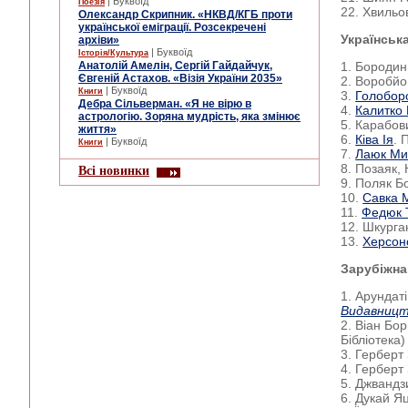
| Буквоїд
Поезія
22. Хвильо
Олександр Скрипник. «НКВД/КГБ проти
української еміграції. Розсекречені
Українська
архіви»
| Буквоїд
Історія/Культура
Анатолій Амелін, Сергій Гайдайчук,
1. Бородин
Євгеній Астахов. «Візія України 2035»
2. Воробйо
| Буквоїд
Книги
3.
Голобор
Дебра Сільверман. «Я не вірю в
4.
Калитко
астрологію. Зоряна мудрість, яка змінює
5. Карабов
життя»
6.
Ківа Ія
. 
| Буквоїд
Книги
7.
Лаюк Ми
8. Позаяк,
Всі новинки
9. Поляк Б
10.
Савка 
11.
Федюк 
12. Шкурга
13.
Херсон
Зарубіжна
1. Арундат
Видавницт
2. Віан Бо
Бібліотека)
3. Герберт
4. Герберт
5. Джвандз
6. Дукай Я