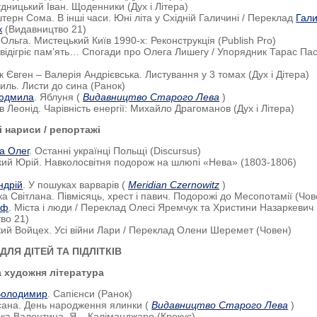
удницький Іван. Щоденники (Дух і Літера)
терн Сома. В інші часи. Юні літа у Східній Галичині / Переклад
Гал
к
(Видавництво 21)
 Ольга. Мистецький Київ 1990-х: Реконструкція (Publish Pro)
 відігріє пам’ять… Спогади про Олега Лишегу / Упорядник Тарас Па
к Євген – Валерія Андрієвська. Листування у 3 томах (Дух і Дітера)
силь. Листи до сина (Ранок)
юдмила
. Яблуня (
Видавництво Старого Лева
)
в Леонід. Чарівність енергії: Михайло Драгоманов (Дух і Літера)
 нариси / репортажі
а Олег
. Останні українці Польщі (Discursus)
кий Юрій. Навколосвітня подорож на шлюпі «Нева» (1803-1806)
ндрій
. У пошуках варварів (
Meridian Czernowitz
)
ка Світлана. Півмісяць, хрест і павич. Подорожі до Месопотамії (Чов
еф
. Міста і люди / Переклад Олесі Яремчук та Христини Назаркевич
во 21)
кий Войцех. Усі війни Лари / Переклад Олени Шеремет (Човен)
ЛЯ ДІТЕЙ ТА ПІДЛІТКІВ
а художня література
Володимир
. Сапієнси (Ранок)
сана. День народження ялинки (
Видавництво Старого Лева
)
ька Валентина. Я – Каліманджаро (Крокус)