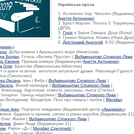
Українська проза
1. Астапенко Ігор. Чаполоч (Видавниц
Анетти Антоненко
)
2. Брест Мартин. Пехота 3. Террикон
(ДІПА)
3.
Горіх
а Зерня Тамара. Доця (Білка)
4. Гримич Марина. Клавка (Нора-Друк
5.
Дністровий Анатолій
. Б-52 (Видавн
демія»
)
рена
. Добрі новини з Аральського моря (#книголав)
ук Богдан
. Готель «Велика Пруссія» (
Видавництво Старого Лева
ко Євгенія
. Празька химера (Видавництво
Анетти Антоненко
)
а Олег
. Братство (Вавилонська бібліотека)
т із криги та вогню: антологія актуальної драми. Революція Гідності
ійна (Смолоскип)
на Оксана
. Іван і Феба (
Видавництво Старого Лева
)
Василь
. Вічний календар (
Видавництво Старого Лева
)
 Александр. Картотека: повести, рассказы, пьеса (Стилос)
 Ілларіон. Танець недоумка (
Видавництво Старого Лева
)
ко Володимир. Мондеґрін. Пісні про смерть і любов (
Meridian
)
удько Ірен
. Портрети невідомих (Видавничий центр
«Академія»
)
вгенія. Будинок із сірників, узятих із різних коробок (Видавництво 21
 Олег. Жизня (
Видавництво Старого Лева
)
Артем
. Дивні Люди (Видавництво 21)
тем
. Район «Д» (
Meridian Czernowitz
)
аська. За спиною (Фабула)