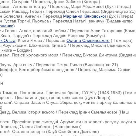
Зденєк. Сатурнін / Переклад Ірини Забіяки (Комора)
 Ежен. Антологія театру / Переклад Марії Абрамової (Дух і Літера)
нський Ришард. Гебан / Переклад Олеся Герасима (Видавництво 21)
н Болеслав. Ангели / Переклад
Маріанни Кіяновської
(Дух і Літера)
ен Ґустав Торґні. Пьольса / Переклад Наталі Іваничук (Видавництво
оненко
)
ич Горан. Атлас, описаний небом / Переклад Алли Татаренко (Комо
 Хван. Парідеґі / Переклад Андрія Рижкова (Комубук)
ук Ольга
. Книги Якова / Переклад
Остапа Сливинського
( Темпора)
сі Абулькасим. Шах-наме. Книга 3 / Переклад Миколи Ільницького
 книга – Богдан)
Павел. Повісті холодного моря / Переклад Віктора Дмитрука (Видавн
Пауль. Арія снігу / Переклад Петра Рихла (Видавництво 21)
Джеффрі. Кентерберійські оповідання / Переклад Максима Стріхи
я)
ШН
а Тамара. Повторники. Приречені бранці ГУЛАГу (1948-1953) (Темп
сель. Ціна істини: дар, гроші, філософія (Дух і Літера)
 Вахтанґ. Справа Василя Стуса. Збірка документів з архіву колишньог
t)
н Девід. Велика історія всього / Переклад Ірини Ємельянової (Наш
тівен. Пpocвiтництвo cьoгoднi. Apгумeнти нa кopиcть poзуму, нaуки т
/ Переклад Олени Любенко (Наш формат)
Сергій. Остання імперія (Клуб Сімейного Дозвілля)