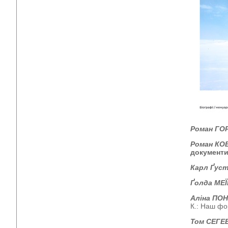
Роман ГО
Роман КО
документ
Карл Ґус
Ґолда МЕЇ
Аліна ПО
К.: Наш фор
Том СЕГЕ