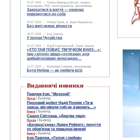
31.07.2026
|
Тетяна Іваніцька-Дячун, лікарка-
психіатриня, PhD, психотерапевтка, письменниця
Закохатися в життя — означає
повернутися до себе
29.07.2026
|
Тетяна Торак, м. Івано-Франківськ
Без миті немає вічности
26.07.2026
|
Ігор Зіньчук
У полоні Чугайстра
22.07.2026
|
Юрій Горблянський, Львів–Зашків
«ХТО ТАМ ПОВИС ТІМ’ЯЧКОМ ВНИЗ…»:
про «діточі» вірші-«хулігани» для
шибайголовних непосидюх…
21.07.2026
|
Валентина Семеняк, письменниця
Бути Небом ― це любити всіх
Видавничі новинки
Павлюк Ігор. "Мезозой"
| Буквоїд
Проза
Прозовий дебют Надії Позняк «Ти ж
знаєш, він ніколи тобі не дзвонить…»
| Буквоїд
Книги
Сащук Світлана. «Дратва тиші»
| Буквоїд
Поезія
«Безрозсудна» Лорен Робертс: почуття
vs обов’язок та повалені імперії
| Буквоїд
Книги
Ігор Павлюк. «Голод і любов»