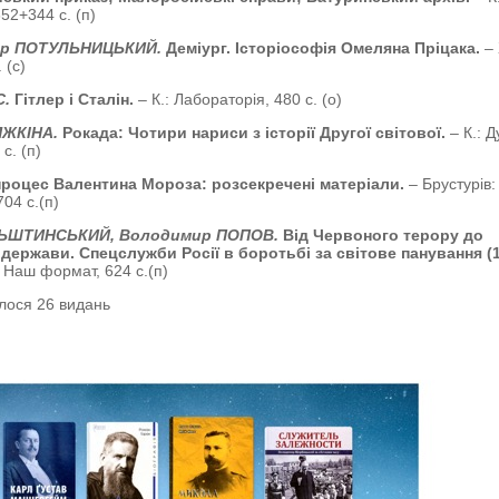
52+344 с. (п)
ир ПОТУЛЬНИЦЬКИЙ.
Деміург. Історіософія Омеляна Пріцака.
– 
 (с)
С.
Гітлер і Сталін.
– К.: Лабораторія, 480 с. (о)
ЯЖКІНА.
Рокада: Чотири нариси з історії Другої світової.
– К.: Д
 с. (п)
роцес Валентина Мороза: розсекречені матеріали.
– Брустурів:
704 с.(п)
ЬШТИНСЬКИЙ, Володимир ПОПОВ.
Від Червоного терору до
 держави. Спецслужби Росії в боротьбі за світове панування (
: Наш формат, 624 с.(п)
лося 26 видань