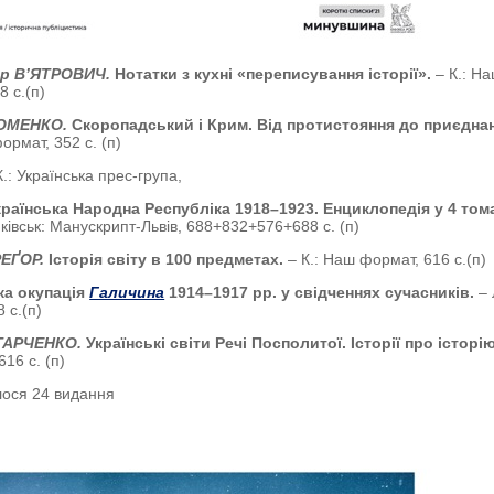
р В’ЯТРОВИЧ.
Нотатки з кухні «переписування історії».
– К.: Н
8 с.(п)
РОМЕНКО.
Скоропадський і Крим. Від протистояння до приєдна
ормат, 352 с. (п)
К.: Українська прес-група,
країнська Народна Республіка 1918–1923. Енциклопедія у 4 том
ківськ: Манускрипт-Львів, 688+832+576+688 с. (п)
РЕҐОР.
Історія світу в 100 предметах.
– К.: Наш формат, 616 с.(п)
а окупація
Галичина
1914–1917 рр. у свідченнях сучасників.
– 
8 с.(п)
ТАРЧЕНКО.
Українські світи Речі Посполитої. Історії про історі
616 с. (п)
лося 24 видання