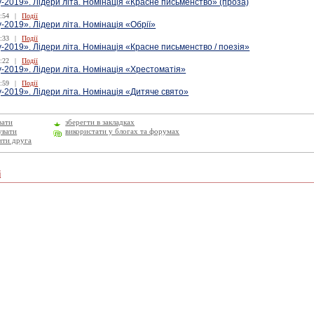
-2019». Лідери літа. Номінація «Красне письменство» (проза)
:54
|
Події
-2019». Лідери літа. Номінація «Обрії»
:33
|
Події
-2019». Лідери літа. Номінація «Красне письменство / поезія»
:22
|
Події
-2019». Лідери літа. Номінація «Хрестоматія»
:59
|
Події
-2019». Лідери літа. Номінація «Дитяче свято»
вати
зберегти в закладках
увати
використати у блогах та форумах
ити друга
і