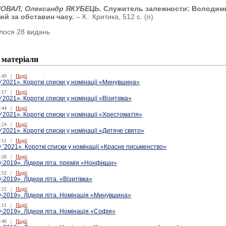
ОВАЛ, Олександр ЯКУБЕЦЬ.
Служитель залежности: Володим
й за обставин часу.
– К.: Критика, 512 с. (п)
лося 28 видань
 матеріали
:49
|
Події
’2021». Короткі списки у номінації «Минувшина»
:17
|
Події
’2021». Короткі списки у номінації «Візитівка»
:44
|
Події
’2021». Короткі списки у номінації «Хрестоматія»
:24
|
Події
’2021». Короткі списки у номінації «Дитяче свято»
:11
|
Події
 ’2021». Короткі списки у номінації «Красне письменство»
:28
|
Події
-2019». Лідери літа. премія «Нонфікшн»
:52
|
Події
-2019». Лідери літа. «Візитівка»
:21
|
Події
у-2019». Лідери літа. Номінація «Минувшина»
:11
|
Події
-2019». Лідери літа. Номінація «Софія»
:46
|
Події