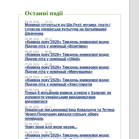
Останні події
09.08.2026
|
10:54
Моринці готуються до Ше.Fest: музика, театр і
сучасна українська культура на батьківщині
Шевченка
09.08.2026
|
08:22
«Книжка року’2026» Тиждень книжкової моди:
Лідери літа у номінації «Візитівка»
08.08.2026
|
08:49
«Книжка року’2026» Тиждень книжкової моди:
Лідери літа у номінації «Обрії»
07.08.2026
|
08:20
«Книжка року’2026» Тиждень книжкової моди:
Лідери літа у номінації «Минувшина»
06.08.2026
|
08:20
«Книжка року’2026» Тиждень книжкової моди:
Лідери літа у номінації «Хрестоматія
05.08.2026
|
11:26
Понад 8 мільйонів книжок згоріли у Харкові: як
допомогти українським видавництвам
відновитися
05.08.2026
|
11:17
Українські письменниці Інна Ковальчук та Тетяна
Череп-Пероганич видали спільну збірку
оповідань
05.08.2026
|
10:04
Чому вони для мене разом...
05.08.2026
|
08:28
«Книжка року’2026» Тиждень книжкової моди: