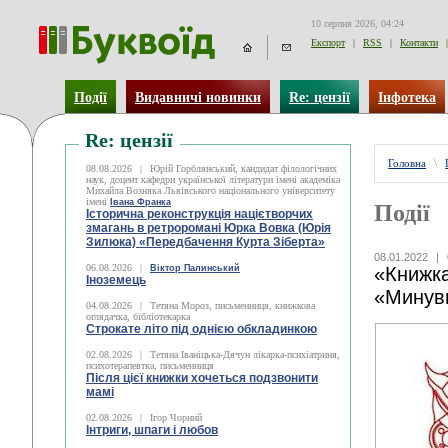
10 серпня 2026, 04:24
Експорт
|
RSS
|
Контакти
|
Події
Видавничі новинки
Re: цензії
Інфотека
Re: цензії
Головна
\
08.08.2026
|
Юрій Горблянський, кандидат філологічних
наук, доцент кафедри української літератури імені академіка
Михайла Возняка Львівського національного університету
імені
Івана Франка
Події
Історична реконструкція націєтворчих
змагань в ретроромані Юрка Вовка (Юрія
Зилюка) «Передбачення Курта Зіберта»
08.01.2022
|
06.08.2026
|
Віктор Палинський
«Книжка
Іноземець
«Минув
04.08.2026
|
Тетяна Мороз, письменниця, книжкова
оглядачка, бібліотекарка
Строкате літо під однією обкладинкою
02.08.2026
|
Тетяна Іваніцька-Дячун лікарка-психіатриня,
психотерапевтка, письменниця
Після цієї книжки хочеться подзвонити
мамі
02.08.2026
|
Ігор Чорний
Інтриги, шпаги і любов