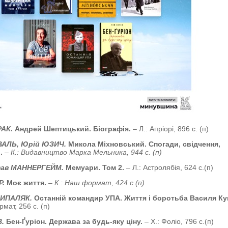
РАК.
Андрей Шептицький. Біографія.
– Л.: Апріорі, 896 с. (п)
ВАЛЬ, Юрій ЮЗИЧ.
Микола Міхновський. Спогади, свідчення,
и.
– К.: Видавництво Марка Мельника, 944 с. (п)
тав МАННЕРГЕЙМ.
Мемуари. Том 2.
– Л.: Астролябія, 624 с.(п)
Р.
Моє життя.
– К.: Наш формат, 424 с.(п)
НИПАЛЯК.
Останній командир УПА. Життя і боротьба Василя Ку
мат, 256 с. (п)
В.
Бен-Ґуріон. Держава за будь-яку ціну.
– Х.: Фоліо, 796 с.(п)