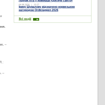
Лідери літа у номінації «Дитяче свято»
04.08.2026
|
13:27
Ірину Шувалову відзначено норвезькою
нагородою Ordknappen 2026
аш
Всі події
ння.
ах.
–
Л.:
ю.
–