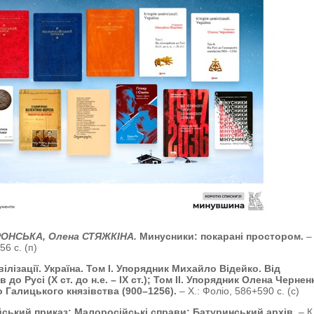
РОНСЬКА, Олена СТЯЖКІНА.
Минусники: покарані простором.
–
6 с. (п)
вілізації. Україна. Том І. Упорядник Михайло Відейко. Від
в до Русі (Х ст. до н.е. – ІХ ст.); Том ІІ. Упорядник Олена Чернен
о Галицького князівства (900–1256).
– Х.: Фоліо, 586+590 с. (с)
ський приказ; Малоросійські справи; Батуринський архів.
– К