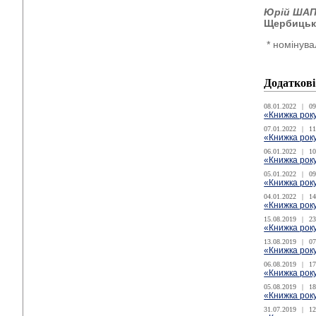
Юрій ШАП
Щербицьки
* номінува
Додаткові
08.01.2022
|
09
«Книжка року
07.01.2022
|
11
«Книжка року
06.01.2022
|
10
«Книжка року
05.01.2022
|
09
«Книжка року
04.01.2022
|
14
«Книжка року
15.08.2019
|
23
«Книжка року
13.08.2019
|
07
«Книжка року
06.08.2019
|
17
«Книжка рок
05.08.2019
|
18
«Книжка року
31.07.2019
|
12