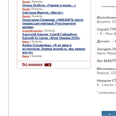
| Буквоїд
Поезія
Олена Осійчук. «Говори зі мною…»
| Буквоїд
Поезія
Світлана Марчук. «Магніт»
| Буквоїд
Поезія
Володими
Олександр Скрипник. «НКВД/КГБ проти
формат, 52
української еміграції. Розсекречені
архіви»
Сергій Г
| Буквоїд
Історія/Культура
– К.: Наш ф
Анатолій Амелін, Сергій Гайдайчук,
Євгеній Астахов. «Візія України 2035»
Детокс.
– 
| Буквоїд
Книги
Дебра Сільверман. «Я не вірю в
Західно-У
астрологію. Зоряна мудрість, яка змінює
життя»
Івано-Фран
| Буквоїд
Книги
Ніл МАКҐ
Всі новинки
Московськ
Апріорі, 52
Наталя С
К.: Laurus, 
* номінува