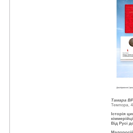
Тамара В
Темпора, 45
Історія ци
кіммерійці
Від Русі д
Малоросій