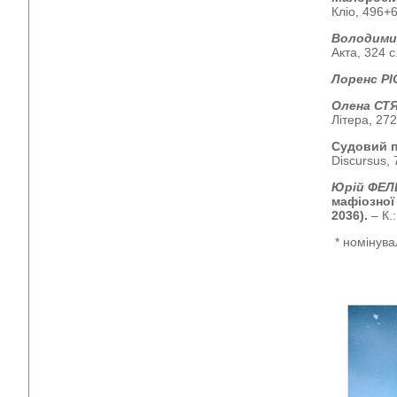
Кліо, 496+6
Володим
Акта, 324 с.
Лоренс РІ
Олена СТ
Літера, 272
Судовий п
Discursus, 
Юрій ФЕЛ
мафіозної
2036).
– К.
* номінува