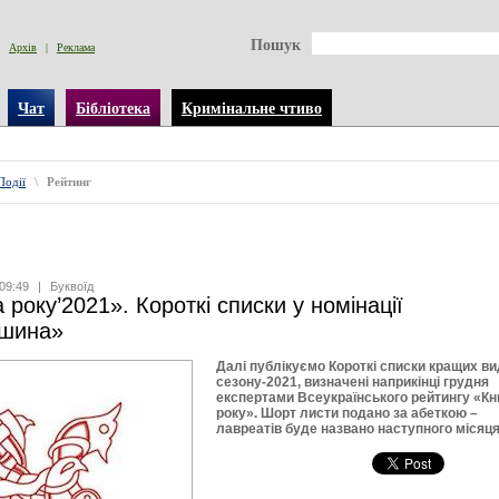
Пошук
Архів
|
Реклама
Чат
Бібліотека
Кримінальне чтиво
Події
\
Рейтинг
09:49
|
Буквоїд
 року’2021». Короткі списки у номінації
шина»
Далі публікуємо Короткі списки кращих в
сезону-2021, визначені наприкінці грудня
експертами Всеукраїнського рейтингу «К
року». Шорт листи подано за абеткою –
лавреатів буде названо наступного місяця