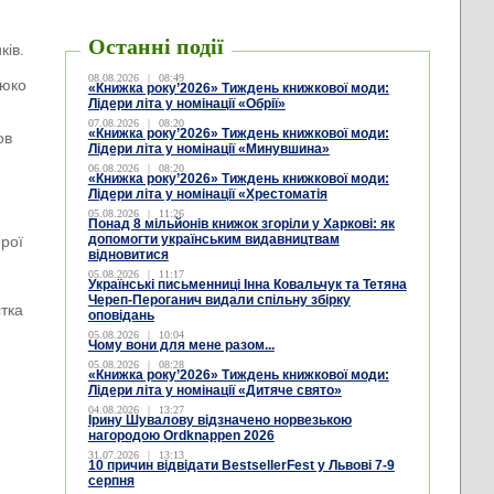
Останні події
ків.
08.08.2026
|
08:49
Люко
«Книжка року’2026» Тиждень книжкової моди:
Лідери літа у номінації «Обрії»
07.08.2026
|
08:20
«Книжка року’2026» Тиждень книжкової моди:
ов
Лідери літа у номінації «Минувшина»
06.08.2026
|
08:20
«Книжка року’2026» Тиждень книжкової моди:
Лідери літа у номінації «Хрестоматія
05.08.2026
|
11:26
Понад 8 мільйонів книжок згоріли у Харкові: як
допомогти українським видавництвам
рої
відновитися
05.08.2026
|
11:17
Українські письменниці Інна Ковальчук та Тетяна
Череп-Пероганич видали спільну збірку
стка
оповідань
05.08.2026
|
10:04
Чому вони для мене разом...
05.08.2026
|
08:28
«Книжка року’2026» Тиждень книжкової моди:
Лідери літа у номінації «Дитяче свято»
04.08.2026
|
13:27
Ірину Шувалову відзначено норвезькою
нагородою Ordknappen 2026
31.07.2026
|
13:13
10 причин відвідати BestsellerFest у Львові 7-9
серпня