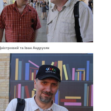
Дністровий та Іван Андрусяк