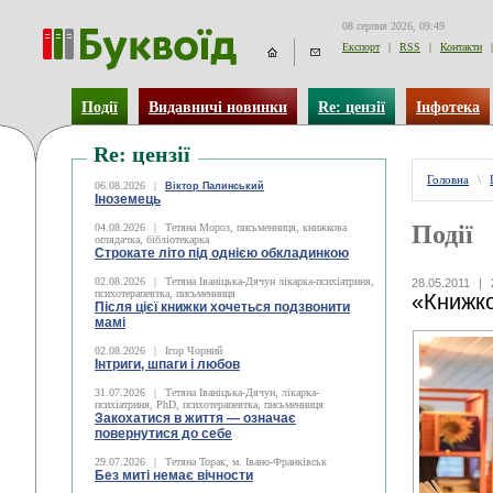
08 серпня 2026, 09:49
Експорт
|
RSS
|
Контакти
|
Події
Видавничі новинки
Re: цензії
Інфотека
Re: цензії
Головна
\
06.08.2026
|
Віктор Палинський
Іноземець
Події
04.08.2026
|
Тетяна Мороз, письменниця, книжкова
оглядачка, бібліотекарка
Строкате літо під однією обкладинкою
02.08.2026
|
Тетяна Іваніцька-Дячун лікарка-психіатриня,
28.05.2011
|
психотерапевтка, письменниця
«Книжк
Після цієї книжки хочеться подзвонити
мамі
02.08.2026
|
Ігор Чорний
Інтриги, шпаги і любов
31.07.2026
|
Тетяна Іваніцька-Дячун, лікарка-
психіатриня, PhD, психотерапевтка, письменниця
Закохатися в життя — означає
повернутися до себе
29.07.2026
|
Тетяна Торак, м. Івано-Франківськ
Без миті немає вічности