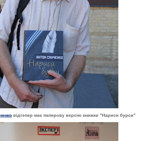
ченко
відтепер має паперову версію книжки "Нариси бурси"