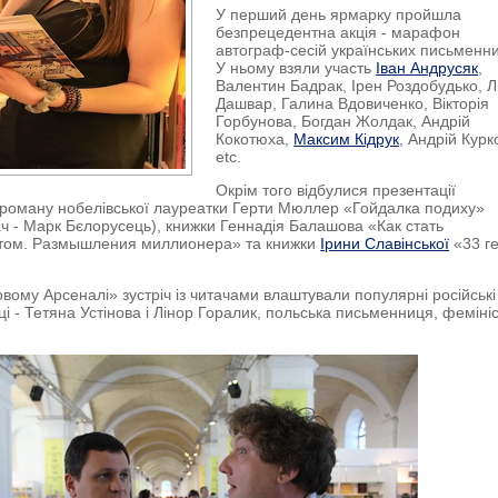
У перший день ярмарку пройшла
безпрецедентна акція - марафон
автограф-сесій українських письменни
У ньому взяли участь
Іван Андрусяк
,
Валентин Бадрак, Ірен Роздобудько, 
Дашвар, Галина Вдовиченко, Вікторія
Горбунова, Богдан Жолдак, Андрій
Кокотюха,
Максим Кідрук
, Андрій Курк
etc.
Окрім того відбулися презентації
роману нобелівської лауреатки Герти Мюллер «Гойдалка подиху»
ч - Марк Бєлорусець), книжки Геннадія Балашова «Как стать
том. Размышления миллионера» та книжки
Ірини Славінської
«33 ге
вому Арсеналі» зустріч із читачами влаштували популярні російські
і - Тетяна Устінова і Лінор Горалик, польська письменниця, феміні
.