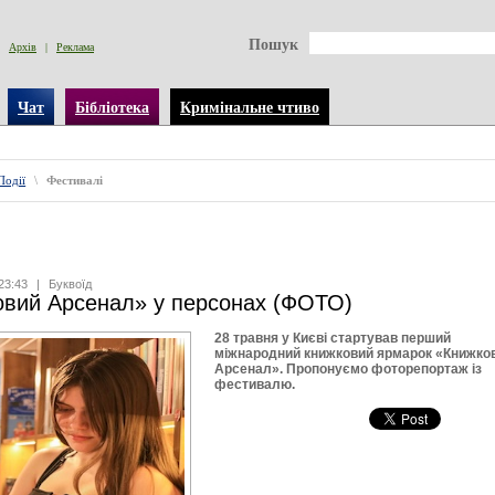
Пошук
Архів
|
Реклама
Чат
Бібліотека
Кримінальне чтиво
Події
\
Фестивалі
23:43
|
Буквоїд
овий Арсенал» у персонах (ФОТО)
28 травня у Києві стартував перший
міжнародний книжковий ярмарок «Книжко
Арсенал». Пропонуємо фоторепортаж із
фестивалю.