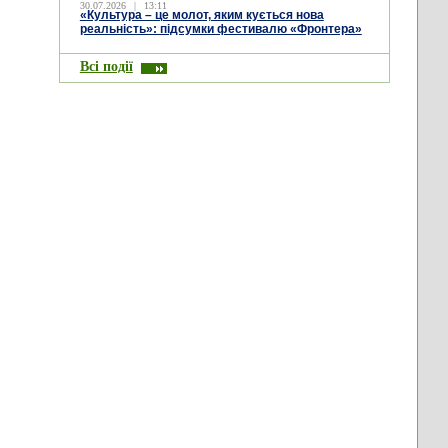
30.07.2026
|
13:11
«Культура – це молот, яким кується нова
реальність»: підсумки фестивалю «Фронтера»
Всі події