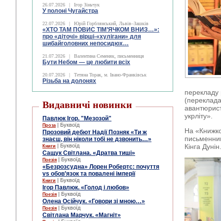
26.07.2026
|
Ігор Зіньчук
У полоні Чугайстра
22.07.2026
|
Юрій Горблянський, Львів–Зашків
«ХТО ТАМ ПОВИС ТІМ’ЯЧКОМ ВНИЗ…»:
про «діточі» вірші-«хулігани» для
шибайголовних непосидюх…
21.07.2026
|
Валентина Семеняк, письменниця
Бути Небом ― це любити всіх
20.07.2026
|
Тетяна Торак, м. Івано-Франківськ
Різьба на долонях
перекладу 
(переклада
Видавничі новинки
авантюрис
укрліту».
Павлюк Ігор. "Мезозой"
| Буквоїд
Проза
На «Книжко
Прозовий дебют Надії Позняк «Ти ж
письменниц
знаєш, він ніколи тобі не дзвонить…»
| Буквоїд
Кінга Дунін
Книги
Сащук Світлана. «Дратва тиші»
| Буквоїд
Поезія
«Безрозсудна» Лорен Робертс: почуття
vs обов’язок та повалені імперії
| Буквоїд
Книги
Ігор Павлюк. «Голод і любов»
| Буквоїд
Поезія
Олена Осійчук. «Говори зі мною…»
| Буквоїд
Поезія
Світлана Марчук. «Магніт»