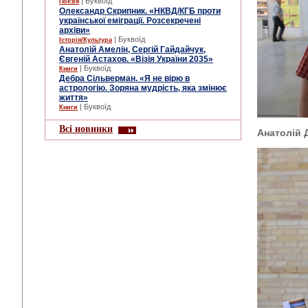
| Буквоїд
Поезія
Олександр Скрипник. «НКВД/КГБ проти
української еміграції. Розсекречені
архіви»
| Буквоїд
Історія/Культура
Анатолій Амелін, Сергій Гайдайчук,
Євгеній Астахов. «Візія України 2035»
| Буквоїд
Книги
Дебра Сільверман. «Я не вірю в
астрологію. Зоряна мудрість, яка змінює
життя»
| Буквоїд
Книги
Всі новинки
Анатолій 