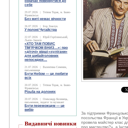
означає повернутися до
себе
29.07.2026
|
Тетяна Торак, м. Івано-
Франківськ
Без миті немає вічности
26.07.2026
|
Ігор Зіньчук
У полоні Чугайстра
22.07.2026
|
Юрій Горблянський,
Львів–Зашків
«ХТО ТАМ ПОВИС
ТІМ’ЯЧКОМ ВНИЗ…»: про
«діточі» вірші-«хулігани»
для шибайголовних
непосидюх…
21.07.2026
|
Валентина Семеняк,
письменниця
Бути Небом ― це любити
всіх
20.07.2026
|
Тетяна Торак, м. Івано-
Франківськ
Різьба на долонях
20.07.2026
|
Олександр Козинець,
письменник, педагог та музикант
Бути переможцем — це
вибір
За підтримки Французьког
посольства Франції в Ук
провела майстер клас для
Видавничі новинки
про мистецтво?», а Інст