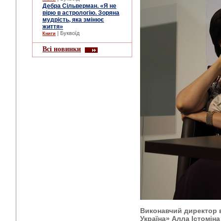
Дебра Сільверман. «Я не
вірю в астрологію. Зоряна
мудрість, яка змінює
життя»
| Буквоїд
Книги
Всі новинки
Виконавчий директор 
Україна» Алла Істоміна