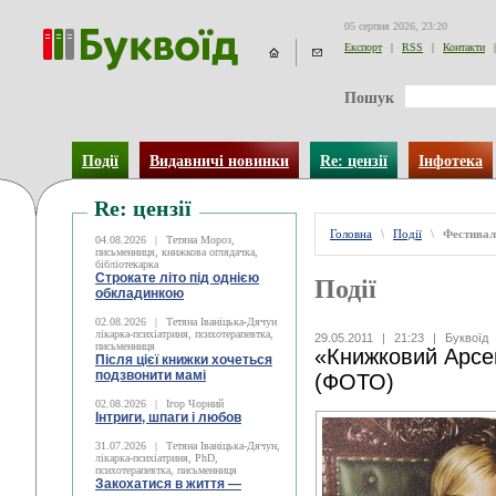
05 серпня 2026, 23:20
Експорт
|
RSS
|
Контакти
|
Пошук
Події
Видавничі новинки
Re: цензії
Інфотека
Re: цензії
Головна
\
Події
\
Фестивал
04.08.2026
|
Тетяна Мороз,
письменниця, книжкова оглядачка,
бібліотекарка
Строкате літо під однією
Події
обкладинкою
02.08.2026
|
Тетяна Іваніцька-Дячун
лікарка-психіатриня, психотерапевтка,
29.05.2011
|
21:23
|
Буквоїд
письменниця
«Книжковий Арсе
Після цієї книжки хочеться
подзвонити мамі
(ФОТО)
02.08.2026
|
Ігор Чорний
Інтриги, шпаги і любов
31.07.2026
|
Тетяна Іваніцька-Дячун,
лікарка-психіатриня, PhD,
психотерапевтка, письменниця
Закохатися в життя —