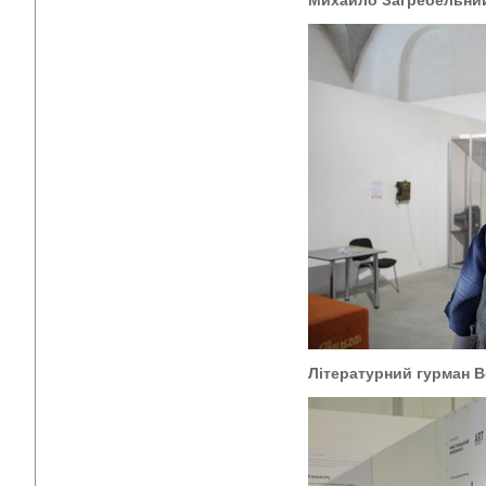
Михайло Загребельни
Літературний гурман В