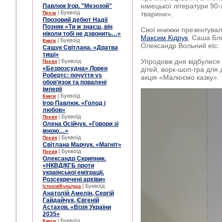
німецької літератури 90-
Павлюк Ігор. "Мезозой"
| Буквоїд
тварини».
Проза
Прозовий дебют Надії
Позняк «Ти ж знаєш, він
Свої книжки презентувал
ніколи тобі не дзвонить…»
Максим Кідрук
, Саша Бл
| Буквоїд
Книги
Олександр Вольний etc.
Сащук Світлана. «Дратва
тиші»
Упродовж дня відбулися 
| Буквоїд
Поезія
«Безрозсудна» Лорен
дітей, ворк-шоп-гра для
Робертс: почуття vs
акція «Малюємо казку».
обов’язок та повалені
імперії
| Буквоїд
Книги
Ігор Павлюк. «Голод і
любов»
| Буквоїд
Поезія
Олена Осійчук. «Говори зі
мною…»
| Буквоїд
Поезія
Світлана Марчук. «Магніт»
| Буквоїд
Поезія
Олександр Скрипник.
«НКВД/КГБ проти
української еміграції.
Розсекречені архіви»
| Буквоїд
Історія/Культура
Анатолій Амелін, Сергій
Гайдайчук, Євгеній
Астахов. «Візія України
2035»
| Буквоїд
Книги