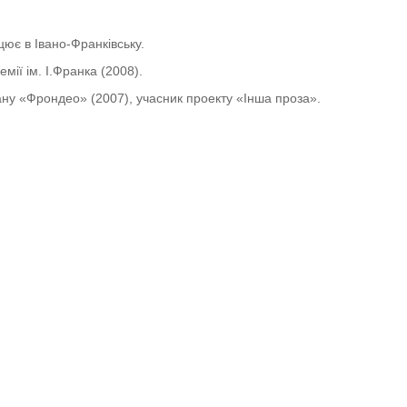
цює в Івано-Франківську.
мії ім. І.Франка (2008).
ну «Фрондео» (2007), учасник проекту «Інша проза».