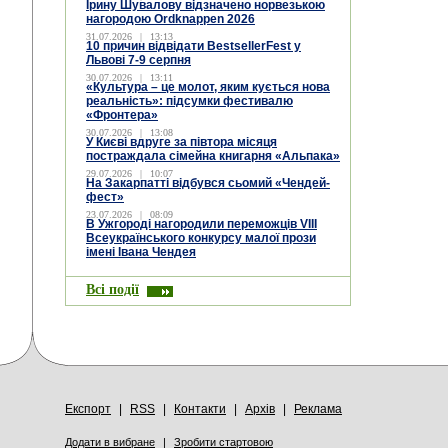
Ірину Шувалову відзначено норвезькою
нагородою Ordknappen 2026
31.07.2026
|
13:13
10 причин відвідати BestsellerFest у
Львові 7-9 серпня
30.07.2026
|
13:11
«Культура – це молот, яким кується нова
реальність»: підсумки фестивалю
«Фронтера»
30.07.2026
|
13:08
У Києві вдруге за півтора місяця
постраждала сімейна книгарня «Альпака»
29.07.2026
|
10:07
На Закарпатті відбувся сьомий «Чендей-
фест»
23.07.2026
|
08:09
В Ужгороді нагородили переможців VIII
Всеукраїнського конкурсу малої прози
імені Івана Чендея
Всі події
Експорт
|
RSS
|
Контакти
|
Архів
|
Реклама
Додати в вибране
|
Зробити стартовою