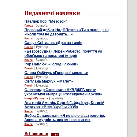
Видавничі новинки
Павлюк Ігор. "Мезозой"
| Буквоїд
Проза
Прозовий дебют Надії Позняк «Ти ж знаєш, він
ніколи тобі не дзвонить…»
| Буквоїд
Книги
Сащук Світлана. «Дратва тиші»
| Буквоїд
Поезія
«Безрозсудна» Лорен Робертс: почуття vs
обов’язок та повалені імперії
| Буквоїд
Книги
Ігор Павлюк. «Голод і любов»
| Буквоїд
Поезія
Олена Осійчук. «Говори зі мною…»
| Буквоїд
Поезія
Світлана Марчук. «Магніт»
| Буквоїд
Поезія
Олександр Скрипник. «НКВД/КГБ проти
української еміграції. Розсекречені архіви»
| Буквоїд
Історія/Культура
Анатолій Амелін, Сергій Гайдайчук, Євгеній
Астахов. «Візія України 2035»
| Буквоїд
Книги
Дебра Сільверман. «Я не вірю в астрологію.
Зоряна мудрість, яка змінює життя»
| Буквоїд
Книги
Всі новинки