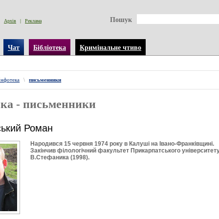
Пошук
Архів
|
Реклама
Чат
Бібліотека
Кримінальне чтиво
Інфотека
\
письменники
ка - письменники
ський Роман
Народився 15 червня 1974 року в Калуші на Івано-Франківщині.
Закінчив філологічний факультет Прикарпатського університету
В.Стефаника (1998).