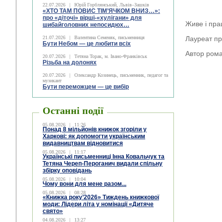
22.07.2026
|
Юрій Горблянський, Львів–Зашків
«ХТО ТАМ ПОВИС ТІМ’ЯЧКОМ ВНИЗ…»:
про «діточі» вірші-«хулігани» для
Живе і пра
шибайголовних непосидюх…
21.07.2026
|
Валентина Семеняк, письменниця
Лауреат пре
Бути Небом ― це любити всіх
Автор рома
20.07.2026
|
Тетяна Торак, м. Івано-Франківськ
Різьба на долонях
20.07.2026
|
Олександр Козинець, письменник, педагог та
музикант
Бути переможцем — це вибір
Останні події
05.08.2026
|
11:26
Понад 8 мільйонів книжок згоріли у
Харкові: як допомогти українським
видавництвам відновитися
05.08.2026
|
11:17
Українські письменниці Інна Ковальчук та
Тетяна Череп-Пероганич видали спільну
збірку оповідань
05.08.2026
|
10:04
Чому вони для мене разом...
05.08.2026
|
08:28
«Книжка року’2026» Тиждень книжкової
моди: Лідери літа у номінації «Дитяче
свято»
04.08.2026
|
13:27