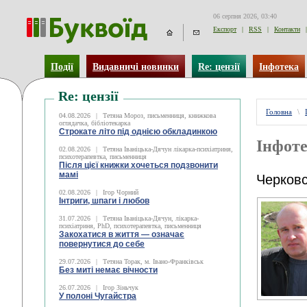
06 серпня 2026, 03:40
Експорт
|
RSS
|
Контакти
|
Події
Видавничі новинки
Re: цензії
Інфотека
Re: цензії
Головна
\
04.08.2026
|
Тетяна Мороз, письменниця, книжкова
оглядачка, бібліотекарка
Строкате літо під однією обкладинкою
Інфоте
02.08.2026
|
Тетяна Іваніцька-Дячун лікарка-психіатриня,
психотерапевтка, письменниця
Після цієї книжки хочеться подзвонити
мамі
Черков
02.08.2026
|
Ігор Чорний
Інтриги, шпаги і любов
31.07.2026
|
Тетяна Іваніцька-Дячун, лікарка-
психіатриня, PhD, психотерапевтка, письменниця
Закохатися в життя — означає
повернутися до себе
29.07.2026
|
Тетяна Торак, м. Івано-Франківськ
Без миті немає вічности
26.07.2026
|
Ігор Зіньчук
У полоні Чугайстра