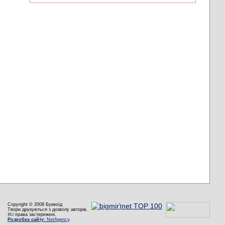
Copyright © 2008 Буквоїд
Твори друкуються з дозволу авторів.
Усі права застережені.
Розробка сайту:
NetAgency
.