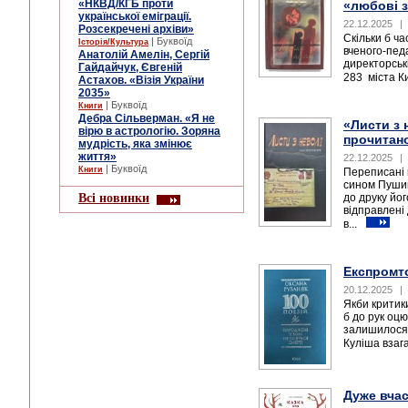
«НКВД/КГБ проти
«любові 
української еміграції.
22.12.2025
|
Розсекречені архіви»
Скільки б ча
| Буквоїд
Історія/Культура
вченого-пед
Анатолій Амелін, Сергій
директорськ
Гайдайчук, Євгеній
283 міста Ки
Астахов. «Візія України
2035»
| Буквоїд
Книги
Дебра Сільверман. «Я не
«Листи з 
вірю в астрологію. Зоряна
прочитан
мудрість, яка змінює
життя»
22.12.2025
|
| Буквоїд
Книги
Переписані 
сином Пушик
Всі новинки
до друку йо
відправлені
в...
Експромт
20.12.2025
|
Якби критик
б до рук оцю 
залишилося 
Куліша взага
Дуже вчас