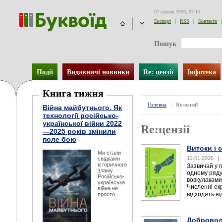
07 серпня 2026, 07:15
Експорт
|
RSS
|
Контакти
|
Пошук
Події
Видавничі новинки
Re: цензії
Інфотека
Книга тижня
Головна
\
Re:цензії
Війна майбутнього. Як
технології російсько-
української війни 2022
Re:цензії
—2025 років змінили
поле бою
Витоки і 
Ми стали
12.01.2026
|
свідками
історичного
Зазвичай у 
зламу.
одному ряду
Російсько-
вовкулаками
українська
Численні екр
війна не
відходять від
просто
Добровол