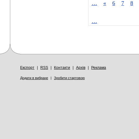
…
«
6
7
8
…
Експорт
|
RSS
|
Контакти
|
Архів
|
Реклама
Додати в вибране
|
Зробити стартовою