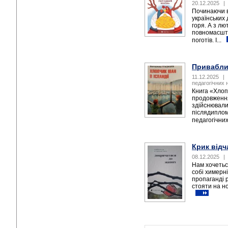
20.12.2025
|
Починаючи в
українських 
горя. А з лю
повномасшта
поготів. І...
Приваблив
11.12.2025
|
педагогічних 
Книга «Хлоп
продовження
здійснювали
післядиплом
педагогічних
Крик від
08.12.2025
|
Нам хочетьс
собі химерн
пропаганді 
стояти на но