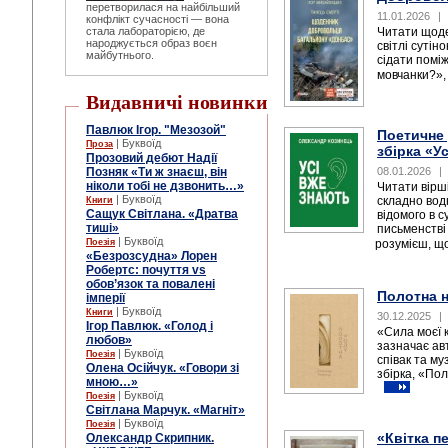
перетворилася на найбільший
11.01.2026
|
конфлікт сучасності — вона
стала лабораторією, де
Читати щоде
народжується образ воєн
світлі сутін
майбутнього.
сідати помі
мовчанки?», 
Видавничі новинки
Павлюк Ігор. "Мезозой"
Поетичне
| Буквоїд
Проза
збірка «У
Прозовий дебют Надії
08.01.2026
|
Позняк «Ти ж знаєш, він
ніколи тобі не дзвонить…»
Читати вірші
| Буквоїд
складно водн
Книги
Сащук Світлана. «Дратва
відомого в 
тиші»
письменстві
| Буквоїд
розумієш, що
Поезія
«Безрозсудна» Лорен
Робертс: почуття vs
обов’язок та повалені
Полотна 
імперії
| Буквоїд
Книги
30.12.2025
|
Ігор Павлюк. «Голод і
«Сила моєї 
любов»
зазначає авт
| Буквоїд
Поезія
співак та м
Олена Осійчук. «Говори зі
збірка, «Пол
мною…»
| Буквоїд
Поезія
Світлана Марчук. «Магніт»
| Буквоїд
Поезія
«Квітка п
Олександр Скрипник.