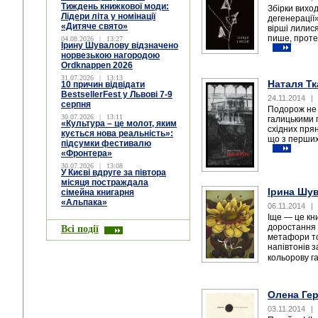
Тиждень книжкової моди:
Збірки вихо
Лідери літа у номінації
дегенерації»
«Дитяче свято»
вірші лилися
пише, проте 
04.08.2026
|
13:27
Ірину Шувалову відзначено
норвезькою нагородою
Ordknappen 2026
31.07.2026
|
13:13
Наталя Тк
10 причин відвідати
BestsellerFest у Львові 7-9
24.11.2014
|
серпня
Подорож не 
30.07.2026
|
13:11
галицькими 
«Культура – це молот, яким
східних пря
кується нова реальність»:
що з перших 
підсумки фестивалю
«Фронтера»
30.07.2026
|
13:08
У Києві вдруге за півтора
місяця постраждала
Ірина Шу
сімейна книгарня
«Альпака»
06.11.2014
|
Іще — це кн
доростання 
Всі події
метафори тон
напівтонів 
кольорову га
Олена Гер
03.11.2014
|