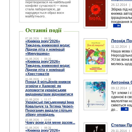
перетворилася на найбільший
26.12.2014
|
конфлікт сучасності — вона
стала лабораторією, де
Збірка під 
народжується образ воєн
книжка авто
майбутнього.
ірраціональн
поєднання ін
Останні події
07.08.2026
|
08:20
Леонід По
«Книжка року’2026»
Тиждень книжкової моди:
11.12.2014
|
Лідери літа у номінації
Наша мова і 
«Минувшина»
Нероздільна
06.08.2026
|
08:20
Устає вона в
«Книжка року’2026»
молюсь щодн
Тиждень книжкової моди:
Лідери літа у номінації
«Хрестоматія
05.08.2026
|
11:26
Антоніна 
Понад 8 мільйонів книжок
згоріли у Харкові: як
09.12.2014
|
допомогти українським
Тут злюки і 
видавництвам відновитися
одинокі в св
05.08.2026
|
11:17
малолітки н
Українські письменниці Інна
сміються над
Ковальчук та Тетяна Череп-
до...
Пероганич видали спільну
збірку оповідань
05.08.2026
|
10:04
Чому вони для мене разом...
Степан Пр
05.08.2026
|
08:28
«Книжка року’2026»
29.11.2014
|