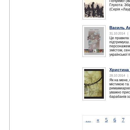
Почуймо! (І
Глухота: Збі
(Серія «Лау
Василь Ан
31.10.2014
|
Це правила г
підтримуєш.
персонажем
змістом, се
української п
Христина 
28.10.2014
|
Як на мене,
містикою та
римамиархет
уважно прис
барабанів за
…
«
5
6
7