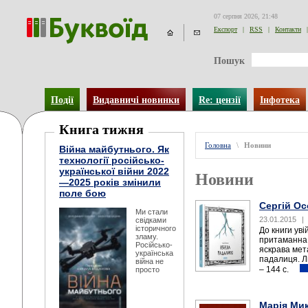
07 серпня 2026, 21:48
Експорт
|
RSS
|
Контакти
|
Пошук
Події
Видавничі новинки
Re: цензії
Інфотека
Книга тижня
Головна
\
Новини
Війна майбутнього. Як
технології російсько-
української війни 2022
Новини
—2025 років змінили
поле бою
Сергій Ос
Ми стали
23.01.2015
|
свідками
історичного
До книги ув
зламу.
притаманна 
Російсько-
яскрава мет
українська
падалиця. Л
війна не
– 144 с.
просто
Марія Мик