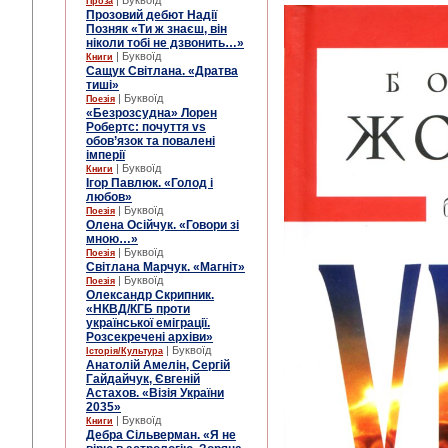
| Буквоїд
Проза
Прозовий дебют Надії
Позняк «Ти ж знаєш, він
ніколи тобі не дзвонить…»
| Буквоїд
Книги
Сащук Світлана. «Дратва
тиші»
| Буквоїд
Поезія
«Безрозсудна» Лорен
Робертс: почуття vs
обов’язок та повалені
імперії
| Буквоїд
Книги
Ігор Павлюк. «Голод і
любов»
| Буквоїд
Поезія
Олена Осійчук. «Говори зі
мною…»
| Буквоїд
Поезія
Світлана Марчук. «Магніт»
| Буквоїд
Поезія
Олександр Скрипник.
«НКВД/КГБ проти
української еміграції.
Розсекречені архіви»
| Буквоїд
Історія/Культура
Анатолій Амелін, Сергій
Гайдайчук, Євгеній
Астахов. «Візія України
2035»
| Буквоїд
Книги
Дебра Сільверман. «Я не