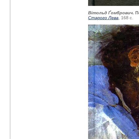
Вітольд Ґомбрович.
П
Старого Лева
, 168 с.