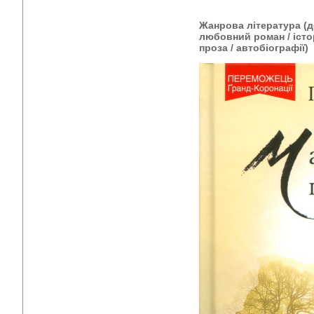
Жанрова література (де
любовний роман / істо
проза / автобіографії)