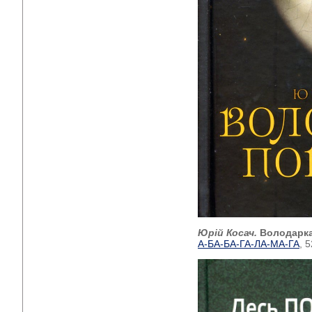
Юрій Косач.
Володарк
А-БА-БА-ГА-ЛА-МА-ГА
, 5