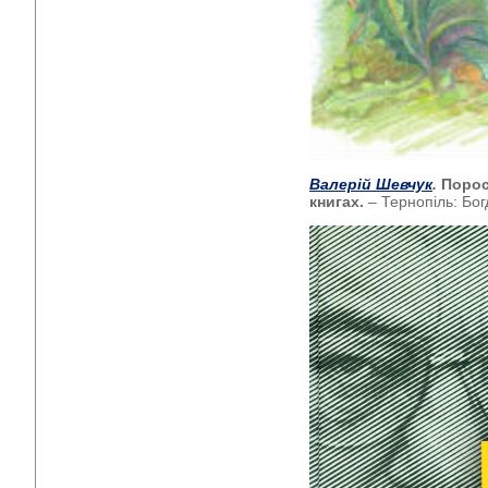
Валерій Шевчук
.
Порос
книгах.
– Тернопіль: Бог