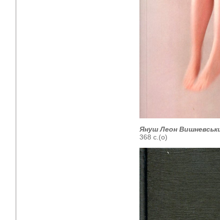
Януш Леон Вишневськ
368 с.(о)