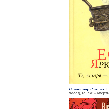
Володимир Єшкілєв
.
Е
холод, те, яке – смер