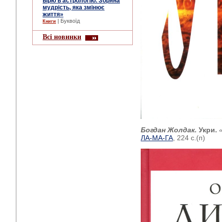
вірю в астрологію. Зоряна
мудрість, яка змінює
життя»
| Буквоїд
Книги
Всі новинки
Богдан Жолдак.
Укри.
ЛА-МА-ГА
, 224 с.(п)