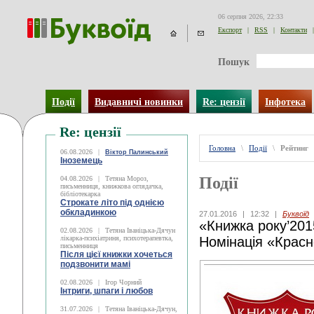
06 серпня 2026, 22:33
Експорт
|
RSS
|
Контакти
|
Пошук
Події
Видавничі новинки
Re: цензії
Інфотека
Re: цензії
Головна
\
Події
\
Рейтинг
06.08.2026
|
Віктор Палинський
Іноземець
Події
04.08.2026
|
Тетяна Мороз,
письменниця, книжкова оглядачка,
бібліотекарка
Строкате літо під однією
обкладинкою
27.01.2016
|
12:32
|
Буквоїд
«Книжка року’2015
02.08.2026
|
Тетяна Іваніцька-Дячун
лікарка-психіатриня, психотерапевтка,
Номінація «Крас
письменниця
Після цієї книжки хочеться
подзвонити мамі
02.08.2026
|
Ігор Чорний
Інтриги, шпаги і любов
31.07.2026
|
Тетяна Іваніцька-Дячун,