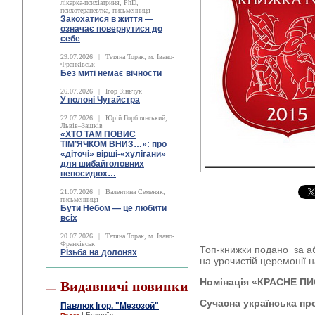
лікарка-психіатриня, PhD,
психотерапевтка, письменниця
Закохатися в життя —
означає повернутися до
себе
29.07.2026
|
Тетяна Торак, м. Івано-
Франківськ
Без миті немає вічности
26.07.2026
|
Ігор Зіньчук
У полоні Чугайстра
22.07.2026
|
Юрій Горблянський,
Львів–Зашків
«ХТО ТАМ ПОВИС
ТІМ’ЯЧКОМ ВНИЗ…»: про
«діточі» вірші-«хулігани»
для шибайголовних
непосидюх…
21.07.2026
|
Валентина Семеняк,
письменниця
Бути Небом ― це любити
всіх
20.07.2026
|
Тетяна Торак, м. Івано-
Франківськ
Топ-книжки подано за аб
Різьба на долонях
на урочистій церемонії н
Номінація «КРАСНЕ 
Видавничі новинки
Сучасна українська про
Павлюк Ігор. "Мезозой"