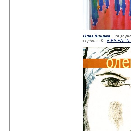
Олег Лишега
.
Поцілун
серія».
– К.:
А-БА-БА-ГА