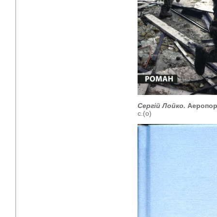
Сергій Лойко.
Аеропор
с.(о)