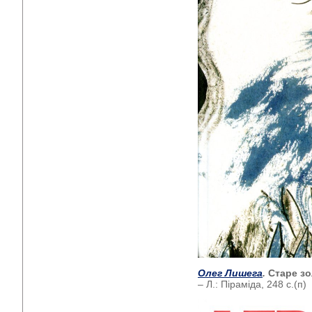
Олег Лишега
.
Старе з
– Л.: Піраміда, 248 с.(п)