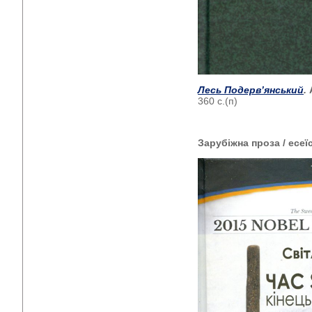
Лесь Подерв’янський
.
360 с.(п)
Зарубіжна проза / есеї