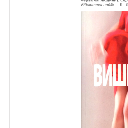
червоної людини).
Сер
Бібліотека надії».
– К.: 