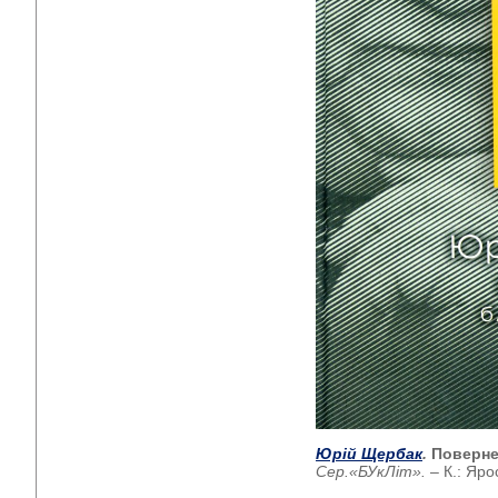
Юрій Щербак
.
Поверне
Сер.«БУкЛіт».
– К.: Яро